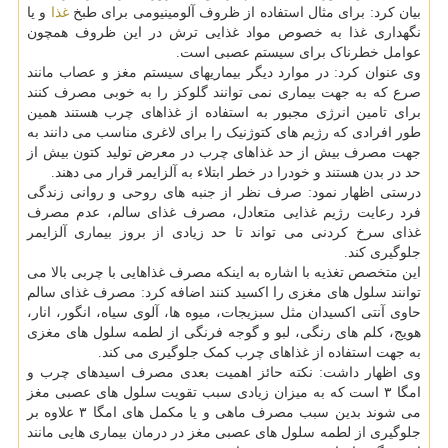
بیان کرد: برای مثال استفاده از ظروف آلومینیومی برای طبخ
غذا
و یا
نگهداری غذا به خصوص مواد غذایی ترش در این ظروف همچون
عوامل خطرناک برای سیستم عصبی است.
وی عنوان کرد: در موارد دیگر بیماریهای سیستم مغز و عصاب مانند
صرع که به جهت بیماری نمی توانند گلوکز را به خوبی مصرف کنند
برای تامین انرژی مجبور به استفاده از غذاهای چرب هستند همین
طور افرادی که رژیم های کتوژنیک را برای لاغری مناسب می دانند به
جهت مصرف بیش از حد غذاهای چرب در معرض تولید کتون بیش از
حد در بدن هستند و خودرا در خطر ابتلاء به آلزایمر قرار می دهند.
درستی اظهار نمود: صرف نظر از جنبه های روحی و روانی زندگی
فرد رعایت رژیم غذایی متعادل، مصرف غذای سالم، عدم مصرف
غذای سرخ کردنی می تواند تا حد زیادی از بروز بیماری آلزایمر
جلوگیری کند.
این متخصص تغذیه با اشاره به اینکه مصرف غذاهایی با چربی بالا می
توانند سلول های مغزی را اکسید کنند اضافه کرد: مصرف غذای سالم
حاوی آنتی اکسیدان مثل سبزیجات، میوه ها، آلوی سیاه، انگور، انار،
هویج، کلم های رنگی، لبو و گوجه فرنگی از لطمه سلول های مغزی
به جهت استفاده از غذاهای چرب کمک جلوگیری می کند.
وی اظهار داشت: نکته حائز اهمیت بعدی مصرف اسیدهای چرب و
امگا ۳ است که به میزان زیادی سبب تقویت سلول های عصبی مغز
می شوند بدین سبب مصرف ماهی و یا مکمل های امگا ۳ علاوه بر
جلوگیری از لطمه سلول های عصبی مغز در درمان بیماری هایی مانند