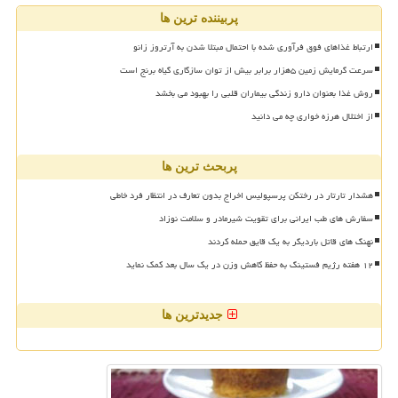
پربیننده ترین ها
ارتباط غذاهای فوق فرآوری شده با احتمال مبتلا شدن به آرتروز زانو
سرعت گرمایش زمین ۵هزار برابر بیش از توان سازگاری گیاه برنج است
روش غذا بعنوان دارو زندگی بیماران قلبی را بهبود می بخشد
از اختلال هرزه خواری چه می دانید
پربحث ترین ها
هشدار تارتار در رختکن پرسپولیس اخراج بدون تعارف در انتظار فرد خاطی
سفارش های طب ایرانی برای تقویت شیرمادر و سلامت نوزاد
نهنگ های قاتل باردیگر به یک قایق حمله کردند
۱۲ هفته رژیم فستینگ به حفظ کاهش وزن در یک سال بعد کمک نماید
جدیدترین ها