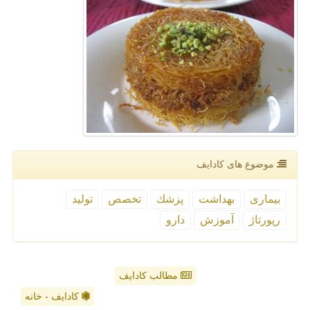
موضوع های كادایف
بیماری
بهداشت
پزشك
تخصص
تولید
رپورتاژ
آموزش
دارو
مطالب کادایف
کادایف - خانه