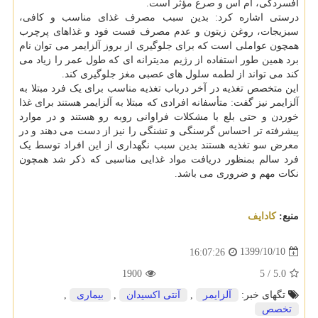
افسردگی، ام اس و صرع مؤثر است.
درستی اشاره کرد: بدین سبب مصرف غذای مناسب و کافی،
سبزیجات، روغن زیتون و عدم مصرف فست فود و غذاهای پرچرب
همچون عواملی است که برای جلوگیری از بروز آلزایمر می توان نام
برد همین طور استفاده از رژیم مدیترانه ای که طول عمر را زیاد می
کند می تواند از لطمه سلول های عصبی مغز جلوگیری کند.
این متخصص تغذیه در آخر درباب تغذیه مناسب برای یک فرد مبتلا به
آلزایمر نیز گفت: متأسفانه افرادی که مبتلا به آلزایمر هستند برای غذا
خوردن و حتی بلع با مشکلات فراوانی روبه رو هستند و در موارد
پیشرفته تر احساس گرسنگی و تشنگی را نیز از دست می دهند و در
معرض سو تغذیه هستند بدین سبب نگهداری از این افراد توسط یک
فرد سالم بمنظور دریافت مواد غذایی مناسبی که ذکر شد همچون
نکات مهم و ضروری می باشد.
منبع:
كادایف
1399/10/10
16:07:26
1900
5
/
5.0
تگهای خبر:
آلزایمر
,
آنتی اكسیدان
,
بیماری
,
تخصص