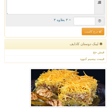
= ۳ بعلاوه ۳
درج کامنت
لینک دوستان كادایف
فیش حج
قیمت بیسیم کنوود