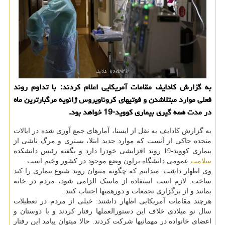
به گزارش کادایف مقامات آمریکایی اعلام کردند: با تداوم روند
فعلی موارد مبتلاشدن و فوتیهای کروناویروس ژانویه مرگبارترین ماه
در مدت همه گیری بیماری کووید-19 خواهد بود.
به گزارش کادایف به نقل از ایسنا، آمارهای جمع آوری شده در ایالات
متحده حاکی از آنست که موارد جدید ابتلا، بستری و مرگ ناشی از
بیماری کووید-19 روند افزایشی خودرا دارد و بگفته رئیس دانشکده
سلامت
عمومی دانشگاه براون وضع موجود در کشور وخیم است.
وی اظهار داشت: میدانیم که چگونه میتوان روند شیوع بیماری را کند
ساخت. لازم است استفاده از ماسک الزامی شود، مردم در خانه
بمانند و از برگزاری تجمعات و دورهمیها اجتناب کنند.
هرچند مقامات آمریکایی اظهار داشتند: خیلی از مردم در تعطیلات
سال نو میلادی خلاف این دستورالعملها رفتار کردند و با دوستان و
اعضای خانواده در مهمانیها شرکت کردند. حالا میتوان پیامد این رفتار