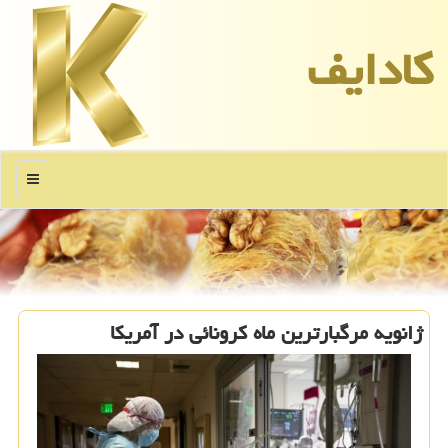
كادایف
منو
ژانویه مرگبارترین ماه كرونائی در آمریكا