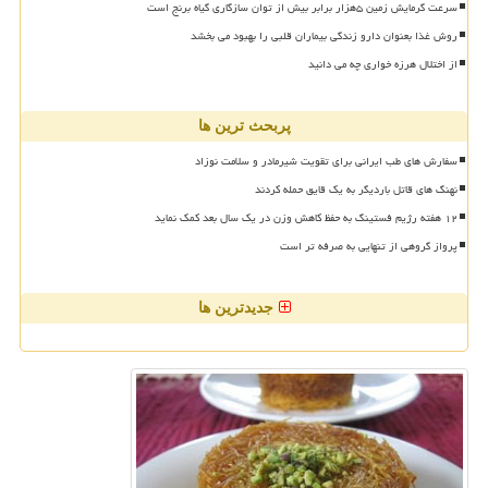
سرعت گرمایش زمین ۵هزار برابر بیش از توان سازگاری گیاه برنج است
روش غذا بعنوان دارو زندگی بیماران قلبی را بهبود می بخشد
از اختلال هرزه خواری چه می دانید
پربحث ترین ها
سفارش های طب ایرانی برای تقویت شیرمادر و سلامت نوزاد
نهنگ های قاتل باردیگر به یک قایق حمله کردند
۱۲ هفته رژیم فستینگ به حفظ کاهش وزن در یک سال بعد کمک نماید
پرواز گروهی از تنهایی به صرفه تر است
جدیدترین ها