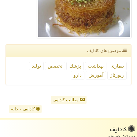
موضوع های كادایف
بیماری
بهداشت
پزشك
تخصص
تولید
رپورتاژ
آموزش
دارو
مطالب کادایف
کادایف - خانه
كادایف
دسر ترکی خوشمزه