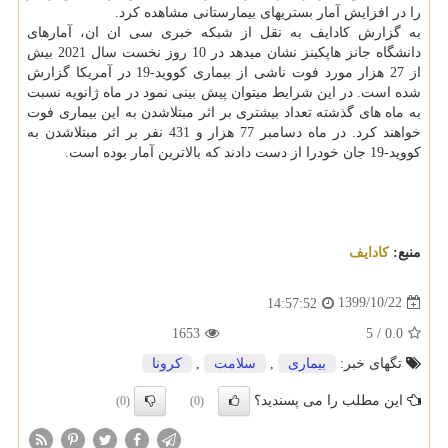
را در افزایش آمار بستریهای بیمارستانی مشاهده کرد.
به گزارش کادایف به نقل از شبکه خبری سی ان ان، آمارهای
دانشگاه جانز هاپکینز نشان میدهد در 10 روز نخست سال 2021 بیش
از 27 هزار مورد فوت ناشی از بیماری کووید-19 در آمریکا گزارش
شده است. در این شرایط میتوان پیش بینی نمود در ماه ژانویه نسبت
به ماه های گذشته تعداد بیشتری بر اثر مبتلاشدن به این بیماری فوت
خواهند کرد. در ماه دسامبر 77 هزار و 431 نفر بر اثر مبتلاشدن به
کووید-19 جان خودرا از دست دادند که بالاترین آمار بوده است.
منبع:
كادایف
1399/10/22
14:57:52
1653
5
/
0.0
تگهای خبر:
بیماری
,
سلامت
,
كرونا
این مطلب را می پسندید؟
(0)
(0)