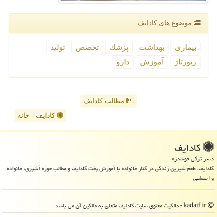
موضوع های كادایف
بیماری
بهداشت
پزشك
تخصص
تولید
رپورتاژ
آموزش
دارو
مطالب کادایف
کادایف - خانه
كادایف
دسر ترکی خوشمزه
کادایف، طعم شیرین زندگی در کنار خانواده با آموزش پخت کادایف و مطالب حوزه آشپزی، خانواده
و اجتماعی
kadaif.ir - مالکیت معنوی سایت كادایف متعلق به مالکین آن می باشد