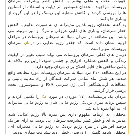
حبوبات، غلات و ماهی بیشتر با کاهش خطر پیشرفت سرطان
پروستات مواجهند. محققان همینطور اثر دیابت و استفاده از استاتین
ها را بررسی کردند و کاهش مشابه این ریسک را در این گروه از
بیماری ها یافتند.
به گفته محققان، رژیم غذایی مدیترانه ای به صورت مداوم با کاهش
خطر سرطان، بیماری های قلبی عروقی و مرگ و میر مرتبط می
باشد. این مطالعه در مردان مبتلا به سرطان پروستات در مراحل
اولیه، نشان داده است که چقدر رژیم غذایی در
درمان
سرطان
پروستات موثر است.
درمان های فعلی سرطان پروستات می تواند سبب تغییر در کیفیت
زندگی و کاهش عملکرد ادراری و جنسی شود، ازاین رو علاقه به
یافتن شاخص های قابل اصلاح برای مردان وجود دارد.
در این مطالعه ۴۱۰ مرد مبتلا به سرطان پروستات مورد مطالعه واقع
شدند. هر شش ماه تمامی شرکت کنندگان از راه معاینه بالینی و
مطالعات آزمایشگاهی آنتی ژن سرمی PSA و تستوسترون تحت
برسی قرار گرفتند.
مردان یک پرسشنامه ۱۷۰ موردی در مورد
غذا
را تکمیل کردند و
سپس برپایه میزان نزدیکی رژیم غذایی شان به رژیم غذایی مدیترانه
ای به آنها نمره داده شد.
محققان به ارتباط مفهوم داری بین نمره بالا رژیم غذایی شبه
مدیترانه ای و خطر کمتر پیشرفت سرطان پی بردند. به ازای هر یک
درصد افزایش در نمره رژیم نزدیک به رژیم غذایی مدیترانه ای،
محققان شاهد کاهش ۱۰ درصدی خطر روند پیشرفت بیماری بودند.