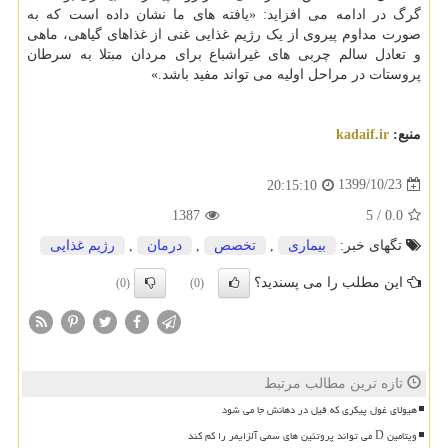
گرگ در ادامه می افزاید: «یافته های ما نشان داده است که به
صورت مداوم پیروی از یک رژیم غذایی غنی از غذاهای گیاهی، ماهی
و تعادل سالم چربی های غیراشباع برای مردان مبتلا به سرطان
پروستات در مراحل اولیه می تواند مفید باشد.»
منبع:
kadaif.ir
1399/10/23
20:15:10
1387
5
/
0.0
تگهای خبر:
بیماری
,
تخصص
,
درمان
,
رژیم غذایی
این مطلب را می پسندید؟
(0)
(0)
تازه ترین مطالب مرتبط
هیولای غول پیکری که فیل در دهانش جا می شود
ویتامین D می تواند پروتئین های سمی آلزایمر را کم کند