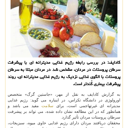
کادایف: در بررسی رابطه رژیم غذایی مدیترانه ای با پیشرفت
سرطان پروستات در مردان، مشخص شد در مردان مبتلا به سرطان
پروستات با الگوی غذایی نزدیک به رژیم غذایی مدیترانه ای، روند
پیشرفت بیماری کُندتر است.
به گزارش کادایف به نقل از مهر، «جاستین گرگ» متخصص
اورولوژی در دانشگاه تکزاس، در اینباره می گوید: رژیم غذایی
مدیترانه ای غیرتهاجمی است، برای
سلامت
مفید می باشد و
همانطور که در این مطالعه نشان داده شده، می تواند بر پیشرفت
سرطان پروستات مردان تأثیر گذارد.
محققان دریافتند مردان دارای رژیم غذایی حاوی میوه، سبزیجات،