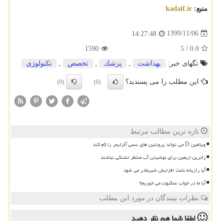
منبع:
kadaif.ir
1399/11/06
14:27:48
1590
5
/
0.0
تگهای خبر:
بهداشت
,
پزشك
,
تخصص
,
تكنولوژی
این مطلب را می پسندید؟
(0)
(0)
تازه ترین مطالب مرتبط
ویتامین D می تواند پروتئین های سمی آلزایمر را کم کند
زائرین اربعین برای نوشیدن آب منتظر تشنگی نباشند
آیا رازیانه باعث افزایش شیرمادر می شود
آیا ما در خواب عنکبوت می خوریم؟
نظرات بینندگان در مورد این مطلب
لطفا شما هم
نظر دهید