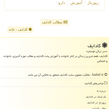
رپورتاژ
آموزش
دارو
مطالب کادایف
کادایف - خانه
كادایف
دسر ترکی خوشمزه
کادایف، طعم شیرین زندگی در کنار خانواده با آموزش پخت کادایف و مطالب حوزه آشپزی، خانواده
و اجتماعی
kadaif.ir - مالکیت معنوی سایت كادایف متعلق به مالکین آن می باشد
میانبرهای كادایف
درباره ما
بک لینک در كادایف
رپورتاژ در كادایف
مطالب كادایف