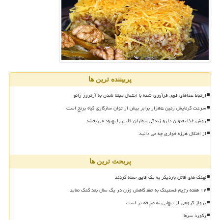
پربیننده ترین ها
ارتباط غذاهای فوق فرآوری شده با احتمال مبتلا شدن به آرتروز زانو
سرعت گرمایش زمین ۵هزار برابر بیش از توان سازگاری گیاه برنج است
روش غذا بعنوان دارو زندگی بیماران قلبی را بهبود می بخشد
از اختلال هرزه خواری چه می دانید
پربحث ترین ها
نهنگ های قاتل باردیگر به یک قایق حمله کردند
۱۲ هفته رژیم فستینگ به حفظ کاهش وزن در یک سال بعد کمک نماید
پرواز گروهی از تنهایی به صرفه تر است
رکورد سرما