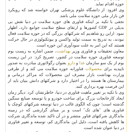
حوزه اقدام نماید.
وی افزود: از دانشگاه علوم پزشکی تهران خواسته شد که رویکرد
فن بازار ملی حوزه سلامت ملی باشد.
نجفی با تکیه بر اینکه فناوری های حوزه سلامت در دنیا نقش بی
بدیلی در GDP کشورها و ارتقای سطح سلامت جوامع دارد، اظهار
نمود: ازاین رو شاهدیم که شرکتهای بزرگی که در حوزه سلامت فعال
نبودند، به تدریج به سمت تولید واکسن و بیوتکنولوژی در حال حرکت
هستند که این امر به علت سودآوری این حوزه است.
معاون تحقیقات و فناوری وزیر
بهداشت
، ضمن اشاره به زیست بوم
توسعه فناوری حوزه سلامت در کشور، تصریح کرد: در این زیست
بوم از یک سو سازمان
غذا
و
دارو
بعنوان رگولاتوری مبادرت به صدور
تاییدیه برای
محصولات
فناورانه حوزه سلامت می کند و از طرفی
وزارت بهداشت بازار مصرف این محصولات که مراکز درمانی و
بیمارستان ها هستند را در اختیار دارد و شرکتهای دانش بنیان باید از
این فرصت بهره برداری کنند.
وی با تکیه بر تغییر ماهیت فناوری در دنیا، خاطرنشان کرد: دیگر زمان
ایجاد کارخانجات بزرگ برای ساخت خودرو و یا توسعه صنایع سنگین
گذشته است؛ چون که الگوی غالب در دنیا توسعه شرکتهای کوچک با
فناوری های "های تک" است و بر مبنای گزارشی که در زمینه
ماندگاری شرکتهای فناور منتشر و در آن تاکید شده ماندگاری شرکت
ها کاهش یافته است، دلیل این ماندگاری کم، توسعه و تغییر فناوری
در دنیا عنوان شده است.