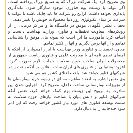
وی تصریح کرد: یک شرکت بزرگ که به صنایع بزرگ پرداخته است،
اگر نتواند با زیست بوم فناوری موجود سازگار شود، ماندگاری
پایداری نخواهد داشت؛ ازاین رو شرکت ها باید چابک باشند تا بتوانند با
سرعت بر مبنای تکنولوژی روز دنیا محصولات خویش را تغییر دهند.
نجفی، تکثیر الگوهای موفق در دانشگاه ها و مراکز درمانی را از
رویکردهای معاونت تحقیقات و فناوری وزارت بهداشت دانست و
اضافه کرد: مأموریت ما این است که نمونه های موفق را شناسایی
نماییم و از آنها درس بگیریم و آنها را تکثیر نماییم.
معاون تحقیقات و فناوری وزیر بهداشت با ابراز امیدواری از اینکه با
امضای تفاهم نامه ای با معاونت علمی و فناوری ریاست جمهوری از
محصولات ایران ساخت حوزه سلامت حمایت لازم صورت گیرد،
افزود: پشتیبانی از فناوری های ایران ساخت علاوه بر آنکه باعث رشد
شرکتهای فناور خواهد شد، باعث اعتلای کشور هم می شود.
وی ضمن اشاره به انعقاد تفاهم نامه ای در زمینه خرید بیمارستان ها
از تجهیزات بیمارستانی ساخت داخل، تصریح کرد: اجرایی شدن این
مبادرت به ترویج این زیست بوم کمک خواهد کرد، ضمن آنکه
شرکتهای فناور و دانش بنیان با شناخت نیازهای حوزه سلامت به
سمت توسعه فناوری های مورد نیاز کشور خواهند رفت که این امر
سود چندجانبه را به دنبال دارد.