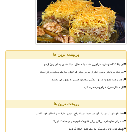
پربیننده ترین ها
ارتباط غذاهای فوق فرآوری شده با احتمال مبتلا شدن به آرتروز زانو
سرعت گرمایش زمین ۵هزار برابر بیش از توان سازگاری گیاه برنج است
روش غذا بعنوان دارو زندگی بیماران قلبی را بهبود می بخشد
از اختلال هرزه خواری چه می دانید
پربحث ترین ها
هشدار تارتار در رختکن پرسپولیس اخراج بدون تعارف در انتظار فرد خاطی
سفارش های طب ایرانی برای تقویت شیرمادر و سلامت نوزاد
نهنگ های قاتل باردیگر به یک قایق حمله کردند