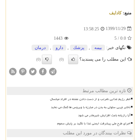
منبع:
كادایف
1399/11/29
13:58:25
1443
5
/
0.0
تگهای خبر:
بیمه
,
پزشك
,
دارو
,
درمان
این مطلب را می پسندید؟
(0)
(0)
تازه ترین مطالب مرتبط
خطر رژیم غذایی نامرتب و از دست دادن عضله در افراد میانسال
ذخایر چربی سلولی به بدن در مبارزه با ویروس ها کمک می نماید
آیا رازیانه باعث افزایش شیرمادر می شود
اجرای طرح ملی پیشرفت ایمنی غذا با تأکید بر پایش سموم
نظرات بینندگان در مورد این مطلب