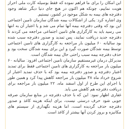
این امکان را برای ما فراهم نموده که فقط بوسیله کارت ملی احراز
هویت نماییم، چونکه هم اکنون در هیچ جای دنیا دیگر شاهد وجود
دفترچه های بیمه به شکل موجود در کشور، نیستیم.
وی اشاره کرد: یکی از اشکالات بیمه شدگان سازمان تامین اجتماعی
این بود که وقتی دفترچه بیمه آنها تمام می شد و یا اعتبار آن به انتها
می رسید باید به کارگزاری های تامین اجتماعی مراجعه می کردند تا
دفترچه جدید دریافت نمایند، پس تمدید و صدور دفترچه سبب شده
بود سالیانه ۶۰ میلیون بار مراجعه به کارگزاری های تامین اجتماعی
توسط بیمه شدگان صورت گیرد و این برای بیمه شدگان سخت بود و
حذف دفترچه بیمه سبب راحتی حال بیمه شدگان است.
مدیرکل درمان غیرمستقیم سازمان تامین اجتماعی افزود: سالیانه ۶۰
میلیون بار مراجعه به کارگزاری های تامین اجتماعی فقط برای تمدید
اعتبار دفترچه و صدور دفترچه بیمه بود که با حذف تمدید اعتبار از
شروع خرداد ماه ۳۸ میلیون بار مراجعه کاهش پیدا کرد و همین طور
با اجرای این طرح از اول اسفند ماه، ۲۲ میلیون بار مراجعه برای
دریافت دفترچه هم کاهش می یابد.
غفاری اظهار نمود: این که با حذف دفترچه در منابع سازمان صرفه
جویی شود حرف درستی نیست، برای اینکه هزینه کاغذ و صدور
دفترچه حذف گردیده است، اما هزینه نگهداری از سیستم های
مکانیزه و بروز کردن آنها بیشتر از کاغذ است.