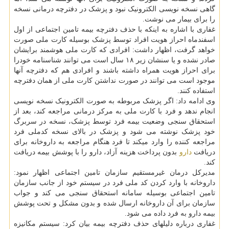
گاهی نسخه نویسی الکترونیک نبود و پزشک در دفترچه درمانی نسخه
را برای بیمار می نوشت.
غفاری با اشاره به اینکه با حذف دفترچه بیمه تامین اجتماعی از اول
اسفندماه احراز هویت افراد توسط پزشک بوسیله کارت ملی صورت
خواهد گرفت، اظهار داشت: افرادی که کارت ملی هوشمند برایشان
صادر نشده و یا سنشان زیر ۱۸ سال است می توانند شناسنامه خودرا
برای احراز هویت همراه داشته باشند و افرادی هم که دفترچه آنها
موجود است می توانند در صورت نداشتن کارت ملی از همان دفترچه
استفاده کنند.
وی ادامه داد: اگر پزشک مربوطه به صورت الکترونیک نسخه نویسی
انجام ندهد و فرد با کارت ملی به مرکز درمانی مراجعه کند، بعد از
استحقاق سنجی وضعیت بیمه فرد توسط پزشک، نسخه در سربرگ
خود پزشک نوشته می شود و پزشک در بالای نسخه کدملی فرد
مراجعه کننده را وارد میکند تا فرد هنگام مراجعه به داروخانه برای
دریافت
دارو
بدون پرداخت هزینه آزاد، دارو را با پوشش بیمه دریافت
کند.
مدیرکل درمان غیرمستقیم سازمان تامین اجتماعی اظهار نمود:
داروخانه با وارد کردن کد ملی فرد در سیستم خود از جانب سازمان
تامین اجتماعی بوسیله سامانه استحقاق سنجی می کند و جواب
سازمان برای آن داروخانه ارسال شده و بدون مشکل و تحت پوشش
بیمه دارو به فرد داده می شود.
غفاری درباره دلیلهای حذف دفترچه بیمه بیان کرد: سیستم مکانیزه