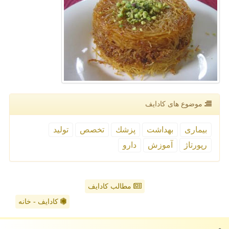
موضوع های كادایف
بیماری
بهداشت
پزشك
تخصص
تولید
رپورتاژ
آموزش
دارو
مطالب کادایف
کادایف - خانه