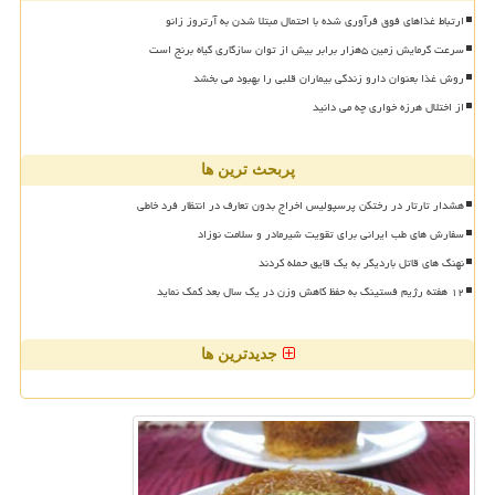
ارتباط غذاهای فوق فرآوری شده با احتمال مبتلا شدن به آرتروز زانو
سرعت گرمایش زمین ۵هزار برابر بیش از توان سازگاری گیاه برنج است
روش غذا بعنوان دارو زندگی بیماران قلبی را بهبود می بخشد
از اختلال هرزه خواری چه می دانید
پربحث ترین ها
هشدار تارتار در رختکن پرسپولیس اخراج بدون تعارف در انتظار فرد خاطی
سفارش های طب ایرانی برای تقویت شیرمادر و سلامت نوزاد
نهنگ های قاتل باردیگر به یک قایق حمله کردند
۱۲ هفته رژیم فستینگ به حفظ کاهش وزن در یک سال بعد کمک نماید
جدیدترین ها