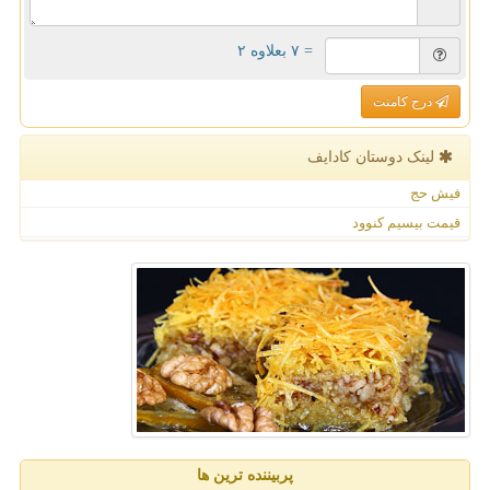
= ۷ بعلاوه ۲
درج کامنت
لینک دوستان كادایف
فیش حج
قیمت بیسیم کنوود
پربیننده ترین ها