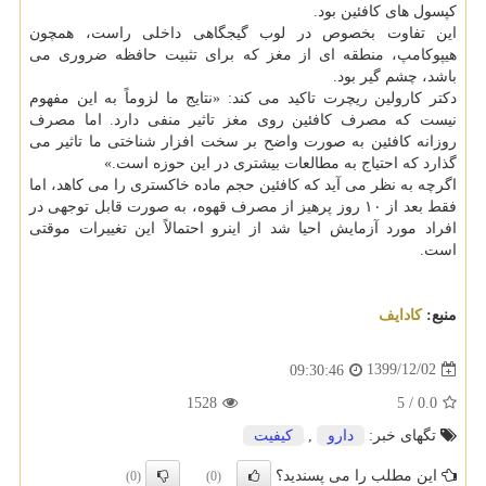
کپسول های کافئین بود.
این تفاوت بخصوص در لوب گیجگاهی داخلی راست، همچون
هیپوکامپ، منطقه ای از مغز که برای تثبیت حافظه ضروری می
باشد، چشم گیر بود.
دکتر کارولین ریچرت تاکید می کند: «نتایج ما لزوماً به این مفهوم
نیست که مصرف کافئین روی مغز تاثیر منفی دارد. اما مصرف
روزانه کافئین به صورت واضح بر سخت افزار شناختی ما تاثیر می
گذارد که احتیاج به مطالعات بیشتری در این حوزه است.»
اگرچه به نظر می آید که کافئین حجم ماده خاکستری را می کاهد، اما
فقط بعد از ۱۰ روز پرهیز از مصرف قهوه، به صورت قابل توجهی در
افراد مورد آزمایش احیا شد از اینرو احتمالاً این تغییرات موقتی
است.
منبع:
كادایف
1399/12/02
09:30:46
1528
5
/
0.0
تگهای خبر:
دارو
,
كیفیت
این مطلب را می پسندید؟
(0)
(0)