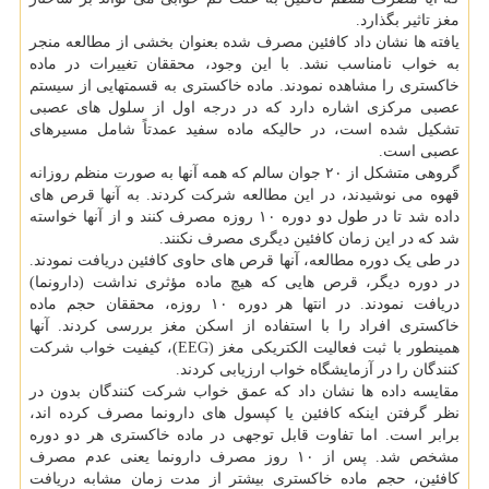
مغز تاثیر بگذارد.
یافته ها نشان داد کافئین مصرف شده بعنوان بخشی از مطالعه منجر
به خواب نامناسب نشد. با این وجود، محققان تغییرات در ماده
خاکستری را مشاهده نمودند. ماده خاکستری به قسمتهایی از سیستم
عصبی مرکزی اشاره دارد که در درجه اول از سلول های عصبی
تشکیل شده است، در حالیکه ماده سفید عمدتاً شامل مسیرهای
عصبی است.
گروهی متشکل از ۲۰ جوان سالم که همه آنها به صورت منظم روزانه
قهوه می نوشیدند، در این مطالعه شرکت کردند. به آنها قرص های
داده شد تا در طول دو دوره ۱۰ روزه مصرف کنند و از آنها خواسته
شد که در این زمان کافئین دیگری مصرف نکنند.
در طی یک دوره مطالعه، آنها قرص های حاوی کافئین دریافت نمودند.
در دوره دیگر، قرص هایی که هیچ ماده مؤثری نداشت (دارونما)
دریافت نمودند. در انتها هر دوره ۱۰ روزه، محققان حجم ماده
خاکستری افراد را با استفاده از اسکن مغز بررسی کردند. آنها
همینطور با ثبت فعالیت الکتریکی مغز (EEG)، کیفیت خواب شرکت
کنندگان را در آزمایشگاه خواب ارزیابی کردند.
مقایسه داده ها نشان داد که عمق خواب شرکت کنندگان بدون در
نظر گرفتن اینکه کافئین یا کپسول های دارونما مصرف کرده اند،
برابر است. اما تفاوت قابل توجهی در ماده خاکستری هر دو دوره
مشخص شد. پس از ۱۰ روز مصرف دارونما یعنی عدم مصرف
کافئین، حجم ماده خاکستری بیشتر از مدت زمان مشابه دریافت