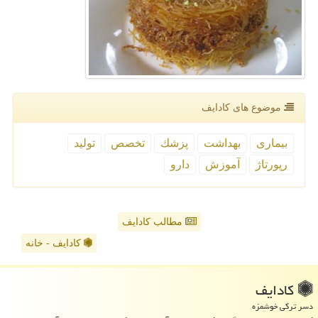
موضوع های كادایف
بیماری
بهداشت
پزشك
تخصص
تولید
رپورتاژ
آموزش
دارو
مطالب کادایف
کادایف - خانه
كادایف
دسر ترکی خوشمزه