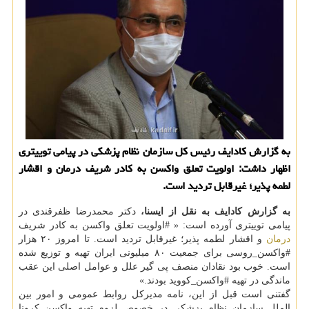
به گزارش کادایف رئیس کل سازمان نظام پزشکی در پیامی توییتری
اظهار داشت: اولویت تعلق واکسن به کادر شریف درمان و اقشار
لطمه پذیر؛ غیرقابل تردید است.
به گزارش کادایف به نقل از ایسنا،
دکتر محمدرضا ظفرقندی در
پیامی توییتری آورده است: « #اولویت تعلق واکسن به کادر شریف
درمان
و اقشار لطمه پذیر؛ غیرقابل تردید است. تا امروز ۲۰ هزار
‎#واکسن_روسی برای جمعیت ۸۰ میلیونی ایران تهیه و توزیع شده
است. خوب بود نقادان منصف پی گیر علل و عوامل اصلی این عقب
ماندگی در تهیه ‎#واکسن_کووید بودند.»
گفتنی است قبل از این، نامه مدیرکل روابط عمومی و امور بین
الملل سازمان نظام پزشکی در خصوص لزوم تهیه واکسن کرونا