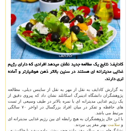
کادایف: نتایج یک مطالعه جدید نشان میدهد افرادی که دارای رژیم
غذایی مدیترانه ای هستند در سنین بالاتر ذهن هوشیارتر و آماده
تری دارند.
به گزارش کادایف به نقل از مهر به نقل از ساینس دیلی، مطالعه
پژوهشگران دانشگاه ادینبرگ اسکاتلند نشان داد که پیروی دقیق از
یک رژیم غذایی مدیترانه ای با نمره بالاتر در طیف وسیعی از تست
های حافظه و تفکر در میان افراد بزرگسال در اواخر ۷۰ سالگی
مرتبط می باشد.
با این حال پژوهشگران به هیچ رابطه ای بین رژیم غذایی مدیترانه ای
و
سلامت
بهتر مغز پی نبردند.
نشانگرهای پیری سالم مغز مانند حجم بیشتر ماده سفید یا خاکستری،