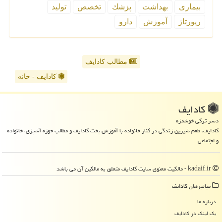
بیماری
بهداشت
پزشك
تخصص
تولید
رپورتاژ
آموزش
دارو
مطالب کادایف
کادایف - خانه
كادایف
دسر ترکی خوشمزه
کادایف، طعم شیرین زندگی در کنار خانواده با آموزش پخت کادایف و مطالب حوزه آشپزی، خانواده
و اجتماعی
kadaif.ir - مالکیت معنوی سایت كادایف متعلق به مالکین آن می باشد
میانبرهای كادایف
درباره ما
بک لینک در كادایف