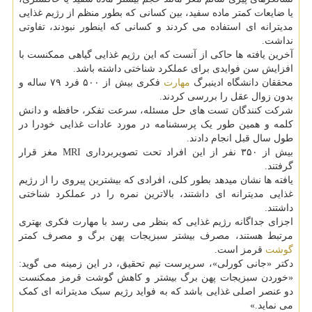
یا ضایعات کمتر ماده سفید، بین کسانی که بطور منظم از رژیم غذایی
مدیترانه ای استفاده می کردند و کسانی که اینطور نبودند، تفاوتی
نداشت.
آخرین یافته ها حاکی از آنست که این رژیم غذایی گیاهی ممکنست با
افزایش سن فوایدی برای عملکرد شناختی داشته باشد.
محققان دانشگاه ادینبرگ
مهارت
فکری بیش از ۵۰۰ فرد ۷۹ ساله و
بدون زوال عقل را بررسی کردند.
شرکت کنندگان تست های حل مسئله، سرعت تفکر، حافظه و دانش
کلمه و همین طور یک پرسشنامه در مورد عادات غذایی خودرا در
طول سال قبل انجام دادند.
بیش از ۳۵۰ نفر از این افراد تحت تصویربرداری MRI مغز قرار
گرفتند.
یافته ها نشان میدهد بطور کلی، افرادی که بیشترین پیروی را از رژیم
غذایی مدیترانه ای داشتند، بالاترین نمره را در عملکرد شناختی
داشتند.
اجزای جداگانه رژیم غذایی که بنظر می رسد با مهارت فکری بهتری
مرتبط هستند، مصرف بیشتر سبزیجات پهن برگ و مصرف کمتر
گوشت
قرمز است.
دکتر «جانی کورلی»، سرپرست تیم تحقیق، در این زمینه می گوید:
«خوردن سبزیجات پهن برگ بیشتر و کاهش گوشت قرمز ممکنست
دو عنصر اصلی غذایی باشد که به فواید رژیم سبک مدیترانه ای کمک
می نماید.»