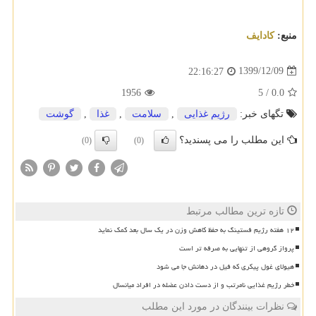
منبع:
كادایف
1399/12/09
22:16:27
1956
5
/
0.0
تگهای خبر:
رژیم غذایی
,
سلامت
,
غذا
,
گوشت
این مطلب را می پسندید؟
(0)
(0)
تازه ترین مطالب مرتبط
۱۲ هفته رژیم فستینگ به حفظ کاهش وزن در یک سال بعد کمک نماید
پرواز گروهی از تنهایی به صرفه تر است
هیولای غول پیکری که فیل در دهانش جا می شود
خطر رژیم غذایی نامرتب و از دست دادن عضله در افراد میانسال
نظرات بینندگان در مورد این مطلب