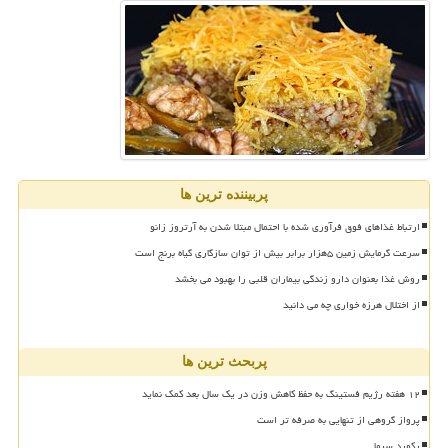
پربیننده ترین ها
ارتباط غذاهای فوق فرآوری شده با احتمال مبتلا شدن به آرتروز زانو
سرعت گرمایش زمین ۵هزار برابر بیش از توان سازگاری گیاه برنج است
روش غذا بعنوان دارو زندگی بیماران قلبی را بهبود می بخشد
از اختلال هرزه خواری چه می دانید
پربحث ترین ها
۱۲ هفته رژیم فستینگ به حفظ کاهش وزن در یک سال بعد کمک نماید
پرواز گروهی از تنهایی به صرفه تر است
رکورد سرما