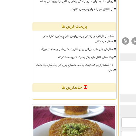
روش غذا بعنوان دارو زندگی بیماران قلبی را بهبود می بخشد
از اختلال هرزه خواری چه می دانید
پربحث ترین ها
هشدار تارتار در رختکن پرسپولیس اخراج بدون تعارف در
انتظار فرد خاطی
سفارش های طب ایرانی برای تقویت شیرمادر و سلامت نوزاد
نهنگ های قاتل باردیگر به یک قایق حمله کردند
۱۲ هفته رژیم فستینگ به حفظ کاهش وزن در یک سال بعد کمک
نماید
جدیدترین ها