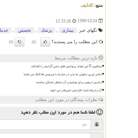
منبع:
كادایف
1399/12/24
12:33:26
تگهای خبر:
بیماری
,
پزشك
,
تخصص
,
خدما
این مطلب را می پسندید؟
(0)
(0)
تازه ترین مطالب مرتبط
ویتامین D می تواند پروتئین های سمی آلزایمر را کم کند
ذخایر چربی سلولی به بدن در مبارزه با ویروس ها کمک می نماید
زائرین اربعین برای نوشیدن آب منتظر تشنگی نباشند
آیا رازیانه باعث افزایش شیرمادر می شود
نظرات بینندگان در مورد این مطلب
لطفا شما هم
در مورد این مطلب
نظر دهید