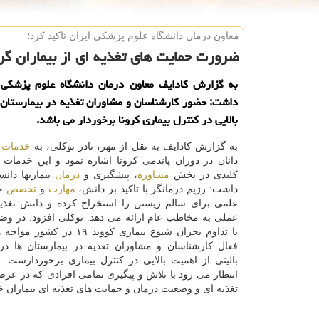
معاون درمان دانشگاه علوم پزشكی ایران تاكید كرد؛
ضرورت حمایت های تغذیه ای از بیماران گر
به گزارش کادایف معاون درمان دانشگاه علوم پزشکی ای
داشت: حضور کارشناسان و مشاوران تغذیه در بیمارستان 
بالایی در کنترل بیماری کرونا برخوردار می باشد.
به گزارش کادایف به نقل از مهر، نادر توکلی، به
خدمات
ب
دانان در دوران پاندمی کرونا اشاره نمود و این خدمات 
کلیدی در بخش
مشاوره
، پیشگیری و
درمان
بیماریها دان
داشت: رژیم درمانگر با تاکید بر دانش،
مهارت
و
تخصص
خو
علمی برای سالم زیستن را استخراج کرده و دانش تغذی
عملی به مخاطب عام ارائه می دهد. توکلی افزود: در وض
با تداوم بحران شیوع بیماری کووید ۱۹
فعال کارشناسان و مشاوران تغذیه در بیمارستان ها در
بالینی از اهمیت بالایی در کنترل بیماری برخوردارست. و
انتظار می رود با تلاش و پیگیری تمامی افرادی که در عرصه
تغذیه ای و وضعیت درمان و حمایت های تغذیه ای بیماران خ