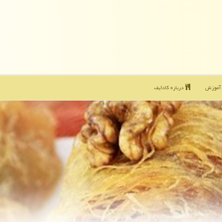
موزش
درباره كادایف