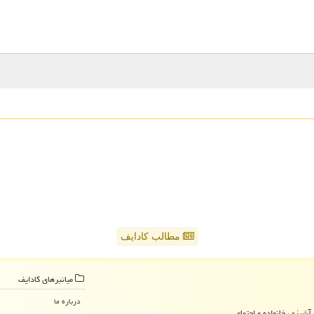
مطالب کادایف
میانبرهای كادایف
درباره ما
آشپزی، خانواده و اجتماعی