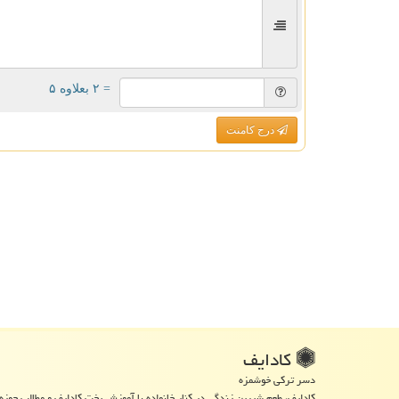
= ۲ بعلاوه ۵
درج کامنت
كادایف
دسر ترکی خوشمزه
کادایف، طعم شیرین زندگی در کنار خانواده با آموزش پخت کادایف و مطالب حوزه 