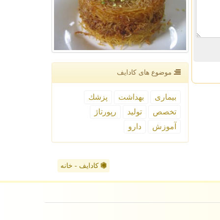
موضوع های كادایف
بیماری
بهداشت
پزشك
تخصص
تولید
رپورتاژ
آموزش
دارو
کادایف - خانه