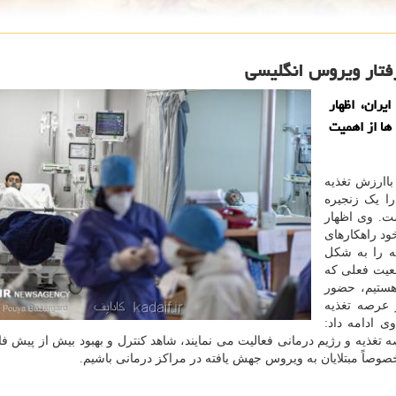
فتار ویروس انگلیسی
ران، اظهار
ها از اهمیت
اارزش تغذیه
را یک زنجیره
ست. وی اظهار
د راهکارهای
ه را به شکل
عیت فعلی که
 در کشور مواجه هستیم، حضور
 عرصه تغذیه
ی ادامه داد:
 تغذیه و رژیم درمانی فعالیت می نمایند، شاهد کنترل و بهبود بیش از پیش فا
صوصاً مبتلایان به ویروس جهش یافته در مراکز درمانی باشیم.