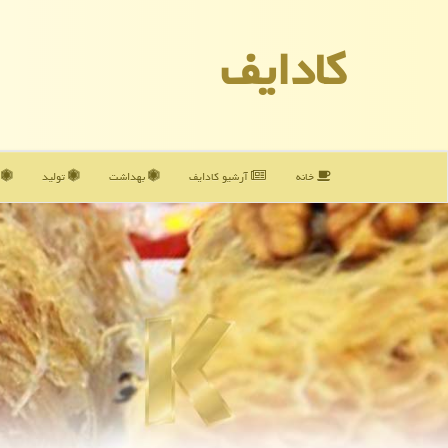
كادایف
خانه
آرشیو كادایف
بهداشت
تولید
آ