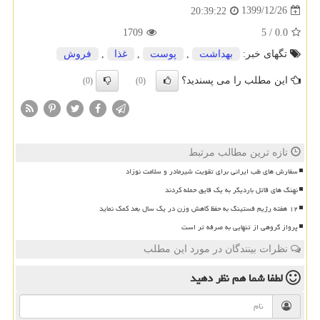
1399/12/26
20:39:22
1709
5
/
0.0
تگهای خبر:
بهداشت
,
پوست
,
غذا
,
فروش
این مطلب را می پسندید؟
(0)
(0)
تازه ترین مطالب مرتبط
سفارش های طب ایرانی برای تقویت شیرمادر و سلامت نوزاد
نهنگ های قاتل باردیگر به یک قایق حمله کردند
۱۲ هفته رژیم فستینگ به حفظ کاهش وزن در یک سال بعد کمک نماید
پرواز گروهی از تنهایی به صرفه تر است
نظرات بینندگان در مورد این مطلب
لطفا شما هم
نظر دهید