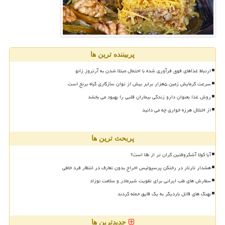
پربیننده ترین ها
ارتباط غذاهای فوق فرآوری شده با احتمال مبتلا شدن به آرتروز زانو
سرعت گرمایش زمین ۵هزار برابر بیش از توان سازگاری گیاه برنج است
روش غذا بعنوان دارو زندگی بیماران قلبی را بهبود می بخشد
از اختلال هرزه خواری چه می دانید
پربحث ترین ها
آیا کولا آشکروفتین گران تر از طلا است؟
هشدار تارتار در رختکن پرسپولیس اخراج بدون تعارف در انتظار فرد خاطی
سفارش های طب ایرانی برای تقویت شیرمادر و سلامت نوزاد
نهنگ های قاتل باردیگر به یک قایق حمله کردند
جدیدترین ها