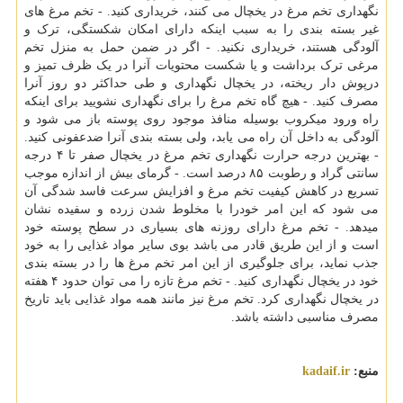
نگهداری تخم مرغ در یخچال می کنند، خریداری کنید. - تخم مرغ های
غیر بسته بندی را به سبب اینکه دارای امکان شکستگی، ترک و
آلودگی هستند، خریداری نکنید. - اگر در ضمن حمل به منزل تخم
مرغی ترک برداشت و یا شکست محتویات آنرا در یک ظرف تمیز و
درپوش دار ریخته، در یخچال نگهداری و طی حداکثر دو روز آنرا
مصرف کنید. - هیچ گاه تخم مرغ را برای نگهداری نشویید برای اینکه
راه ورود میکروب بوسیله منافذ موجود روی پوسته باز می شود و
آلودگی به داخل آن راه می یابد، ولی بسته بندی آنرا ضدعفونی کنید.
- بهترین درجه حرارت نگهداری تخم مرغ در یخچال صفر تا ۴ درجه
سانتی گراد و رطوبت ۸۵ درصد است. - گرمای بیش از اندازه موجب
تسریع در کاهش کیفیت تخم مرغ و افزایش سرعت فاسد شدگی آن
می شود که این امر خودرا با مخلوط شدن زرده و سفیده نشان
میدهد. - تخم مرغ دارای روزنه های بسیاری در سطح پوسته خود
است و از این طریق قادر می باشد بوی سایر مواد غذایی را به خود
جذب نماید، برای جلوگیری از این امر تخم مرغ ها را در بسته بندی
خود در یخچال نگهداری کنید. - تخم مرغ تازه را می توان حدود ۴ هفته
در یخچال نگهداری کرد. تخم مرغ نیز مانند همه مواد غذایی باید تاریخ
مصرف مناسبی داشته باشد.
منبع:
kadaif.ir