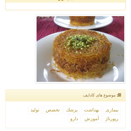
موضوع های كادایف
بیماری
بهداشت
پزشك
تخصص
تولید
رپورتاژ
آموزش
دارو