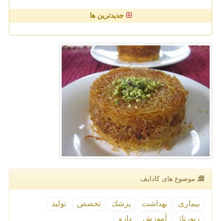
جدیدترین ها
موضوع های كادایف
بیماری
بهداشت
پزشك
تخصص
تولید
رپورتاژ
آموزش
دارو