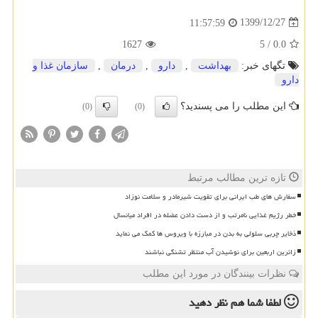
1399/12/27
11:57:59
1627
5
/
0.0
تگهای خبر:
بهداشت
,
دارو
,
درمان
,
سازمان غذا و
دارو
این مطلب را می پسندید؟
(0)
(0)
تازه ترین مطالب مرتبط
سفارش های طب ایرانی برای تقویت شیرمادر و سلامت نوزاد
خطر رژیم غذایی نامرتب و از دست دادن عضله در افراد میانسال
ذخایر چربی سلولی به بدن در مبارزه با ویروس ها کمک می نماید
زائرین اربعین برای نوشیدن آب منتظر تشنگی نباشند
نظرات بینندگان در مورد این مطلب
لطفا شما هم
نظر دهید