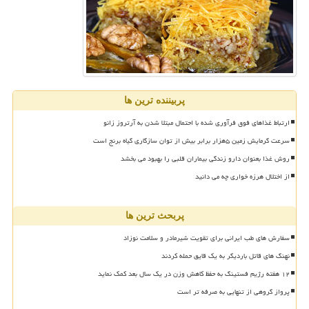
پربیننده ترین ها
ارتباط غذاهای فوق فرآوری شده با احتمال مبتلا شدن به آرتروز زانو
سرعت گرمایش زمین ۵هزار برابر بیش از توان سازگاری گیاه برنج است
روش غذا بعنوان دارو زندگی بیماران قلبی را بهبود می بخشد
از اختلال هرزه خواری چه می دانید
پربحث ترین ها
سفارش های طب ایرانی برای تقویت شیرمادر و سلامت نوزاد
نهنگ های قاتل باردیگر به یک قایق حمله کردند
۱۲ هفته رژیم فستینگ به حفظ کاهش وزن در یک سال بعد کمک نماید
پرواز گروهی از تنهایی به صرفه تر است