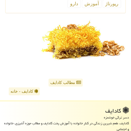
رپورتاژ
آموزش
دارو
مطالب کادایف
کادایف - خانه
كادایف
دسر ترکی خوشمزه
کادایف، طعم شیرین زندگی در کنار خانواده با آموزش پخت کادایف و مطالب حوزه آشپزی، خانواده
و اجتماعی