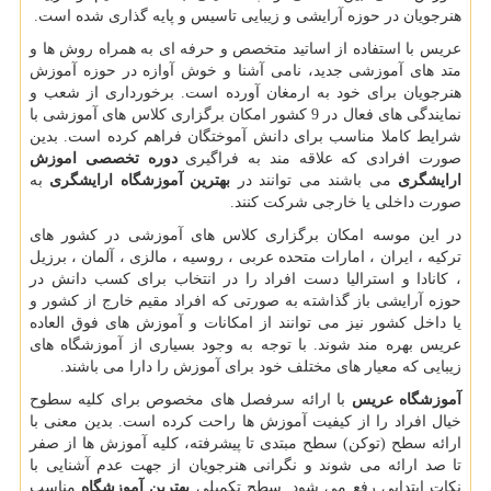
هنرجویان در حوزه آرایشی و زیبایی تاسیس و پایه گذاری شده است.
عریس با استفاده از اساتید متخصص و حرفه ای به همراه روش ها و
متد های آموزشی جدید، نامی آشنا و خوش آوازه در حوزه آموزش
هنرجویان برای خود به ارمغان آورده است. برخورداری از شعب و
نمایندگی های فعال در 9 کشور امکان برگزاری کلاس های آموزشی با
شرایط کاملا مناسب برای دانش آموختگان فراهم کرده است. بدین
صورت افرادی که علاقه مند به فراگیری
دوره تخصصی اموزش
ارایشگری
می باشند می توانند در
بهترین آموزشگاه ارایشگری
به
صورت داخلی یا خارجی شرکت کنند.
در این موسه امکان برگزاری کلاس های آموزشی در کشور های
ترکیه ، ایران ، امارات متحده عربی ، روسیه ، مالزی ، آلمان ، برزیل
، کانادا و استرالیا دست افراد را در انتخاب برای کسب دانش در
حوزه آرایشی باز گذاشته به صورتی که افراد مقیم خارج از کشور و
یا داخل کشور نیز می توانند از امکانات و آموزش های فوق العاده
عریس بهره مند شوند. با توجه به وجود بسیاری از آموزشگاه های
زیبایی که معیار های مختلف خود برای آموزش را دارا می باشند.
آموزشگاه عریس
با ارائه سرفصل های مخصوص برای کلیه سطوح
خیال افراد را از کیفیت آموزش ها راحت کرده است. بدین معنی با
ارائه سطح (توکن) سطح مبتدی تا پیشرفته، کلیه آموزش ها از صفر
تا صد ارائه می شوند و نگرانی هنرجویان از جهت عدم آشنایی با
نکات ابتدایی رفع می شود. سطح تکمیلی
بهترین آموزشگاه
مناسب