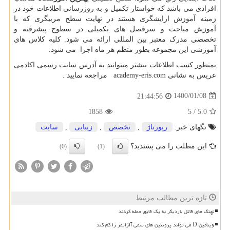
افرادی می باشد که خواستار تکمیل و به روزرسانی اطلاعات خود در
زمینه آموزش ارایشگری هستند در نهایت سطح مربیگری که با
آموزش مباحث و سرفصل های تکمیلی در سطوح پیشرفته و
تخصصی مدرک معتبر بین المللی ارائه می شود. کلیه کلاس های
آموزشی این مجموعه بطور منظم هر ماه اجرا می شود.
بمنظور کسب اطلاعات بیشتر میتوانید به آدرس سایت رسمی اکادمی
عریس به نشانی
academy-eris.com
مراجعه نمایید .
1400/01/08
21:44:56
1858
5
/
5.0
تگهای خبر:
رپورتاژ
,
تخصص
,
زیبایی
,
سایت
این مطلب را می پسندید؟
(0)
(1)
تازه ترین مطالب مرتبط
نهنگ های قاتل باردیگر به یک قایق حمله کردند
ویتامین D می تواند پروتئین های سمی آلزایمر را کم کند