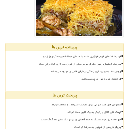
پربیننده ترین ها
ارتباط غذاهای فوق فرآوری شده با احتمال مبتلا شدن به آرتروز زانو
سرعت گرمایش زمین ۵هزار برابر بیش از توان سازگاری گیاه برنج است
روش غذا بعنوان دارو زندگی بیماران قلبی را بهبود می بخشد
از اختلال هرزه خواری چه می دانید
پربحث ترین ها
سفارش های طب ایرانی برای تقویت شیرمادر و سلامت نوزاد
نهنگ های قاتل باردیگر به یک قایق حمله کردند
۱۲ هفته رژیم فستینگ به حفظ کاهش وزن در یک سال بعد کمک نماید
پرواز گروهی از تنهایی به صرفه تر است