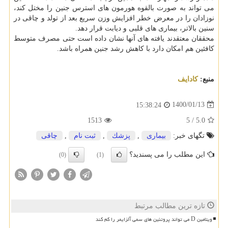
می تواند به صورت بالقوه هورمون های استرس جنین را مختل کند،
نوزادان را در معرض خطر افزایش وزن سریع بعد از تولد و چاقی در
سنین بالاتر، بیماری های قلبی و دیابت قرار دهد.
محققان معتقدند یافته های آنها نشان داده است حتی مصرف متوسط
کافئین هم امکان دارد با کاهش رشد جنین همراه باشد.
منبع:
كادایف
1400/01/13
15:38:24
1513
5
/
5.0
تگهای خبر:
بیماری
,
پزشك
,
ثبت نام
,
چاقی
این مطلب را می پسندید؟
(0)
(1)
تازه ترین مطالب مرتبط
ویتامین D می تواند پروتئین های سمی آلزایمر را کم کند