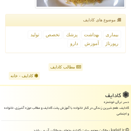
موضوع های كادایف
بیماری
بهداشت
پزشك
تخصص
تولید
رپورتاژ
آموزش
دارو
مطالب کادایف
کادایف - خانه
كادایف
دسر ترکی خوشمزه
کادایف، طعم شیرین زندگی در کنار خانواده با آموزش پخت کادایف و مطالب حوزه آشپزی، خانواده
و اجتماعی
kadaif.ir - مالکیت معنوی سایت كادایف متعلق به مالکین آن می باشد