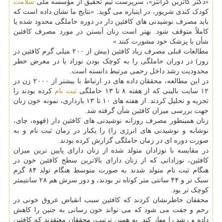
«دکتر کاترین گرانتز»، سرپرست تیم تحقیق از مؤسسه ملی
سلامت
کودک کندی شریور، در اینباره می گوید: «نتایج ما نشان داده است که
باید مصرف نوشیدنی های کافئین دار در دوره حاملگی محدود شده یا
کاملاً متوقف شود. بهتر است زنان آبستن در مورد مصرف کافئین
شأن با پزشک خود مشورت کنند.»
مطالعات قبلی مصرف زیاد کافئین (بیش از ۲۰۰ میلی گرم کافئین در
روز) در دوران حاملگی را به کوچک بودن نوزاد یا در معرض خطر
محدودیت رشد داخل رحمی مرتبط دانسته است.
در این مطالعه، محققان داده های در ارتباط با بیشتر از ۲۰۰۰ زن در
۱۲ سایت بالینی که از هفته ۸ تا ۱۳ حاملگی
ثبت نام
کرده بودند را
تجزیه و تحلیل کردند. از هفته های ۱۰ تا ۱۳ بارداری، نمونه خون زنان
جهت بررسی میزان کافئین شأن گرفته شد.
زنان همینطور مصرف روزانه نوشیدنی های کافئین دار (قهوه، چای،
نوشابه و نوشیدنی های انرژی زا) را یکبار در زمان ثبت نام و به
صورت دوره ای در زمان حاملگی گزارش کرده بودند.
در مقایسه با نوزادان متولد شده از زنان دارای پایین ترین میزان
کافئین، نوزادانی که از زنان دارای بالاترین سطح کافئین خون در
هنگام ثبت نام متولد شدند به صورت متوسط هنگام تولد ۸۴ گرم
سبک تر و ۴۴ سانتی متر کوتاه تر بودند، و دور سرش هم ۲۸ سانتیمتر
کوچک تر بود.
محققان خاطرنشان کردند که کافئین سبب انقباض عروق خونی در
رحم و جفت می شود که می تواند خون رسانی به جنین را کاهش
داده و رشد را مهار کند. به همین ترتیب، محققان معتقدند که کافئین