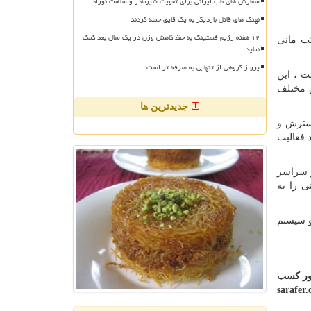
سفارش های طب ایرانی برای تقویت شیرمادر و سلامت نوزاد
نهنگ های قاتل باردیگر به یک قایق حمله کردند
۱۲ هفته رژیم فستینگ به حفظ کاهش وزن در یک سال بعد کمک
کت مانی
نماید
پرواز گروهی از تنهایی به صرفه تر است
اد و پایه گذاری شده‌است ، این
ق مختلف
جدیدترین ها
ی گسترش و
هند فعالیت
ت. همچنین بیش از ۲۵۰ صرافی معتبر در سراسر
ی را به
دو سیستم
منظور کسب
sarafer