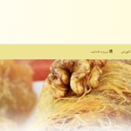
موزش
درباره كادایف