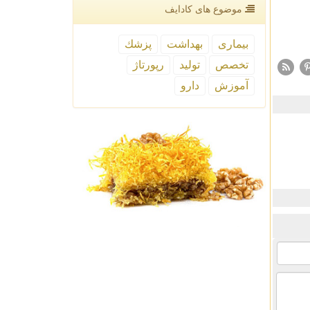
موضوع های كادایف
بیماری
بهداشت
پزشك
تخصص
تولید
رپورتاژ
آموزش
دارو