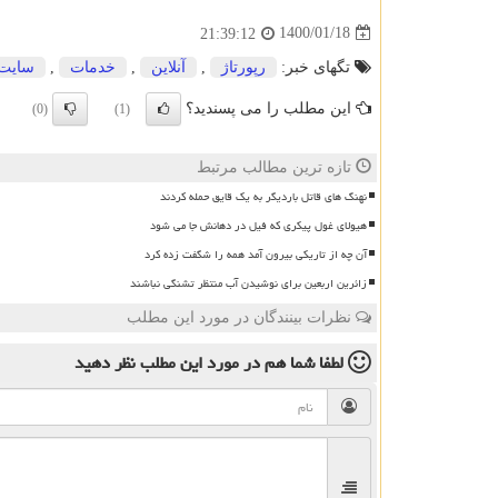
1400/01/18
21:39:12
تگهای خبر:
رپورتاژ
,
آنلاین
,
خدمات
,
سایت
این مطلب را می پسندید؟
(0)
(1)
تازه ترین مطالب مرتبط
نهنگ های قاتل باردیگر به یک قایق حمله کردند
هیولای غول پیکری که فیل در دهانش جا می شود
آن چه از تاریکی بیرون آمد همه را شگفت زده کرد
زائرین اربعین برای نوشیدن آب منتظر تشنگی نباشند
نظرات بینندگان در مورد این مطلب
لطفا شما هم
در مورد این مطلب
نظر دهید