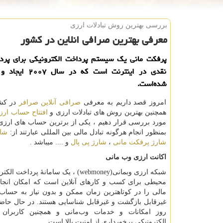
بررسی بهترین روش تبادلات ارزی
معرفی بهترین صرافی انلاین در كشور
پرفكت مانی یك سیستم پرداخت الكترونیكی برای پردا
نقدی در اینترنت است كه 
شده‌است.
امروز قصد داریم به معرفی
صرافی آنلاین صرافر
در کشو
همچنین بهترین روش های تبادلات ارزی و
افتتاح حساب ارز
مورد بررسی قرار دهیم ، یکی از برترین حساب های ارزی
بمنظور انجام هرگونه تبادل مالی بین المللی عبارتند از:
شار
شارژ پرفکت مانی
،
شارژ پی پال
و .... میباشد .
اکانت ارزی وب مانی
شبکه ارزی وبمانی
(webmoney)
، یک سامانهٔ پرداخت الکتر
محیطی برای کسب و کارهای آنلاین است که امکان انجام
مالی را در کوتاهترین زمان ممکن و بدون نیاز به حساب ب
روز امکانات و خدمات وب‌مانی و همچنین کاربران 
الکترونیکی برخورداری از امنیت بالا است.