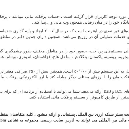
ر مورد توجه کاربران قرار گرفته است ، حساب پرفکت مانی میباشد ، پرف
گاه خود را در میان رقبایی همچون وب مانی و... پیدا کند .
پرفکت مانی یک سیستم پرداخت الکترونیکی برای پرداخت‌های غیر نقدی در اینترنت است که در سال ۲۰۰۷ ایج
 خدمات عملیاتی آن در زوریخ می‌باشد. همچنین دارای چندین دفتر در مناط
.
یش از ۱۲سال کار در بازار جهانی سیستم‌های پرداخت، حضور خود را در مناطق مختلف بطور چشمگیر
۱ کشور ایران، اوکراین، نیجریه، روسیه، پاکستان، بنگلادش، ساحل عاج، قزاقستان، اندونزی، ویتنام، 
تعداد کاربران ان به بیش از ۱۰٬۰۰۰٬۰۰۰ و بیزنس‌های متصل به این سیستم بیش از ۵۰٬۰۰۰ اس
فکت مان را با ارزهای مختلف دیگر مبادله کند یا ارز الکترونیکی پرفکت مان
ای
B2C
و
B2B
ارائه می‌دهد. شما می‌توانید با استفاده از برنامه ای که برای 
چنین از طریق کامپیوتر از سیستم پرفکت مانی استفاده کنید.
اب و اکانت ارزی تحت بستر شبکه ارزی بین المللی پشتیبانی و ارائه میشود ، کلیه متقاضیان ب
ات مالی بین المللی می توانند به ادرس سایت رسمی مجموعه به نشانی
.com