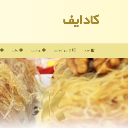
كادایف
خانه
آرشیو كادایف
بهداشت
تولید
آ