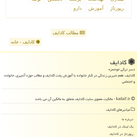
رپورتاژ
آموزش
دارو
مطالب کادایف
کادایف - خانه
كادایف
دسر ترکی خوشمزه
کادایف، طعم شیرین زندگی در کنار خانواده با آموزش پخت کادایف و مطالب حوزه آشپزی، خانواده
و اجتماعی
kadaif.ir - مالکیت معنوی سایت كادایف متعلق به مالکین آن می باشد
میانبرهای كادایف
درباره ما
بک لینک در كادایف
رپورتاژ در كادایف