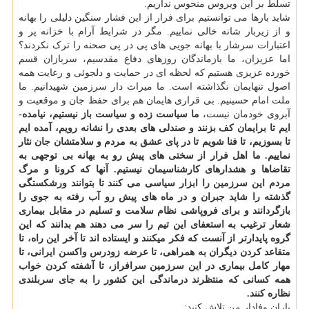
تسلط بر این ویروس منحوس نداریم.
شاید بارها می توانستیم برای فرار از این فشار سنگین دلیلی را بهانه
و از زیربار شانه خالی نماییم. مگر در شرایط آرام با خزانه پر و
اعتبارات سرشار با بهانه جویی های پی در پی صحنه را ترک نکردند؟
اما عزیزان، ما بازماندگان روزهای دفاع مقدسیم، سربازان قسم
خورده عزیزی هستیم که لحظه­ ای در حمایت و دلجوئی و رعایت همه
اصول تنهایمان نگذاشته است. ما میراث­ دار سرزمین شهیدانیم. ما
ملت امام حسینیم. بی قراری هایمان هم برای حفظ جان و موقعیت و
آبروی خودمان نیست،
ما سیاست زده و سیاست باز نیستیم، نیامده­
ایم تا برایمان کف بزنند و صندلی­ های بعدی را نشانه رویم، آمده­ ایم
تا بسوزیم، تا فنا شویم تا در پای عشق به مردم و سلامتشان جان نثار
نماییم. ما اهل فرار از سختی­ های پیش­ رو به بهانه بی­ توجهی به
تقاضاها و هشدارهای کارشناسی­مان نیستیم. آنها که کرونا و مرگ
مردم این سرزمین را ابزار سیاسی می­ کنند تا بتوانند ورشکستگی
گذشته را شاید جبران و در ماه های پیش رو آب رفته به جوی را
بازگردانند و برای فروپاشی نظام سلامت و تسلیم در مقابل بیماری
شعار ترغیب به استعفای این تیم را سر می­ دهند هم بدانند که این
گروه پایدارتر از آنست که فکر می­کنند و ایستاده­ اند تا آخر این راه، تا
متقاعد کردن دیگران به همراهی، تا عرضه زودرس واکسن ایرانی، تا
مهار کامل بیماری در این سرزمین سرافراز، تا آشفته کردن خواب
همه کسانی که منتظرند درماندگی این کشور را به جای سربلندی
نظاره کنند.
یاران وفادار من تلاش کنید: