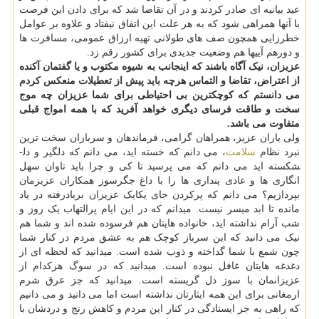
عید بیانیه­ ای صادر کردند و در آن تقاضا شد که برای دادن این فرصت
با آنها همراهی شود که به هر علت این اتفاق نیفتاد و علاوه بر عوامل
خطرزایی همچون صف­ های طولانی تهیه ارزاق عمومی، مسافرت­ ها
و دورهم­ آیی­ها هم وضعیت جدیدی برای کشور رقم زد.
عزیزان، نیک آگاه باشند که اینجانب به شیوه مکتوب و یا گفتمان آکنده
از اعتراض، تقاضا و التماس هرچه باید پیش از تعطیلات منعکس کردم
می دانستم که کوچکترین بی احتیاطی برای شما عزیزان چه موج
سخت و طاقت فرسای دیگری خواهد آفرید که با همه امواج قبلی
متفاوت می باشد.
ولی یاران عزیز، همراهان گرامی، فرماندهان و سربازان سخت ترین
نبرد نظام
سلامت
، می دانم که خسته­ اید، می دانم که دلگیر و دل­
شکسته­ اید می دانم که می پرسید تا کی و چرا باید تاوان سهل
انگاری­ ها و عادی­ پنداری­ ها را با داغ جگرسوز همکاران عزیزمان
بپردازیم؟ می دانم که پرکردن جای یکایک عزیزان بربادرفته در یاد
مانده تا ابد میسر نیست. می­دانم که در این ایام پرالتهاب یک روز و
شب آرام نداشته­ اید، خانواده­ هایتان هم فرسوده شده­ اند و شما هم
نیک می­ دانید که این سرباز کوچک هم به عشق مردم در کنار شما
چون شمع با شما گداخته و ذوب شده است. می­دانید که لحظه ای از
دغدغه­ هایتان غافل نبوده است. می­دانید که در سوگ هرکدام از
عزیزانمان با سوز دل گریسته است. می­دانید که جز عرق شرم
ارمغانی برای این­ همه ایثارتان نداشته است اما می دانید و می دانیم
که راهی به جز ایستادگی در کنار این مردم و کاهش رنج و دردشان با