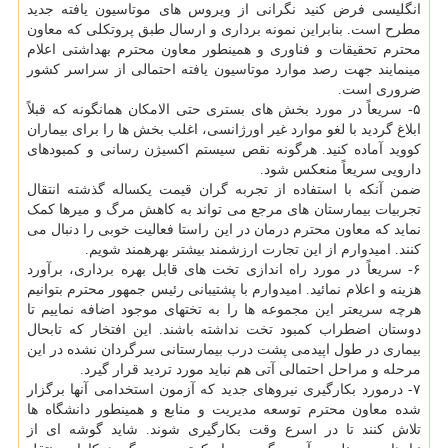
انگلیسی فرض کنید نگرانی از ویروس­ های موتاسیون یافته جدید
مطرح است. بنابراین نمونه­ برداری و ارسال طبق پروتکلی که معاون
محترم تحقیقات و فناوری و همینطور معاون محترم بهداشتی اعلام
می­نمایند جهت رصد موارد موتاسیون یافته احتمالی از سراسر کشور
ضروری است.
۵- سریعاً در مورد بخش ­های بستری حتی­ الامکان همانگونه که قبلاً
ابلاغ گردید با لغو موارد غیر اورژانسی، اغلب بخش­ ها را برای بیماران
کووید آماده کنید. هرگونه نقص سیستم اکسیژن­ رسانی و کمبودهای
دارویی سریعاً منعکس شود.
ضمن آنکه با استفاده از تجربه گران قیمت یکساله گذشته انتقال
تجربیات بیمارستان های مرجع می­ تواند به کاهش مرگ و میرها کمک
نماید که معاون محترم درمان در این راستا فعالیت خوبی را دنبال می
کنند. امیدوارم از این تجارت ارزشمند بیشتر بهره­مند شویم.
۶- سریعاً در مورد راه ­اندازی تخت ­های قابل بهره ­برداری، برآورد
هزینه و اعلام نمائید. امیدوارم با پشتیبانی رئیس جمهور محترم بتوانیم
هرچه سریعتر این مجموعه ­ها را به تخت­های موجود اضافه نماییم تا
دوستان اضطراب کمبود تخت نداشته باشند. این افتخار که تابحال
بیماری در طول اپیدمی پشت درب بیمارستانی سرگردان نشده در این
مرحله و مراحل احتمالی آتی هم نباید مورد تردید قرار گیرد.
۷- درمورد بکارگیری نیروهای جدید که آزمون استخدامی آنها برگزار
شده معاون محترم توسعه مدیریت و منابع و همینطور دانشگاه ها
تلاش کنند تا در اسرع وقت بکارگیری شوند. شاید گوشه ای از