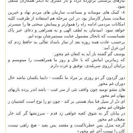
نیازهای پرسنلی برآورده گردد و بار کمتری به دیگر همکاران منتقل
شود.
۸- کمک ­های مومنانه و مساعدت سازمان­ های مردم نهاد و خیرین
سلامت بسیار کارساز بود. در این مرحله هم استفاده از ظرفیت کلیه
امکانات مردمی ادامه راه را هموارتر و پیمایش سختی­ ها را میسرتر
خواهد نمود. امیدمان به لطف الهی و به همراهی و دعای خیر پاک
نفسانیست که تابحال مشمول عنایت مستمرشان بوده ­ایم.
برحسب عادت همه روزه بعد از نماز بامداد تفألی به حافظ زدم که
این غزل آمد:
یوسف گم گشته باز آید به کنعان غم مخور:
که زیباترین ابیاتش که با حال و روز ما همراهست را می­نویسم و
برایتان آرزوی سربلندی، توفیق و عزت دارم.
دور گردون گر دو روزی بر مراد ما نگشت - دایما یکسان نباشد حال
دوران غم مخور
هان مشو نومید چون واقف نئی از سر غیب - باشد اندر پرده بازیهای
پنهان غم مخور
ای دل ار سیل فنا بنیاد هستی بر کند - چون تو را نوح است کشتیبان ز
طوفان غم مخور
در بیابان گر به شوق کعبه خواهی زد قدم - سرزنشها گر کند خار
مغیلان غم مخور
گرچه منزل بس خطرناکست و مقصد بس بعید - هیچ راهی نیست
کان را نیست آخر غم مخور»