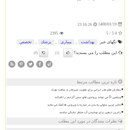
1400/01/19
23:16:26
2395
5
/
5.0
تگهای خبر:
بهداشت
,
بیماری
,
پزشك
,
تخصص
این مطلب را می پسندید؟
(0)
(1)
تازه ترین مطالب مرتبط
سفارش های طب ایرانی برای تقویت شیرمادر و سلامت نوزاد
ویتامین D می تواند پروتئین های سمی آلزایمر را کم کند
ذخایر چربی سلولی به بدن در مبارزه با ویروس ها کمک می نماید
زائرین اربعین برای نوشیدن آب منتظر تشنگی نباشند
نظرات بینندگان در مورد این مطلب