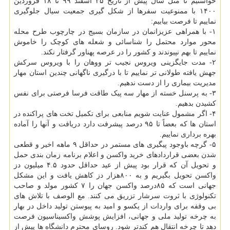
خواستیم تا مثل سال پیش از تاریخ ۲۵ اسفند ۹۹ تا ۱۸ فروردین
۱۴۰۰ با ممنوعیت سفرها از شکل­ گیری جمعیت سیال جلوگیری
نماییم تا فرصت بیابیم:
۱- با همراهی عزیزانمان در سازمان بسیج در چارچوب طرح محله
محور موارد محتمل را شناسائی و شعله­ های کوچک را خاموش
نماییم تا بهم نپیوندند و کشور را در عرصه پهناور گرفتار نکند.
۲- مدت جایگزینی ویروس نجیب­ تر ووهان را با ویروس سرکش
جهش یافته طولانی­ تر نماییم تا با درگیری ناگهانی چندین استان مهار
مدیریت بیماری را از دست ندهیم.
۳- به پرسنل خسته از مهار سه پیک طاقت­ فرسا فرصتی برای نفس
کشیدن بدهیم.
۴- اگر مشمول عنایت شویم منابعی برای تکمیل تخت­ های پراکنده در
استان­ ها که بعضاً تا ۹۵ درصد پیشرفت دارد دریافت و آنها را آماده
بهره ­برداری نماییم.
۵- گرچه باوجود پیگیری ­های مستمر در حداقل ۹ ماهه اخیر و قطعی
شدن بعضی قراردادهای خرید واکسن و اعلام برنامه زمان­ بندی حمل
و تحویل آن که قرار بود پیش از عید حداقل حدود ۴.۵ میلیون دز
واکسن تحویل بگیریم و به ۸۰۰هزار دز کاهش یافت و این مشکل
جهانی است که ۸۵درصد واکسن جهان را ۷ کشور مولد و صاحب
تکنولوژی با ثروت سرشار تزریق می­ کنند. مع­ الوصف با تلاش­ های
بی وقفه برای واردات از یکسو و امید به پیوستن تولید داخل در بهار
به چرخه تولید ملی و جهانی، افزایش پوشش واکسیناسیون فرصت
دهد تا چرخه انتقال هم کندتر شود. روسای محترم دانشگاه ­ها پیش از