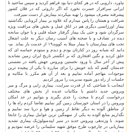
نیاورد، دارویی که در هر کجای دنیا بود فراهم کردید و سپس ساختید تا
ایرانی سرافراز حسرت نخورد که اگر داروئی که در فلان کشور
پیشرفته مصرف می­شود را تهیه می­کردند بیمارش از دست نمی­رفت.
شرافت و همتتان را پاس می­دارم که علاوه بر بیمار کرونایی نگذاشتید
بیمار اورژانسی دیگری هم در اتاق عمل­ و بخش­ های مراقبت ویژه
سرگردان شود و حتی یک بیمار گرفتار حمله قلبی و یا جوان سانحه
دیده در تصادف و یا صحنه­ های آسیب­ رسان دیگر به علت اشغال
تخت­ های بیمارستان با بیمار مبتلا به کووید۱۹ از خدمت باز بماند. می­
دانید که شبانه­ روز در کنارتان بودم و دیدم و ستودم حماسه­ ای که
خلق کردید و نگین افتخاری که بر انگشتر تاریخ ایران زمین نشاندید
پیش از آخر سال با ورود نخستین ویروس جهش یافته در نشستی
خدمتتان گفتم که باید خویش را برای مبارزه با یکی از پیچیده­ ترین
موجودات مهاجم آماده نماییم و بعد از آن هم مکرر با مکاتبه و
جلسات از راه دور شیوه مدیریت را مرور کردیم.
اینجانب با شناختی که از قدرت سرایت، بیماری زایی و مرگ و میر
ویروس جدید داشتم با مکاتبات عدیده از بخش­ های مختلف
درخواست کردم تا مبحث را جدی بگیرند و بتوانیم در حد امکان
ویروس را در استان خوزستان زمین­ گیر نماییم تقاضا کردم راه ها را
از مناطق آلوده به دیگر نقاط از زمین و هوا و دریا سد نماییم و
نگذاریم منابع آلوده به یکی از سهمگین­ ترین عوامل بیماری زا جابجا
شوند. با وزن­دهی ویروس جدید در سیر اپیدمیولوژیک بیماری تشدید
بیماریابی در چارچوب طرح موفق شهید سلیمانی را عرضه نمودیم و