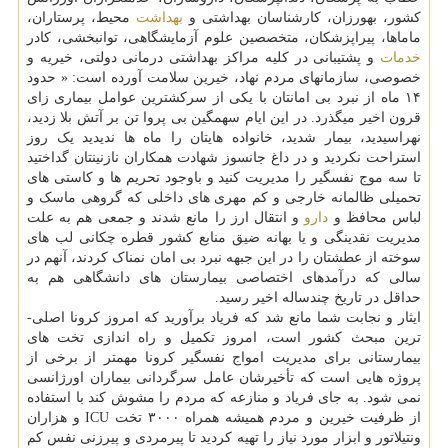
کشور، بهورزان، کارشناسان بهداشتی و
بهداشت
محیط، پرستاران،
ماماها، پیراپزشکان، متخصصین علوم آزمایشگاهی، توانبخشی، کادر
خدمات
و پشتیبانی در کلیه مراکز بهداشتی درمانی دولتی، خیریه و
خصوصی، سازمان­های مردم نهاد، خیرین سلامت آورده است: « حدود
۱۴ ­ماه از نبرد بی­ امانتان با یکی از سرکش­ترین عوامل بیماری زای
قرون اخیر می­گذرد. در این ایام سهمگین بی­ پروا تن بر آتش بلا زدید،
نهراسیدید، بیمار شدید، خانواده­ هایتان را ماه ها ندیدید یک روز
استراحت نکردید و در داغ جانسوز شهادت همکاران نازنینتان گداختید
تا سه موج نفس­گیر را مدیریت کنید و باوجود تحریم­ ها و کاستی­ های
تحمیلی ظالمانه خارجی و کم مهری­ های داخلی که گروهی ماسک و
لباس محافظ و
دارو
و انتقال ارز را مانع شدند و جمعی هم به علت
مدیریت نقدینگی و یا بهانه ضیق منابع کشور قطره چکانی لب­ های
سوخته از عطشتان را در این جبهه نبرد بی­ امان نمناک کردند، آنهم در
سالی که درآمدهای اختصاصی بیمارستان های دانشگاهی هم به
حداقل در تاریخ چندساله اخیر رسید.
ایثار و نجابت شما مانع شد که فریاد برآورید که امروز کرونا اصلی­
ترین مبحث کشور است، امروز تکمیل و راه­ اندازی تخت­ های
بیمارستانی برای مدیریت امواج نفس­­گیر کرونا مهم­تر از برخی از
پروژه­ هایی است که تأخیرشان عامل سرگردانی بیماران اورژانسی
نمی­ شود. به جای فریاد و منازعه که مردم را مشوش کند با استفاده
از ظرفیت خیرین و مردم همیشه همراه ۳۰۰۰ تخت ICU و هزاران
ونتیلاتور و ابزار مورد نیاز را تهیه کردید تا پیرمردی و پیرزنی نفس کم