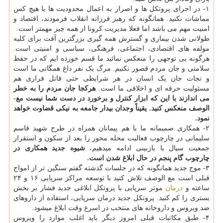
۱- در اجرای پروتکل ­ها و اصرار به اعمال محدودیت­ ها با هیچ کس
مماشات نکنید. همانگونه که رهبر فرزانه انقلاب فرمودند، اقتصاد و
امنیت مهم می باشد اما فعلا مدیریت کرونا از همه چیز مهم­تر است.
طولانی شدن بیماری و گسترش همه­ گیری بزرگترین آفت برای کلیه
مولفه­ های اقتصادی، اجتماعی، فرهنگی، سیاسی و امنیتی است.
هرگونه بی­ توجهی را منعکس نمائید ما قسم خورده­ ایم که در حفظ
سلامتی و جان مردم قصور نکنیم. مرگ یک نفر داغ همگانی ما است
و نجات جان یک انسان در هر شرایطی حتی قاتل فراری هم
مسئولیت حرفه ای و اخلاقی ما است.
هرکجا جان مردم را به خطر
می­ اندازند با این که ابزار کنترل و برخورد در دست شما نیست مع­
الوصف منعکس کنید. یقیناً وجدان بیدار جامعه به نیکی قضاوت خواهد
نمود.
۲- همکاری صمیمانه ما با هم پیمانان همراه در طرح شهید قاسم
سلیمانی در چارچوب فعالیت محله محور را بعد از سکون و استقرار
جمعیت سیال با بازبینی ادامه می­دهیم،
شیوه جدید همکاری در
چارچوب گام پنجم در حال ابلاغ شدن است.
۳- موج جدید همانگونه که در جلسات گذشته گفتم سنگین تر از امواج
قبلی است مع ­الوصف تلاش کنید با توسعه مراکز سرپایی ۱۶ و ۲۴
ساعته و
درمان
موثر سرپایی با پروتکل ابلاغی جدید فشار بر بخش
بستری را کم کنید. پروتکل جدید درمان سرپایی، استفاده از داروهای
ضد ویروس و داروخانه­ های منتخب در اسرع وقت ابلاغ می­شود.
۴- طبق مکاتبات قبلی امروز دیگر باید اغلب موارد را ویروس