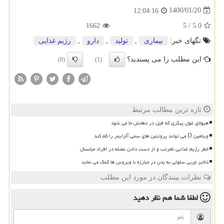
1400/01/20
12:04:16
1662
5
/
5.0
تگهای خبر:
بیماری
,
تولید
,
دارو
,
رژیم غذایی
این مطلب را می پسندید؟
(0)
(1)
تازه ترین مطالب مرتبط
هیولای غول پیکری که فیل در دهانش جا می شود
ویتامین D می تواند پروتئین های سمی آلزایمر را کم کند
خطر رژیم غذایی نامرتب و از دست دادن عضله در افراد میانسال
ذخایر چربی سلولی به بدن در مبارزه با ویروس ها کمک می نماید
نظرات بینندگان در مورد این مطلب
لطفا شما هم
نظر دهید