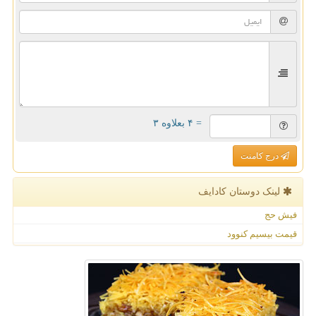
= ۴ بعلاوه ۳
درج کامنت
لینک دوستان كادایف
فیش حج
قیمت بیسیم کنوود