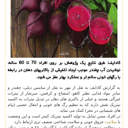
کادایف: طبق نتایج یک پژوهش بر روی افراد 70 تا 80 ساله،
نوشیدن آب چغندر موجب ایجاد تلفیقی از باکتریهای دهان در رابطه
با رگهای خونی سالم تر و عملکرد بهتر مغز می شود.
به گزارش کادایف به نقل از مهر به نقل از ساینس دیلی، چغندر و
سایر مواد غذایی نظیر کاهو، اسفناج و کرفس، سرشار از نیترات
غیرآلی هستند و خیلی از باکتری های دهان در تبدیل نیترات به اکسید
نیتریک نقش دارند که به تنظیم رگ های خونی و انتقال عصبی (پیام
های شیمیایی در مغز) کمک می نماید.
در افراد مسن تمایل به تولید اکسید نیتریک کمتر است و این وضعیت
با
سلامت
عروق خونی و سلامت شناختی ضعیف تری ارتباط دارد.
در مطالعه پژوهشگران دانشگاه اکستر انگلستان، ۲۶ فرد مسن سالم