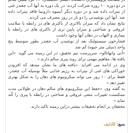
در دو دوره ۱۰ روزه شرکت کردند: در یک دوره به آنها آب چغندر غنی
از نیترات داده شد و در دوره دیگر آبمیوه دارونما فاقد نیترات داده
شد. آنها این نوشیدنی را دو بار در روز مصرف می کردند.
نتایج نشان داد که میزان بالاتری از باکتری های در رابطه با سلامت
عروقی و شناختی و میزان پایین تری از باکتری های در رابطه با
بیماری و التهاب در دهان آنها وجود داشت.
فشارخون سیستولیک بعد از نوشیدن آب چغندر بطور متوسط پنج
واحد (میلی متر جیوه) کم شد.
«آنی وانهاتالو»، سرپرست تیم تحقیق، در این زمینه می گوید: «این
یافته ها، مفاهیم مهمی برای روند پیری سالم دارند.»
وی در ادامه می افزاید: «یافته های ما نشان میدهد که افزودن
خوراکی های غنی از نیترات به رژیم غذایی مثلاً بوسیله آب چغندر،
فقط برای ۱۰ روز می تواند میکروبیوم های دهان را به شکل بهتری
تغییر دهد.»
به گفته وی، «حفظ این میکروبیوم های سالم دهان در طولانی مدت
ممکنست تغییرات منفی عروقی و شناختی در رابطه با پیری را کُند
نماید.»
محققان بر انجام تحقیقات بیشتر دراین زمینه تاکید دارند.
منبع:
كادایف