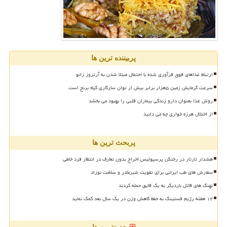
پربیننده ترین ها
ارتباط غذاهای فوق فرآوری شده با احتمال مبتلا شدن به آرتروز زانو
سرعت گرمایش زمین ۵هزار برابر بیش از توان سازگاری گیاه برنج است
روش غذا بعنوان دارو زندگی بیماران قلبی را بهبود می بخشد
از اختلال هرزه خواری چه می دانید
پربحث ترین ها
هشدار تارتار در رختکن پرسپولیس اخراج بدون تعارف در انتظار فرد خاطی
سفارش های طب ایرانی برای تقویت شیرمادر و سلامت نوزاد
نهنگ های قاتل باردیگر به یک قایق حمله کردند
۱۲ هفته رژیم فستینگ به حفظ کاهش وزن در یک سال بعد کمک نماید