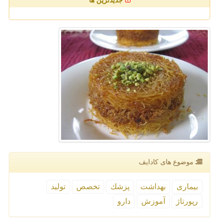
جدیدترین ها
موضوع های كادایف
بیماری
بهداشت
پزشك
تخصص
تولید
رپورتاژ
آموزش
دارو