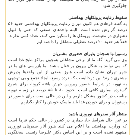
جلوگیری شود.
سقوط رعایت پروتکلهای بهداشتی
به گفته فرهادی هم اکنون میزان رعایت پروتکلهای بهداشتی حدود ۵۶
درصد گزارش شده است. البته واحدهای صنفی که حتی با قبول
دشواری در معیشت، پروتکل ها را تمکین می کنند، تعداد کمی ندارند.
فعلاً هم حدود ۲۰ درصد تعطیلی مشاغل را داشته ایم.
رستورانها همچنان پذیرای حضوری مشتریان
وی می گوید: گله ما از برخی مشاغلی همچون مراکز طبخ غذا است
که می توانند به شکل بیرون بر فعال باشند اما بازرسی های ما در
شهر تهران نشان داده است هنوز بعضی از این واحدها پذیرش
مشتری دارند؛ این درحالیست که تردد وسیع، ایجاد تجمع و بی توجهی
به تهویه در شرایط حضور ویروس جهش یافته کرونا، برای شیوع
گسترده بیماری کافی است. حدود ۸۰ تا ۸۵ درصد در زمینه تهویه
مناسب در کشور مشکل داریم و این در حالی است برای حضور در
رستوران و برای خوردن غذا باید ماسک خویش را کنار بگذاریم.
منتظر آثار سفرهای نوروزی باشید
در عین حال شرایط حاد بیماری در کشور در حالی حکم فرما است
که وزارت بهداشتی ها اعلام می کنند هنوز آثار سفرهای نوروزی
مشهود نشده است و بر این اساس دکتر علیرضا رئیسی_سخنگوی