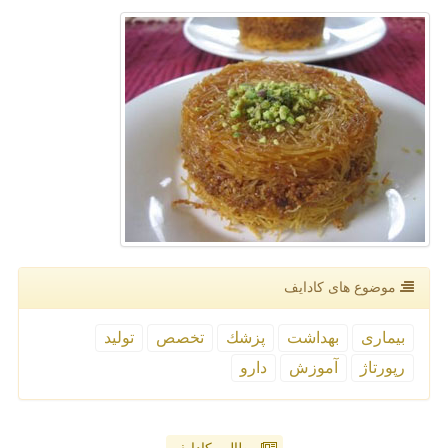
موضوع های كادایف
بیماری
بهداشت
پزشك
تخصص
تولید
رپورتاژ
آموزش
دارو