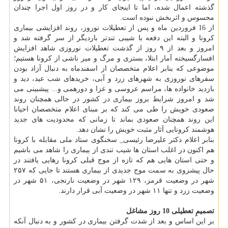
گذشته اعمال شده، اما تا اینجای کار و در روز اول اجرا چندان
محسوس و اثربخش نبوده است.
از 16 فروردین ماه و پس از تعطیلات نوروز، روند افزایشی بیماری
کرونا و البته این دفعه با شیبی تندتر باردیگر از سر گرفته شد و
امروز و بعد از ۹ روز از گذشت تعطیلات نوروزی شاهد افزایش
افسارگسیخته آمار ابتلا، بستری و مرگ و میر ناشی از کرونا هستیم؛
موضوعی که بنابر اعلام متخصصان از اسفندماه به دنبال آزاد بودن
سفرهای نوروزی به شهرهای زرد و آبی، خریدهای شب عید، دید و
بازدید خانواده ها، مراسم عروسی و عزا و دورهمی و... پیشبینی می
شد و امروز شرایط بروز بیماری در کشور در حالی همچنان روند
صعودی خویش را طی می کند که بر مبنای اعلام متخصصان احیانا
این روند همچنان صعودی بماند تا زمانی که محدودیت های جدید
هوشمند کرونایی آثار مثبت خویش را نشان دهد.
بنابر اعلام دکتر علیرضا رئیسی_ سخنگوی ستاد ملی مقابله با کرونا
هم اکنون در اغلب استان ها شیب تندی از بیماری را شاهد می باشیم
و حتی استان هایی هم که تازه از موج قبلی کرونا رهایی یافتند در
حال پیشروی به سمت موج جدیدی از بیماری هستند تا جایی که ۲۵۷
شهر در وضعیت قرمز، ۱۲۹ شهر در وضعیت نارنجی، ۵۱ شهر در
وضعیت زرد و تنها ۱۱ شهر در وضعیت آبی قرار دارند.
تصمیمِ تعطیلی 10 روز مشاغل
بر این اساس و بعد از شدت گرفتن بیماری در کشور و به دنبال آنکه