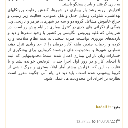
به بازی گرفتند و باید پاسخگو باشند.
افزایش روبه رشد بار بیماری در شهرها، کاهش رعایت پروتکلهای
بهداشتی، شلوغی وسایل حمل و نقل عمومی، فعالیت زیر زمینی و
چراغ خاموش مشاغل گروه دو و سه در شهرهای قرمز و نارنجی و...
همگی از نگرانی های جدی در کنترل بیماری در ایام پیش رو است. در
شرایطی که غلبه ویروس انگلیسی بر کشور با وجود سفرها و دید و
بازدیدهای نوروزی توانست ضربه سختی به بدنه نظام سلامت وارد
کرده و زحمات چندین ماهه کادر درمان را تا حد زیادی تنزل دهد،
تعطیلی شهرها و محدودیت های هوشمند کرونایی برای پیشگیری از
خسارات زیان بار این بیماری اعمال شده است؛ محدودیتهایی که البته
تا اینجای کار و در روز اول اجرا چندان اثربخش خوانده نشد و با
عنایت به این که افزایش بیشتر آمار ابتلا، بستری و مرگ ناشی از
کرونا پیشبینی شده است، باید دید در ایام آتی چگونه مقرر است
نظارت بر اجرای این محدودیت ها، عملی شود.
منبع:
kadaif.ir
1400/01/22
12:57:22