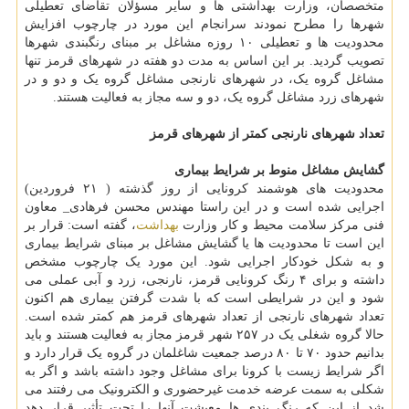
متخصصان، وزارت بهداشتی ها و سایر مسؤلان تقاضای تعطیلی
شهرها را مطرح نمودند سرانجام این مورد در چارچوب افزایش
محدودیت ها و تعطیلی ۱۰ روزه مشاغل بر مبنای رنگبندی شهرها
تصویب گردید. بر این اساس به مدت دو هفته در شهرهای قرمز تنها
مشاغل گروه یک، در شهرهای نارنجی مشاغل گروه یک و دو و در
شهرهای زرد مشاغل گروه یک، دو و سه مجاز به فعالیت هستند.
تعداد شهرهای نارنجی کمتر از شهرهای قرمز
گشایش مشاغل منوط بر شرایط بیماری
محدودیت های هوشمند کرونایی از روز گذشته ( ۲۱ فروردین)
اجرایی شده است و در این راستا مهندس محسن فرهادی_ معاون
فنی مرکز سلامت محیط و کار وزارت
بهداشت
، گفته است: قرار بر
این است تا محدودیت ها یا گشایش مشاغل بر مبنای شرایط بیماری
و به شکل خودکار اجرایی شود. این مورد یک چارچوب مشخص
داشته و برای ۴ رنگ کرونایی قرمز، نارنجی، زرد و آبی عملی می
شود و این در شرایطی است که با شدت گرفتن بیماری هم اکنون
تعداد شهرهای نارنجی از تعداد شهرهای قرمز هم کمتر شده است.
حالا گروه شغلی یک در ۲۵۷ شهر قرمز مجاز به فعالیت هستند و باید
بدانیم حدود ۷۰ تا ۸۰ درصد جمعیت شاغلمان در گروه یک قرار دارد و
اگر شرایط زیست با کرونا برای مشاغل وجود داشته باشد و اگر به
شکلی به سمت عرضه خدمت غیرحضوری و الکترونیک می رفتند می
شد از این که رنگ بندی ها معیشت آنها را تحت تأثیر قرار دهد