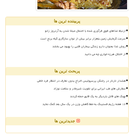
پربیننده ترین ها
ارتباط غذاهای فوق فرآوری شده با احتمال مبتلا شدن به آرتروز زانو
سرعت گرمایش زمین ۵هزار برابر بیش از توان سازگاری گیاه برنج است
روش غذا بعنوان دارو زندگی بیماران قلبی را بهبود می بخشد
از اختلال هرزه خواری چه می دانید
پربحث ترین ها
هشدار تارتار در رختکن پرسپولیس اخراج بدون تعارف در انتظار فرد خاطی
سفارش های طب ایرانی برای تقویت شیرمادر و سلامت نوزاد
نهنگ های قاتل باردیگر به یک قایق حمله کردند
۱۲ هفته رژیم فستینگ به حفظ کاهش وزن در یک سال بعد کمک نماید
جدیدترین ها