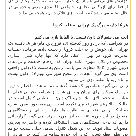
گزارش های میدانی هم از آن حکایت می کند که حدودا بخش زیادی
از فعالیتهای بازرگانی، تجاری، اجتماعی، اقتصادی، مدنی و خدماتی در
حال انجام می باشد که با استراتژی «لاک داون» همخوانی ندارد.
هر 16 دقیقه مرگ یک تهرانی به علت کرونا
آنچه می بینیم لاک داون نیست، با الفاظ بازی می کنیم
در شرایطی که در دو روز گذشته (20 فروردین ماه) هر 16 دقیقه یک
تهرانی جان خویش را به علت کرونا از دست داده، فرمانده عملیات
مدیریت کرونا در تهران اعتقاد دارد که تنها چاره کنترل بیماری
بخصوص در کلان شهری مانند تهران که ازدحام جمعیت و ترددهای
درون شهری کاملا متفاوت می باشد، رفتن به سمت لاک داون واقعی
است. وی می گوید: آنچه ما در سطح شهر می بینیم لاک داون نیست
و ما داریم با الفاظ بازی می نماییم.
زالی می گوید: همانطور که هفته گذشته هم به شدت اخطار دادیم،
تنها راه ممکن برای تهران و برای عبور از شرایط بحرانی فعلی با
عنایت به حجم بالای ابتلا، چاره لاک داون و تعطیلی کامل است؛ در
حالیکه حالا ریتم شهر تغییری نکرده است. وی همینطور ضمن اشاره
به اینکه برخی اعتقادی به نظارت ها ندارند و خیلی از دستگاههای
مسئول در این حوزه اعتقاد به این مورد ندارند، می گوید: گزارشاتی
داریم که برخی دستگاههای ملی استنکاف کرده و حاضر به پذیرش
مصوبات ستاد نبودند. به این شکل کنترل اپیدمی خیلی سخت خواهد
بود. بطور قطع کسانی که در این حوزه تسامح می کنند، جان مردم را