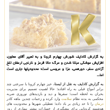
به گزارش کادایف شورش چهارم کرونا و به تعبیر آقای معاون،
افزایش موشکی مبتلا شدن و مرگ؛ حالا قرمز و نارنجی ارمغان تلخ
آزادی سفر، دورهمی، عزا و عروسی است؛ محدودیتها جاری است
اما...
به گزارش کادایف به نقل از ایسنا،
خیز چهارم کرونا با سرعتی چند
برابر امواج قبلی به راه افتاده؛ حالا اهمیت تصمیم برای مدیریت
بحران به لحظه است؛ سفرها و دید و بازدیدهای نوروزی ضربه
محکمی به بدنه نظام
سلامت
وارد کرده و زحمات چندین ماهه کادر
درمان
را تا حد زیادی بر باد داده؛ تعطیلی شهرها و محدودیت های
هوشمند کرونایی برای پیشگیری از خسارات بیشتر بیماری از روز