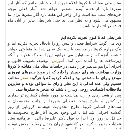
ستاد ملی مقابله با کرونا اعلام نموده است: باید بدانیم که آثار این
سفرها تازه از هفته آینده مشخص خواهد شد. آمار فعلی نتیجه
خریدهای شب عید است و از اواخر این هفته تازه آثار سفرها برای ما
مشهود می شود و به نظر می آید حتی شرایطی بدتر از آبان ماه
۱۳۹۹ در انتظار ما باشد.
شرایطی که تا کنون تجربه نکرده ایم
وی می گوید: شرایط فعلی و پیش رو را تابحال تجربه نکرده ایم و
پیک چهارم کرونا در مقایسه با سه پیک قبلی شرایط متفاوتی خواهد
داشت. آنچه که از مسئولین می خواهیم این است که علاوه بر آنکه
زیرساخت ها را آماده می کنند،
آموزش
، توصیه، تصویب قانون و
اجرای آنرا هم مدنظر قرار دهند.
در جلسات ستاد ملی مقابله با کرونا
وزارت بهداشت هم رای خویش را دارد که در مورد سفرهای نوروزی
موضع و رای ما مشخص بود و اعلام کردیم که با هرگونه
سفر
مخالف
هستیم ولی عده اندکی با این نظر و رای ما موافق بودند و سایرین
ملاحظات اقتصادی، روحی و... را داشتند که منجر به سفرها شد.
پس از هشدارهای وزارت بهداشت در مورد طغیان گسترده تر بیماری
در کشور و طرح مبحث تعطیلی شهرها از جانب متخصصان و
ستادهای استانی کرونا، طرح محدودیت هوشمند کرونایی از روز
گذشته اجرایی شد اما با این وجود تجربه آغاز طرح محدودیت ها
حداقل در روز اول اجرا به قول دکتر علیرضا زالی _ فرمانده ستاد
عملیات مدیریت کرونا در کلانشهر تهران چندان رضایت بخش نبود و