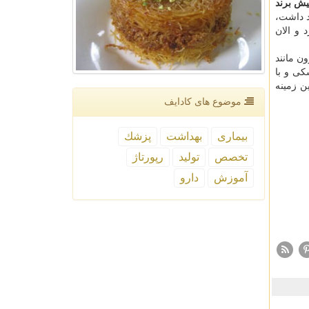
یش برند
د داشت،
 و الان
ن مانند
کی و با
ن زمینه
موضوع های كادایف
بیماری
بهداشت
پزشك
تخصص
تولید
رپورتاژ
آموزش
دارو