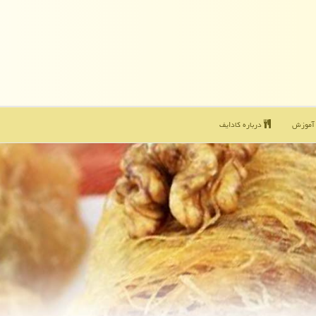
موزش
درباره كادایف