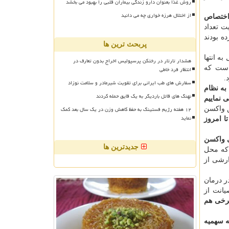
روش غذا بعنوان دارو زندگی بیماران قلبی را بهبود می بخشد
از اختلال هرزه خواری چه می دانید
 اختصاص
ت تعداد
ده بودند
پربحث ترین ها
دو استان همچون خوزستان شاهد می باشیم کار واکسیناسیون برای افراد بالای ۵۰ سال به انتها
هشدار تارتار در رختکن پرسپولیس اخراج بدون تعارف در
ن است که
انتظار فرد خاطی
سفارش های طب ایرانی برای تقویت شیرمادر و سلامت نوزاد
ازنکا به نظام
نهنگ های قاتل باردیگر به یک قایق حمله کردند
اهد بود. پیش بینی می نماییم
۱۲ هفته رژیم فستینگ به حفظ کاهش وزن در یک سال بعد کمک
ق واکسن
نماید
 که تا امروز
ی واکسن
جدیدترین ها
 که محل
ارشی از
ر درمان
یانت از
برخی هم
ه سهمیه