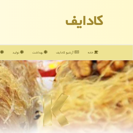
كادایف
خانه
آرشیو كادایف
بهداشت
تولید
آ