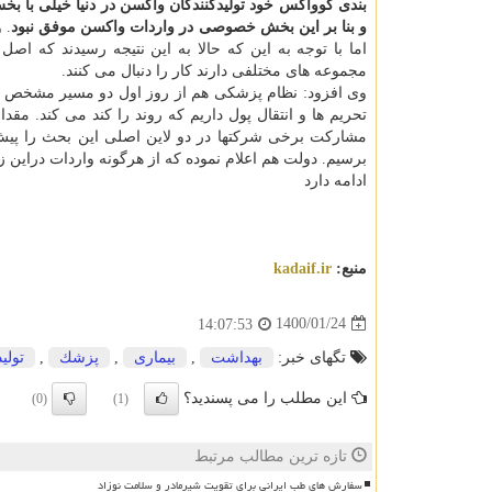
بندی کوواکس خود تولیدکنندگان واکسن در دنیا خیلی با بخ
و بنا بر این بخش خصوصی در واردات واکسن موفق نبود
. 
اما با توجه به این که حالا به این نتیجه رسیدند که اصل
مجموعه های مختلفی دارند کار را دنبال می کنند.
وی افزود: نظام پزشکی هم از روز اول دو مسیر مشخص را د
تحریم ها و انتقال پول داریم که روند را کند می کند. مق
مشارکت برخی شرکتها در دو لاین اصلی این بحث را پیش 
برسیم. دولت هم اعلام نموده که از هرگونه واردات دراین ز
ادامه دارد
منبع:
kadaif.ir
1400/01/24
14:07:53
تگهای خبر:
بهداشت
,
بیماری
,
پزشك
,
تولید
این مطلب را می پسندید؟
(0)
(1)
تازه ترین مطالب مرتبط
سفارش های طب ایرانی برای تقویت شیرمادر و سلامت نوزاد