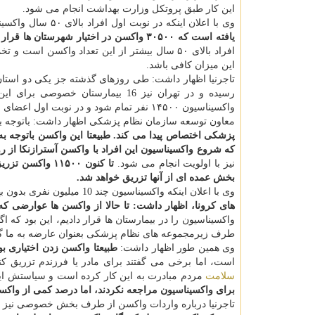
این کار طبق پروتکل وزارت بهداشت انجام می شود.
وی با اعلان اینکه در نوبت اول افراد بالای ۵۰ سال واکسینه می شوند، اظهار داشت:
یافته است که ۳۰۵۰۰ واکسن در اختیار شهرستان ها قرار گرفت و ۱۴۵۰۰ دوز در تهران توزیع شده است.
افراد بالای ۵۰ سال بیشتر از این تعداد واکسن 
این میزان کافی باشد.
رسیده و در تهران نیز 16 بیمارست
واکسیناسیون ۱۴۵۰۰ نفر تمام شود و در نوبت اول اعضای سازمان نظام پزشکی که بالای 50 سال دارند، واکسن خودرا دریافت خواهند کرد.
معاون توسعه سازمان نظام پزشکی اظهار داشت: باتوجه ب
که شروع واکسیناسیون این افراد با واکسن آسترازنکا از
نیز با اولویت انجام می شود.
بخش عمده ای از آنها تزریق خواهد شد.
وی با اعلان اینکه واکسیناسیون چند 10 میلیون نفری بدون بهره گیری از ظرفیت بخش خصوصی امکان پذیر نیست،
های کرونا، اظهار داشت: تا حالا از واکسن ها عوارضی 
واکسیناسیون را در بیمارستان ها قرار دادیم، این بود که 
طرف زیرمجموعه های نظام پزشکی بعنوان عارضه به ما 
وی همین طور اظهار داشت:
طبیعتا واکسن زدن اختیاری ب
است، اما برخی می گفتند برای مادر یا فرزندم تزریق ک
سلامت
مردم مبادرت به این کار کرده است و سیاستش این
برای واکسیناسیون مراجعه نکردند، اما درصد کمی از واکسین
تاجرنیا درباره واردات واکسن از طرف بخش خصوصی نیز 