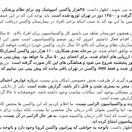
۴۵هزار واکسن اسپوتنیک وی برای نظام پزشکی
باید توجه کرد که در این جمعی
است و تخمین ما این بود که به سبب اینکه برخی افراد در بیمارستان واکسن دریافت کر
تاجرنیا اظهار داشت: طی روزهای گذشته جز یکی 
ان خصوصی برای این اقدام فعال داشتیم. امروز که روز ششم واکسیناسیون است تصور ای
ه توافق انجام شده،
در مرحله بعدی همکاری، ۱۱۰ هزار دوز واکسن آستر
پزشکی اختصاص پیدا می کند. طبیعتا این واکسن باتوجه به ارزیابی های انجام شده، برای اعضای زیر ۵۰ سال ما خو
 روز پنجشنبه شروع می شود و هماهنگی های این کار صورت گرفته است
. تزری
تا کنون ۱۱۵۰۰ واکسن تزریق شده و فقط 3000 واکسن در تهران باقی مانده که پیش بینی می نماییم
درباره عوارض احتمال
که منجر به بستری شدن و قابل ذکر باشد، گزارش نشده است
. یکی از دلایلی
اگر مشکلی بوجود آمد، مکانات مناسب وجود داشته باشد. خوشبختانه تا حالا گز
گزارش نشده است.
وده و واکسیناسیون الزامی نیست.
ما اعلام کردیم که این واکسن ها مختص کاد
نید، اما واکسن بعنوان کادر درمان مال شخصی ما نیست، بلکه دولت برای ص
 است که ابتدا کادر درمان واکسینه شوند
. به هر حال الزامی در آن نیست، 
اسیون امتناع کرده اند.
اظهار داشت:
باتوجه به حواشی که پیرامون واکسن کرونا وجود دارد و باتوجه ب