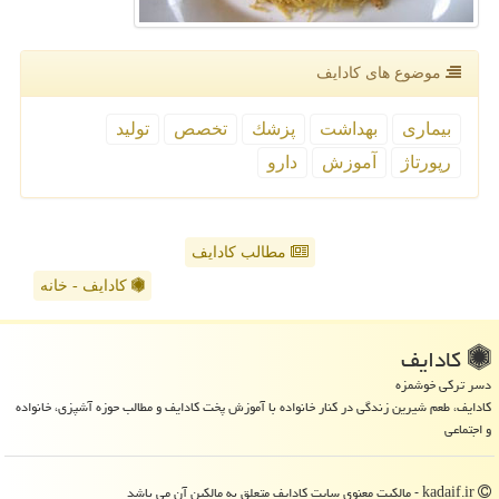
موضوع های كادایف
بیماری
بهداشت
پزشك
تخصص
تولید
رپورتاژ
آموزش
دارو
مطالب کادایف
کادایف - خانه
كادایف
دسر ترکی خوشمزه
کادایف، طعم شیرین زندگی در کنار خانواده با آموزش پخت کادایف و مطالب حوزه آشپزی، خانواده
و اجتماعی
kadaif.ir - مالکیت معنوی سایت كادایف متعلق به مالکین آن می باشد