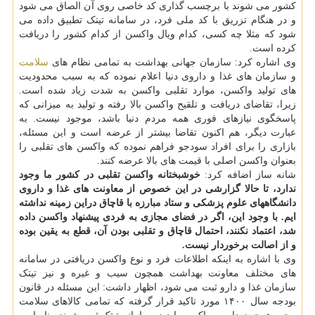
کشور می شوند با برچسب گذاری کد خاصی روی آن الصاق می شود
و در هنگام تزریق با کد ملی فرد، در سامانه تیتک تطبیق داده می
شود که مثلا چه کسی، کدام ویال واکسن از کدام کشور را دریافت
کرده است.
وی اشاره کرد: سازمان جهانی بهداشت به تمامی نظام های
سلامت
و سازمان های غذا و داروی دنیا اعلام نموده که به سبب محدودیت
های تولید واکسن، موارد تقلبی واکسن به شدت زیاد شده است.
زیرا، تقاضای دریافت و تلقیح واکسن بالا رفته و تولید به میزانی که
پاسخگوی نیازهای فوری همه مردم دنیا باشد، موجود نیست. به
عبارت دیگر، هم اکنون تقاضا بیشتر از عرضه است و این مسئله،
بازاری را برای افراد سودجو فراهم نموده که واکسن های تقلبی را
بعنوان واکسن اصلی با قیمت های بالا عرضه کنند.
شانه ساز اضافه کرد:
خوشبختانه واکسن تقلبی در کشور ما وجود
ندارد، تا حالا گزارشی در این خصوص از معاونت های غذا و داروی
دانشگاههای علوم پزشکی و ستاد مبارزه با قاچاق دراین زمینه نداشته
ایم. با وجود این، اگر در فضای مجازی به فردی پیشنهاد واکسن داده
شد، اعتماد نکنند، احتمال قاچاق و تقلبی بودن آن، قطع به یقین بوده
و از اصالت برخوردار نیست.
وی با اشاره به اینکه اطلاعات فرد و نوع واکسن دریافتی در سامانه
های مختلف معاونت بهداشت همچون سیب و غیره و نیز تیتک
سازمان غذا و دارو ثبت می شود، اظهار داشت: این مسئله در قانون
بودجه سال ۱۴۰۰ مورد تاکید قرار گرفته که تمامی کالاهای سلامت