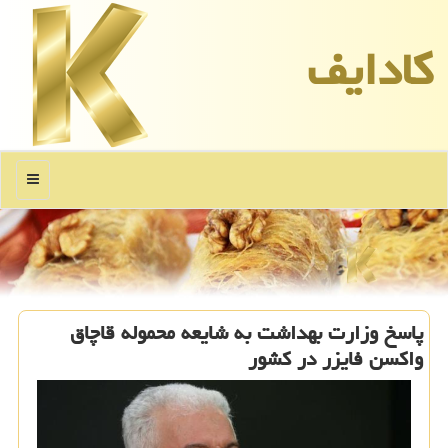
كادایف
منو
پاسخ وزارت بهداشت به شایعه محموله قاچاق
واكسن فایزر در كشور