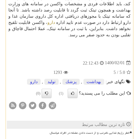
کند، باید اطلاعات فردی و مشخصات واکسن در سامانه های وزارت
بهداشت و همچون تیتک ثبت گردد تا قابلیت رصد داشته باشد. تا آنجا
که سامانه تیتک با مجوزهای دریافتی اداره کل داروی سازمان غذا و
دارو ارتباط دارد در صورت عدم تایید اداره
دارو
، واکسن قابلیت تلقیح
نخواهد داشت. بنابراین، با ثبت در سامانه تیتک، عملا احتمال قاچاق و
تقلبی بودن به حدود صفر می رسد.
1400/02/01
22:12:43
1293
5
/
5.0
تگهای خبر:
بهداشت
,
پزشك
,
تولید
,
دارو
این مطلب را می پسندید؟
(0)
(1)
تازه ترین مطالب مرتبط
خطر رژیم غذایی نامرتب و از دست دادن عضله در افراد میانسال