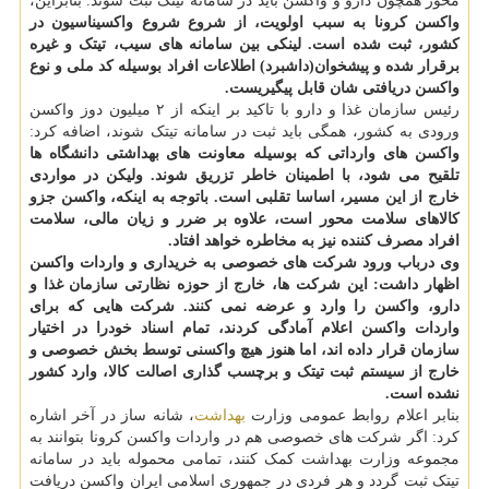
محور همچون دارو و واکسن باید در سامانه تیتک ثبت شوند. بنابراین،
واکسن کرونا به سبب اولویت، از شروع شروع واکسیناسیون در
کشور، ثبت شده است. لینکی بین سامانه های سیب، تیتک و غیره
برقرار شده و پیشخوان(داشبرد) اطلاعات افراد بوسیله کد ملی و نوع
واکسن دریافتی شان قابل پیگیریست.
رئیس سازمان غذا و دارو با تاکید بر اینکه از ۲ میلیون دوز واکسن
ورودی به کشور، همگی باید ثبت در سامانه تیتک شوند، اضافه کرد:
واکسن های وارداتی که بوسیله معاونت های بهداشتی دانشگاه ها
تلقیح می شود، با اطمینان خاطر تزریق شوند. ولیکن در مواردی
خارج از این مسیر، اساسا تقلبی است. باتوجه به اینکه، واکسن جزو
کالاهای سلامت محور است، علاوه بر ضرر و زیان مالی، سلامت
افراد مصرف کننده نیز به مخاطره خواهد افتاد.
وی درباب ورود شرکت های خصوصی به خریداری و واردات واکسن
اظهار داشت: این شرکت ها، خارج از حوزه نظارتی سازمان غذا و
دارو، واکسن را وارد و عرضه نمی کنند. شرکت هایی که برای
واردات واکسن اعلام آمادگی کردند، تمام اسناد خودرا در اختیار
سازمان قرار داده اند، اما هنوز هیچ واکسنی توسط بخش خصوصی و
خارج از سیستم ثبت تیتک و برچسب گذاری اصالت کالا، وارد کشور
نشده است.
بنابر اعلام روابط عمومی وزارت
بهداشت
، شانه ساز در آخر اشاره
کرد: اگر شرکت های خصوصی هم در واردات واکسن کرونا بتوانند به
مجموعه وزارت بهداشت کمک کنند، تمامی محموله باید در سامانه
تیتک ثبت گردد و هر فردی در جمهوری اسلامی ایران واکسن دریافت