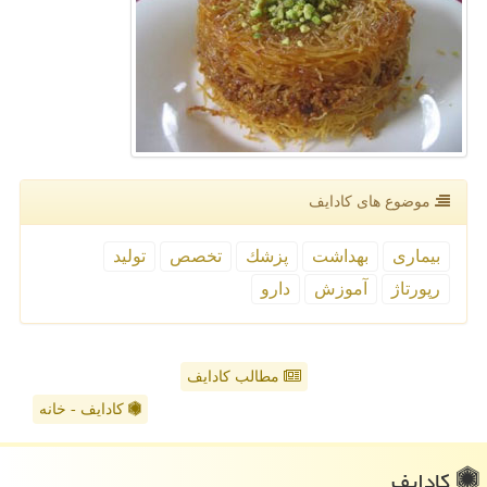
موضوع های كادایف
بیماری
بهداشت
پزشك
تخصص
تولید
رپورتاژ
آموزش
دارو
مطالب کادایف
کادایف - خانه
كادایف