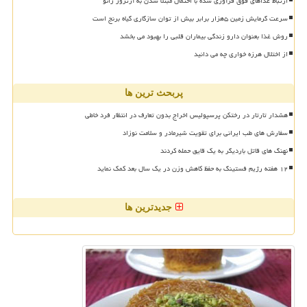
ارتباط غذاهای فوق فرآوری شده با احتمال مبتلا شدن به آرتروز زانو
سرعت گرمایش زمین ۵هزار برابر بیش از توان سازگاری گیاه برنج است
روش غذا بعنوان دارو زندگی بیماران قلبی را بهبود می بخشد
از اختلال هرزه خواری چه می دانید
پربحث ترین ها
هشدار تارتار در رختکن پرسپولیس اخراج بدون تعارف در انتظار فرد خاطی
سفارش های طب ایرانی برای تقویت شیرمادر و سلامت نوزاد
نهنگ های قاتل باردیگر به یک قایق حمله کردند
۱۲ هفته رژیم فستینگ به حفظ کاهش وزن در یک سال بعد کمک نماید
جدیدترین ها