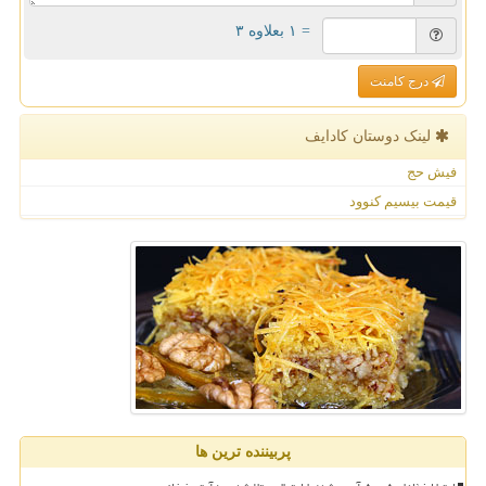
= ۱ بعلاوه ۳
درج کامنت
لینک دوستان كادایف
فیش حج
قیمت بیسیم کنوود
پربیننده ترین ها