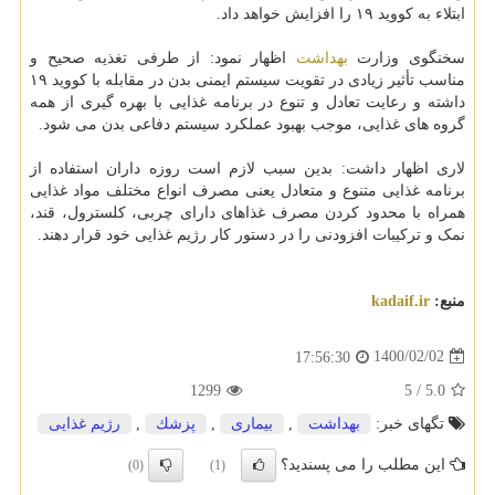
ابتلاء به کووید ۱۹ را افزایش خواهد داد.
سخنگوی وزارت
بهداشت
اظهار نمود: از طرفی تغذیه صحیح و
مناسب تأثیر زیادی در تقویت سیستم ایمنی بدن در مقابله با کووید ۱۹
داشته و رعایت تعادل و تنوع در برنامه غذایی با بهره گیری از همه
گروه های غذایی، موجب بهبود عملکرد سیستم دفاعی بدن می شود.
لاری اظهار داشت: بدین سبب لازم است روزه داران استفاده از
برنامه غذایی متنوع و متعادل یعنی مصرف انواع مختلف مواد غذایی
همراه با محدود کردن مصرف غذاهای دارای چربی، کلسترول، قند،
نمک و ترکیبات افزودنی را در دستور کار رژیم غذایی خود قرار دهند.
منبع:
kadaif.ir
1400/02/02
17:56:30
1299
5
/
5.0
تگهای خبر:
بهداشت
,
بیماری
,
پزشك
,
رژیم غذایی
این مطلب را می پسندید؟
(0)
(1)