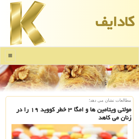
كادایف
منو
مطالعات نشان می دهد؛
مولتی ویتامین ها و امگا ۳ خطر كووید ۱۹ را در
زنان می كاهد