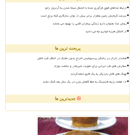
ارتباط غذاهای فوق فرآوری شده با احتمال مبتلا شدن به آرتروز زانو
سرعت گرمایش زمین ۵هزار برابر بیش از توان سازگاری گیاه برنج است
روش غذا بعنوان دارو زندگی بیماران قلبی را بهبود می بخشد
از اختلال هرزه خواری چه می دانید
پربحث ترین ها
هشدار تارتار در رختکن پرسپولیس اخراج بدون تعارف در انتظار فرد خاطی
سفارش های طب ایرانی برای تقویت شیرمادر و سلامت نوزاد
نهنگ های قاتل باردیگر به یک قایق حمله کردند
۱۲ هفته رژیم فستینگ به حفظ کاهش وزن در یک سال بعد کمک نماید
جدیدترین ها