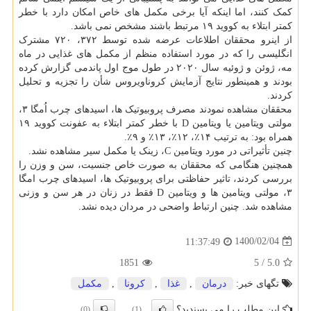
کمک کنند، اما اینکه آیا برخی مکمل های خاص امکان دارد با خطر
کمتر ابتلاء به کووید ۱۹ مرتبط باشند مشخص نمی باشد.
از اینرو محققان اطلاعات عرضه شده توسط ۳۷۲، ۷۲۰ مشترک
انگلیسی را که در مورد استفاده منظم از مکمل های غذایی در ماه
مه، ژوئن و ژوئیه سال ۲۰۲۰ در طول موج اول پاندمی گزارش کرده
بودند و همینطور نتایج آزمایش کروناویروس شأن را تجزیه و تحلیل
کردند.
محققان مشاهده نمودند مصرف پروبیوتیک ها، اسیدهای چرب اُمگا ۳،
مولتی ویتامین یا ویتامین D با خطر کمتر ابتلاء به عفونت کووید ۱۹
همراه بود: به ترتیب ۱۴٪، ۱۲٪، ۱۳٪ و ۹٪.
چنین تأثیراتی در مورد ویتامین C، زینک یا مکمل سیر مشاهده نشد.
همچنین هنگامی که محققان به صورت خاص جنسیت، سن و وزن را
بررسی کردند، تاثیر حفاظتی برای پروبیوتیک ها، اسیدهای چرب امگا
۳، مولتی ویتامین ها و ویتامین D فقط در زنان در هر سن و وزنی
مشاهده شد. چنین ارتباط واضحی در مردان دیده نشد.
1400/02/04
11:37:49
1851
5
/
5.0
تگهای خبر:
درمان
,
غذا
,
كرونا
,
مكمل
این مطلب را می پسندید؟
(0)
(1)