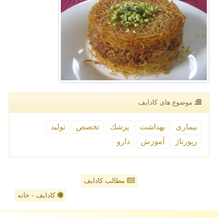
موضوع های كادایف
بیماری
بهداشت
پزشك
تخصص
تولید
رپورتاژ
آموزش
دارو
مطالب کادایف
کادایف - خانه