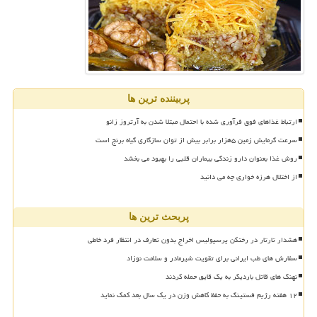
پربیننده ترین ها
ارتباط غذاهای فوق فرآوری شده با احتمال مبتلا شدن به آرتروز زانو
سرعت گرمایش زمین ۵هزار برابر بیش از توان سازگاری گیاه برنج است
روش غذا بعنوان دارو زندگی بیماران قلبی را بهبود می بخشد
از اختلال هرزه خواری چه می دانید
پربحث ترین ها
هشدار تارتار در رختکن پرسپولیس اخراج بدون تعارف در انتظار فرد خاطی
سفارش های طب ایرانی برای تقویت شیرمادر و سلامت نوزاد
نهنگ های قاتل باردیگر به یک قایق حمله کردند
۱۲ هفته رژیم فستینگ به حفظ کاهش وزن در یک سال بعد کمک نماید