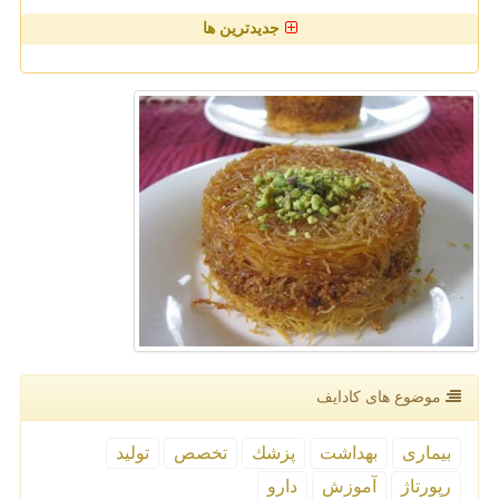
جدیدترین ها
موضوع های كادایف
بیماری
بهداشت
پزشك
تخصص
تولید
رپورتاژ
آموزش
دارو