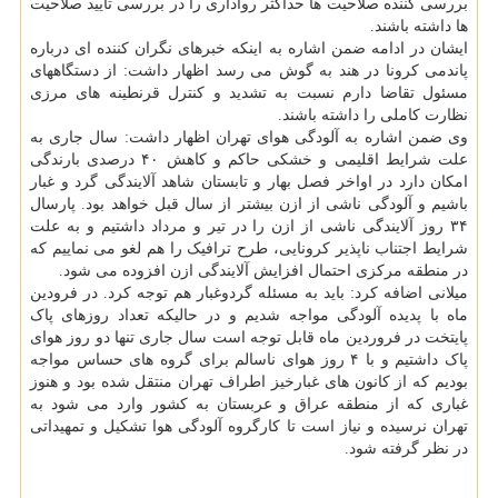
بررسی کننده صلاحیت ها حداکثر رواداری را در بررسی تایید صلاحیت
ها داشته باشند.
ایشان در ادامه ضمن اشاره به اینکه خبرهای نگران کننده ای درباره
پاندمی کرونا در هند به گوش می رسد اظهار داشت: از دستگاههای
مسئول تقاضا دارم نسبت به تشدید و کنترل قرنطینه های مرزی
نظارت کاملی را داشته باشند.
وی ضمن اشاره به آلودگی هوای تهران اظهار داشت: سال جاری به
علت شرایط اقلیمی و خشکی حاکم و کاهش ۴۰ درصدی بارندگی
امکان دارد در اواخر فصل بهار و تابستان شاهد آلایندگی گرد و غبار
باشیم و آلودگی ناشی از ازن بیشتر از سال قبل خواهد بود. پارسال
۳۴ روز آلایندگی ناشی از ازن را در تیر و مرداد داشتیم و به علت
شرایط اجتناب ناپذیر کرونایی، طرح ترافیک را هم لغو می نماییم که
در منطقه مرکزی احتمال افزایش آلایندگی ازن افزوده می شود.
میلانی اضافه کرد: باید به مسئله گردوغبار هم توجه کرد. در فرودین
ماه با پدیده آلودگی مواجه شدیم و در حالیکه تعداد روزهای پاک
پایتخت در فروردین ماه قابل توجه است سال جاری تنها دو روز هوای
پاک داشتیم و با ۴ روز هوای ناسالم برای گروه های حساس مواجه
بودیم که از کانون های غبارخیز اطراف تهران منتقل شده بود و هنوز
غباری که از منطقه عراق و عربستان به کشور وارد می شود به
تهران نرسیده و نیاز است تا کارگروه آلودگی هوا تشکیل و تمهیداتی
در نظر گرفته شود.