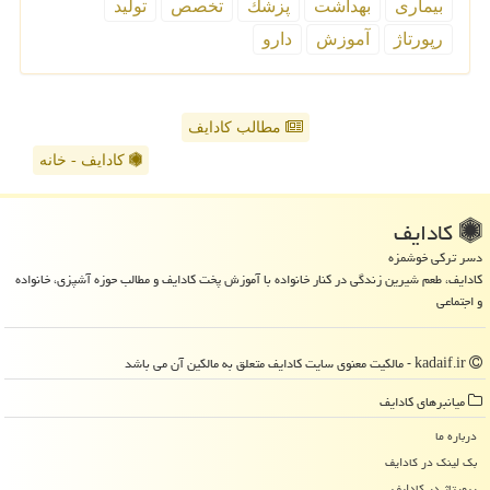
بیماری
بهداشت
پزشك
تخصص
تولید
رپورتاژ
آموزش
دارو
مطالب کادایف
کادایف - خانه
كادایف
دسر ترکی خوشمزه
کادایف، طعم شیرین زندگی در کنار خانواده با آموزش پخت کادایف و مطالب حوزه آشپزی، خانواده
و اجتماعی
kadaif.ir - مالکیت معنوی سایت كادایف متعلق به مالکین آن می باشد
میانبرهای كادایف
درباره ما
بک لینک در كادایف
رپورتاژ در كادایف