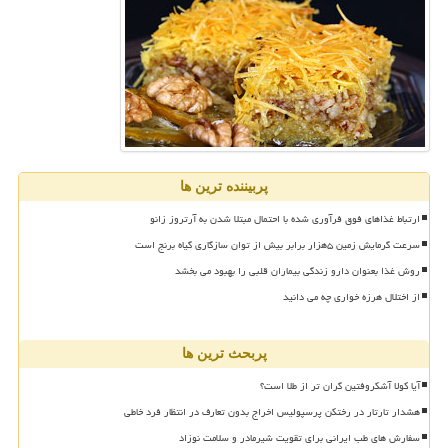
پربیننده ترین ها
ارتباط غذاهای فوق فرآوری شده با احتمال مبتلا شدن به آرتروز زانو
سرعت گرمایش زمین ۵هزار برابر بیش از توان سازگاری گیاه برنج است
روش غذا بعنوان دارو زندگی بیماران قلبی را بهبود می بخشد
از اختلال هرزه خواری چه می دانید
پربحث ترین ها
آیا کولا آشکروفتین گران تر از طلا است؟
هشدار تارتار در رختکن پرسپولیس اخراج بدون تعارف در انتظار فرد خاطی
سفارش های طب ایرانی برای تقویت شیرمادر و سلامت نوزاد