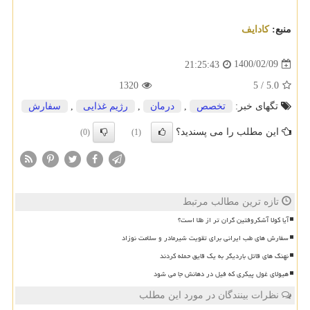
منبع:
كادایف
1400/02/09
21:25:43
1320
5
/
5.0
تگهای خبر:
تخصص
,
درمان
,
رژیم غذایی
,
سفارش
این مطلب را می پسندید؟
(0)
(1)
تازه ترین مطالب مرتبط
آیا کولا آشکروفتین گران تر از طلا است؟
سفارش های طب ایرانی برای تقویت شیرمادر و سلامت نوزاد
نهنگ های قاتل باردیگر به یک قایق حمله کردند
هیولای غول پیکری که فیل در دهانش جا می شود
نظرات بینندگان در مورد این مطلب