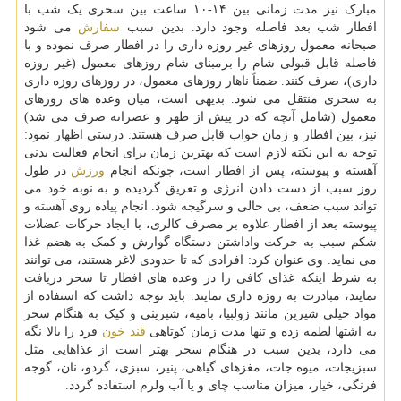
مبارک نیز مدت زمانی بین ۱۴-۱۰ ساعت بین سحری یک شب با
افطار شب بعد فاصله وجود دارد. بدین سبب
سفارش
می شود
صبحانه معمول روزهای غیر روزه داری را در افطار صرف نموده و با
فاصله قابل قبولی شام را برمبنای شام روزهای معمول (غیر روزه
داری)، صرف کنند. ضمناً ناهار روزهای معمول، در روزهای روزه داری
به سحری منتقل می شود. بدیهی است، میان وعده های روزهای
معمول (شامل آنچه که در پیش از ظهر و عصرانه صرف می شد)
نیز، بین افطار و زمان خواب قابل صرف هستند. درستی اظهار نمود:
توجه به این نکته لازم است که بهترین زمان برای انجام فعالیت بدنی
آهسته و پیوسته، پس از افطار است، چونکه انجام
ورزش
در طول
روز سبب از دست دادن انرژی و تعریق گردیده و به نوبه خود می
تواند سبب ضعف، بی حالی و سرگیجه شود. انجام پیاده روی آهسته و
پیوسته بعد از افطار علاوه بر مصرف کالری، با ایجاد حرکات عضلات
شکم سبب به حرکت واداشتن دستگاه گوارش و کمک به هضم غذا
می نماید. وی عنوان کرد: افرادی که تا حدودی لاغر هستند، می توانند
به شرط اینکه غذای کافی را در وعده های افطار تا سحر دریافت
نمایند، مبادرت به روزه داری نمایند. باید توجه داشت که استفاده از
مواد خیلی شیرین مانند زولبیا، بامیه، شیرینی و کیک به هنگام سحر
به اشتها لطمه زده و تنها مدت زمان کوتاهی
قند خون
فرد را بالا نگه
می دارد، بدین سبب در هنگام سحر بهتر است از غذاهایی مثل
سبزیجات، میوه جات، مغزهای گیاهی، پنیر، سبزی، گردو، نان، گوجه
فرنگی، خیار، میزان مناسب چای و یا آب ولرم استفاده گردد.