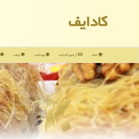
كادایف
خانه
آرشیو كادایف
بهداشت
تولید
آ