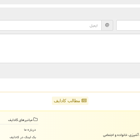
مطالب کادایف
میانبرهای كادایف
درباره ما
آشپزی، خانواده و اجتماعی
بک لینک در كادایف