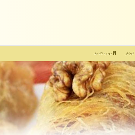
موزش
درباره كادایف