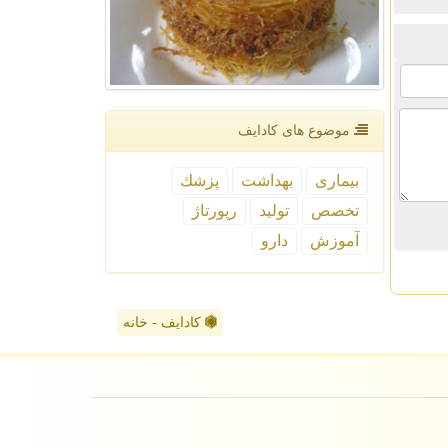
موضوع های كادایف
بیماری
بهداشت
پزشك
تخصص
تولید
رپورتاژ
آموزش
دارو
کادایف - خانه