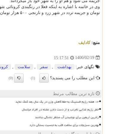
جریمه می شود و هم او را به شهر خود باز میگردانند.
وی در خاتمه با اشاره به اینکه فعلا در رنگبندی کرونائی 
تومان و جریمه تردد در شهر زرد و نارنجی ۵۰۰ هزار تومان است.
منبع:
كادایف
1400/02/19
15:17:51
تگهای خبر:
بهداشت
,
سفر
,
سلامت
,
كرونا
این مطلب را می پسندید؟
(0)
(1)
تازه ترین مطالب مرتبط
۱۲ هفته رژیم فستینگ به حفظ کاهش وزن در یک سال بعد کمک نماید
خطر رژیم غذایی نامرتب و از دست دادن عضله در افراد میانسال
زائرین اربعین برای نوشیدن آب منتظر تشنگی نباشند
بهترین سبزیجات برای سلامت قلب به جنسیت بستگی دارد