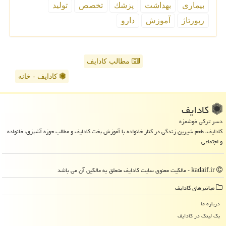
بیماری
بهداشت
پزشك
تخصص
تولید
رپورتاژ
آموزش
دارو
مطالب کادایف
کادایف - خانه
كادایف
دسر ترکی خوشمزه
کادایف، طعم شیرین زندگی در کنار خانواده با آموزش پخت کادایف و مطالب حوزه آشپزی، خانواده
و اجتماعی
kadaif.ir - مالکیت معنوی سایت كادایف متعلق به مالکین آن می باشد
میانبرهای كادایف
درباره ما
بک لینک در كادایف