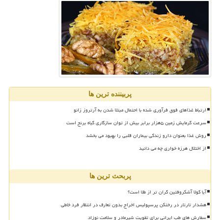
پربیننده ترین ها
ارتباط غذاهای فوق فرآوری شده با احتمال مبتلا شدن به آرتروز زانو
سرعت گرمایش زمین ۵هزار برابر بیش از توان سازگاری گیاه برنج است
روش غذا بعنوان دارو زندگی بیماران قلبی را بهبود می بخشد
از اختلال هرزه خواری چه می دانید
پربحث ترین ها
آیا کولا آشکروفتین گران تر از طلا است؟
هشدار تارتار در رختکن پرسپولیس اخراج بدون تعارف در انتظار فرد خاطی
سفارش های طب ایرانی برای تقویت شیرمادر و سلامت نوزاد