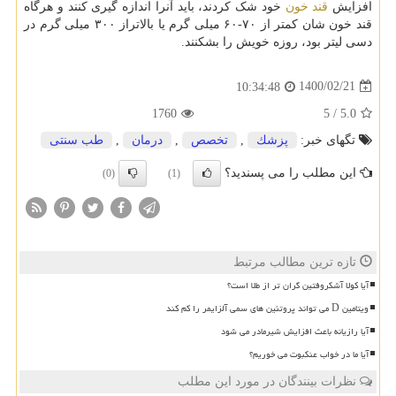
افزایش
قند خون
خود شک کردند، باید آنرا اندازه گیری کنند و هرگاه
قند خون شان کمتر از ۷۰-۶۰ میلی گرم یا بالاتراز ۳۰۰ میلی گرم در
دسی لیتر بود، روزه خویش را بشکنند.
1400/02/21
10:34:48
1760
5
/
5.0
تگهای خبر:
پزشك
,
تخصص
,
درمان
,
طب سنتی
این مطلب را می پسندید؟
(0)
(1)
تازه ترین مطالب مرتبط
آیا کولا آشکروفتین گران تر از طلا است؟
ویتامین D می تواند پروتئین های سمی آلزایمر را کم کند
آیا رازیانه باعث افزایش شیرمادر می شود
آیا ما در خواب عنکبوت می خوریم؟
نظرات بینندگان در مورد این مطلب