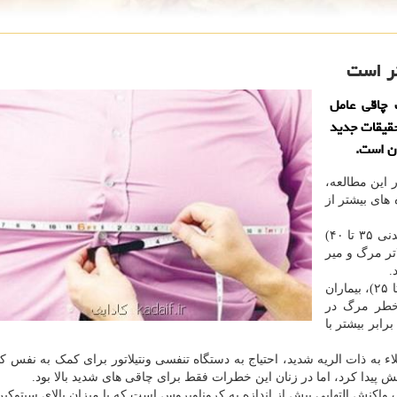
چاقی عامل
ت. اما تحقیقات جدید
ان است.
 این مطالعه،
های بیشتر از
محققان مشاهده نمودند هم چاقی متوسط (شاخص توده بدنی ۳۵ تا ۴۰)
الای ۴۰) با میزان بالاتر مرگ و میر
.
در مقایسه با بیماران با وزن سالم (شاخص توده بدنی ۱۸ تا ۲۵)، بیماران
شتر در معرض خطر مرگ در
رابر بیشتر با
ء به ذات الریه شدید، احتیاج به دستگاه تنفسی ونتیلاتور برای کمک به نفس ک
پیدا کرد، اما در زنان این خطرات فقط برای چاقی های شدید بالا بود.
 التهابی بیش از اندازه به کروناویروس است که با میزان بالای سیتوکین