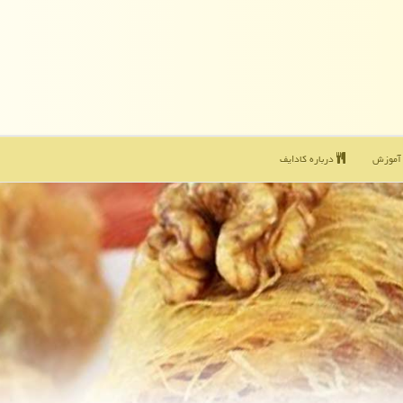
موزش
درباره كادایف