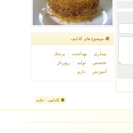
موضوع های كادایف
بیماری
بهداشت
پزشك
تخصص
تولید
رپورتاژ
آموزش
دارو
کادایف - خانه