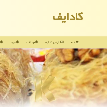
كادایف
خانه
آرشیو كادایف
بهداشت
تولید
آ