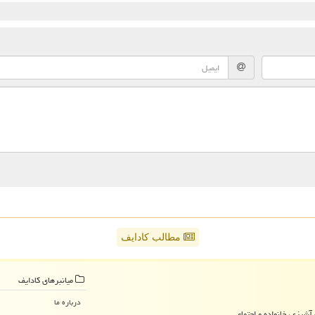
مطالب کادایف
میانبرهای كادایف
درباره ما
آشپزی، خانواده و اجتماعی