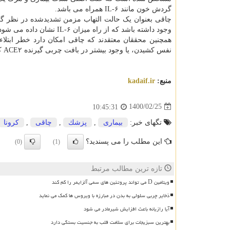
گردش خون مانند IL-۶ همراه می باشد.
چاقی بعنوان یک حالت التهاب مزمن تشدیدشده در نظر گرف
وجود داشته باشد که از راه میزان IL-۶ نشان داده می شود.
همچنین محققان معتقدند که چاقی امکان دارد خطر ابتلا
نفس کشیدن، یا وجود بیشتر در بافت چربی گیرنده ACE۲ که اجازه می دهد کروناویروس به سلول ها وارد شود را افزایش دهد.
منبع:
kadaif.ir
1400/02/25
10:45:31
تگهای خبر:
بیماری
,
پزشك
,
چاقی
,
كرونا
این مطلب را می پسندید؟
(0)
(1)
تازه ترین مطالب مرتبط
ویتامین D می تواند پروتئین های سمی آلزایمر را کم کند
ذخایر چربی سلولی به بدن در مبارزه با ویروس ها کمک می نماید
آیا رازیانه باعث افزایش شیرمادر می شود
بهترین سبزیجات برای سلامت قلب به جنسیت بستگی دارد