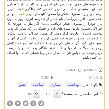
و یا قهوه های قوی، نوشیدنی های انرژی زا و کافئین دار خودداری
کنید. این نوشیدنی ها آب بدن تان را کم می کنند و الگوی خواب تان را
برهم می ریزند.
مصرف شکر را محدود کنید
سازمان
بهداشت
جهانی
اعلام نموده افراد بزرگسال باید کمتر از ۵ درصد انرژی روزانه مورد
نیاز خودرا از مصرف شکر دریافت نمایند. اگر نیاز به خوردن یک
خوراکی شیرین دارید، میوه های تازه و خشکی را که شکر افزودنی
نداشته باشد در اولویت قرار دهید. اگر هوس خوراکی یا دسر دیگری
را کرده اید، مطمئن شوید قند کمی دارند و یا مقدار کمی از آنها را
نوش جان کنید. گزینه های کم چرب را انتخاب کنید چونکه غذاهای
پرچرب اصولاً مقدار زیادی قند دارند. هنگام پخت
غذا
و یا درست
کردن نوشیدنی حواس تان به مقدار شکر و یا عسلی که به آنها اضافه
می کنید، باشد.
1400/02/27
22:06:15
1393
5
/
5.0
تگهای خبر:
بهداشت
,
بیماری
,
سلامت
,
شیر
این مطلب را می پسندید؟
(0)
(1)