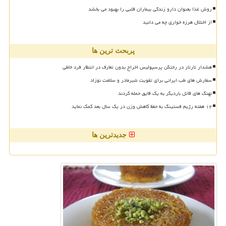
روش غذا بعنوان دارو زندگی بیماران قلبی را بهبود می بخشد
از اختلال هرزه خواری چه می دانید
پربحث ترین ها
هشدار تارتار در رختکن پرسپولیس اخراج بدون تعارف در انتظار فرد خاطی
سفارش های طب ایرانی برای تقویت شیرمادر و سلامت نوزاد
نهنگ های قاتل باردیگر به یک قایق حمله کردند
۱۲ هفته رژیم فستینگ به حفظ کاهش وزن در یک سال بعد کمک نماید
جدیدترین ها