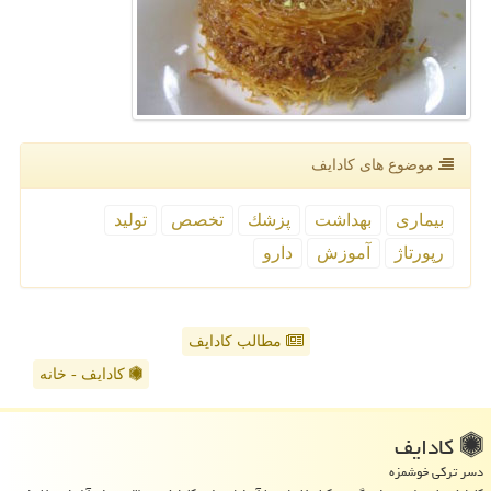
موضوع های كادایف
بیماری
بهداشت
پزشك
تخصص
تولید
رپورتاژ
آموزش
دارو
مطالب کادایف
کادایف - خانه
كادایف
دسر ترکی خوشمزه