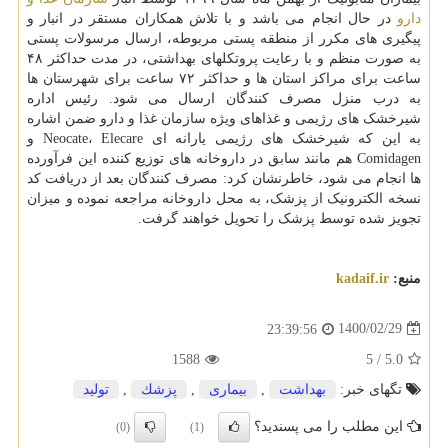
دارو
در حال انجام می باشد و با تلاش همکاران مستقر در انبار و
پیگیری های مکرر از منطقه پستی مربوطه، ارسال مرسولات پستی
به صورت منظم و با رعایت پروتکلهای بهداشتی، در مدت حداکثر ۴۸
ساعت برای مراکز استان ها و حداکثر ۷۲ ساعت برای شهرستان ها
به درب منزل مصرف کنندگان ارسال می شود. رئیس اداره
شیرخشک های رژیمی و غذاهای ویژه سازمان غذا و دارو ضمن اشاره
به این که شیرخشک های رژیمی یارانه ای Neocate، Elecare و
Comidagen هم مانند سابق در داروخانه های توزیع کننده این فرآورده
ها انجام می شود، خاطرنشان کرد: مصرف کنندگان بعد از دریافت کد
نسخه الکترونیک از پزشک، به محل داروخانه مراجعه نموده و میزان
تجویز شده توسط پزشک را تحویل خواهند گرفت.
منبع:
kadaif.ir
1400/02/29
23:39:56
1588
5
/
5.0
تگهای خبر:
بهداشت
,
بیماری
,
پزشك
,
تولید
این مطلب را می پسندید؟
(0)
(1)