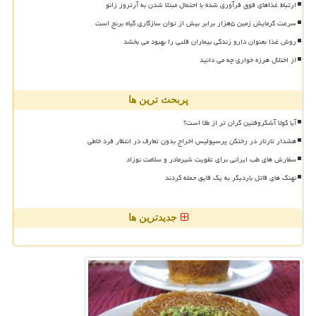
ارتباط غذاهای فوق فرآوری شده با احتمال مبتلا شدن به آرتروز زانو
سرعت گرمایش زمین ۵هزار برابر بیش از توان سازگاری گیاه برنج است
روش غذا بعنوان دارو زندگی بیماران قلبی را بهبود می بخشد
از اختلال هرزه خواری چه می دانید
پربحث ترین ها
آیا کولا آشکروفتین گران تر از طلا است؟
هشدار تارتار در رختکن پرسپولیس اخراج بدون تعارف در انتظار فرد خاطی
سفارش های طب ایرانی برای تقویت شیرمادر و سلامت نوزاد
نهنگ های قاتل باردیگر به یک قایق حمله کردند
جدیدترین ها