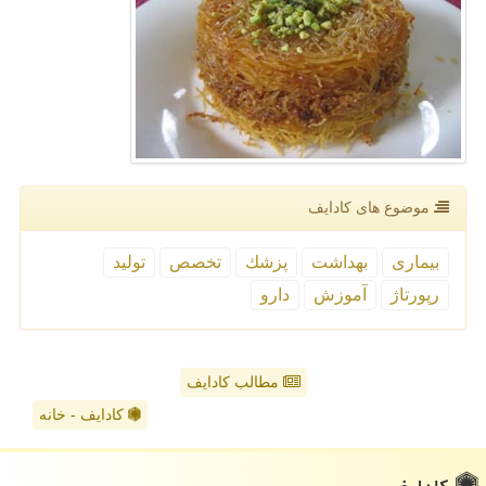
موضوع های كادایف
بیماری
بهداشت
پزشك
تخصص
تولید
رپورتاژ
آموزش
دارو
مطالب کادایف
کادایف - خانه