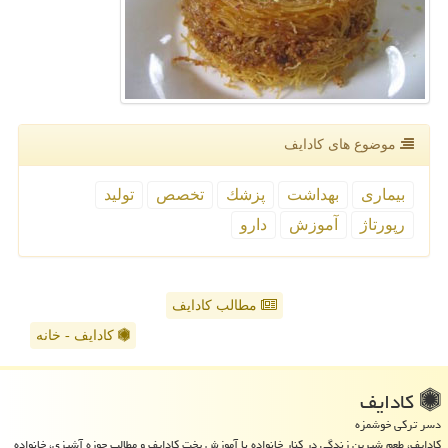
موضوع های كادایف
بیماری
بهداشت
پزشك
تخصص
تولید
رپورتاژ
آموزش
دارو
مطالب کادایف
کادایف - خانه
كادایف
دسر ترکی خوشمزه
کادایف، طعم شیرین زندگی در کنار خانواده با آموزش پخت کادایف و مطالب حوزه آشپزی، خانواده