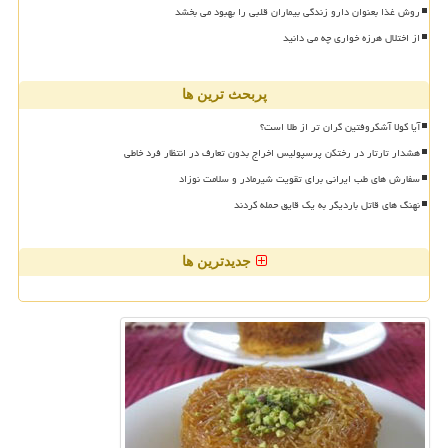
روش غذا بعنوان دارو زندگی بیماران قلبی را بهبود می بخشد
از اختلال هرزه خواری چه می دانید
پربحث ترین ها
آیا کولا آشکروفتین گران تر از طلا است؟
هشدار تارتار در رختکن پرسپولیس اخراج بدون تعارف در انتظار فرد خاطی
سفارش های طب ایرانی برای تقویت شیرمادر و سلامت نوزاد
نهنگ های قاتل باردیگر به یک قایق حمله کردند
جدیدترین ها