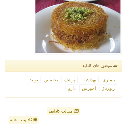
موضوع های كادایف
بیماری
بهداشت
پزشك
تخصص
تولید
رپورتاژ
آموزش
دارو
مطالب کادایف
کادایف - خانه