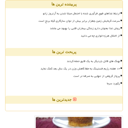
پربیننده ترین ها
ارتباط غذاهای فوق فرآوری شده با احتمال مبتلا شدن به آرتروز زانو
سرعت گرمایش زمین ۵هزار برابر بیش از توان سازگاری گیاه برنج است
روش غذا بعنوان دارو زندگی بیماران قلبی را بهبود می بخشد
از اختلال هرزه خواری چه می دانید
پربحث ترین ها
نهنگ های قاتل باردیگر به یک قایق حمله کردند
۱۲ هفته رژیم فستینگ به حفظ کاهش وزن در یک سال بعد کمک نماید
پرواز گروهی از تنهایی به صرفه تر است
رکورد سرما
جدیدترین ها