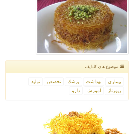
موضوع های كادایف
بیماری
بهداشت
پزشك
تخصص
تولید
رپورتاژ
آموزش
دارو