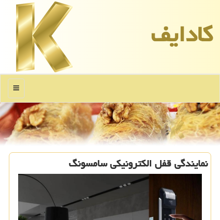
كادایف
منو
نمایندگی قفل الكترونیكی سامسونگ