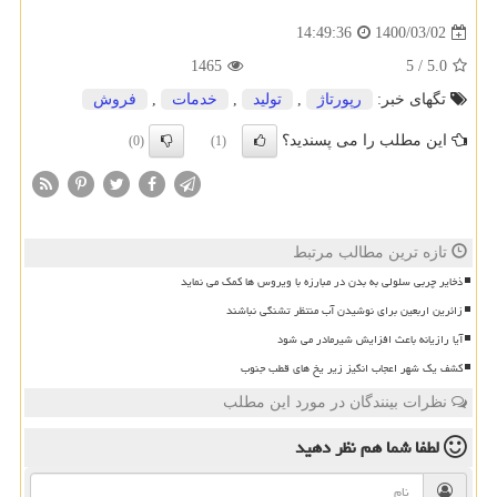
1400/03/02
14:49:36
1465
5
/
5.0
تگهای خبر:
رپورتاژ
,
تولید
,
خدمات
,
فروش
این مطلب را می پسندید؟
(0)
(1)
تازه ترین مطالب مرتبط
ذخایر چربی سلولی به بدن در مبارزه با ویروس ها کمک می نماید
زائرین اربعین برای نوشیدن آب منتظر تشنگی نباشند
آیا رازیانه باعث افزایش شیرمادر می شود
کشف یک شهر اعجاب انگیز زیر یخ های قطب جنوب
نظرات بینندگان در مورد این مطلب
لطفا شما هم
نظر دهید