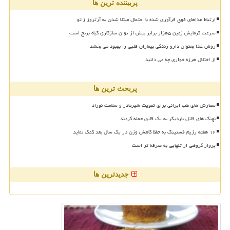
پربیننده ترین ها
ارتباط غذاهای فوق فرآوری شده با احتمال مبتلا شدن به آرتروز زانو
سرعت گرمایش زمین ۵هزار برابر بیش از توان سازگاری گیاه برنج است
روش غذا بعنوان دارو زندگی بیماران قلبی را بهبود می بخشد
از اختلال هرزه خواری چه می دانید
پربحث ترین ها
سفارش های طب ایرانی برای تقویت شیرمادر و سلامت نوزاد
نهنگ های قاتل باردیگر به یک قایق حمله کردند
۱۲ هفته رژیم فستینگ به حفظ کاهش وزن در یک سال بعد کمک نماید
پرواز گروهی از تنهایی به صرفه تر است
جدیدترین ها