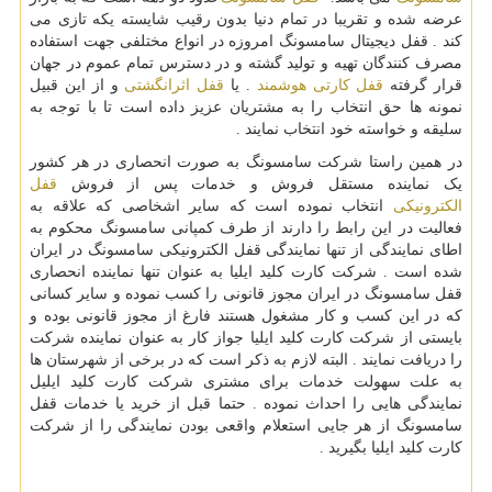
عرضه شده و تقریبا در تمام دنیا بدون رقیب شایسته یکه تازی می
کند . قفل دیجیتال سامسونگ امروزه در انواع مختلفی جهت استفاده
مصرف کنندگان تهیه و تولید گشته و در دسترس تمام عموم در جهان
قرار گرفته
قفل کارتی هوشمند
.
یا
قفل اثرانگشتی
و از این قبیل
نمونه ها حق انتخاب را به مشتریان عزیز داده است تا با توجه به
سلیقه و خواسته خود انتخاب نمایند .
در همین راستا شرکت سامسونگ به صورت انحصاری در هر کشور
یک نماینده مستقل فروش و خدمات پس از فروش
قفل
الکترونیکی
انتخاب نموده است که سایر اشخاصی که علاقه به
فعالیت در این رابط را دارند از طرف کمپانی سامسونگ محکوم به
اطای نمایندگی از تنها نمایندگی قفل الکترونیکی سامسونگ در ایران
شده است . شرکت کارت کلید ایلیا به عنوان تنها نماینده انحصاری
قفل سامسونگ در ایران مجوز قانونی را کسب نموده و سایر کسانی
که در این کسب و کار مشغول هستند فارغ از مجوز قانونی بوده و
بایستی از شرکت کارت کلید ایلیا جواز کار به عنوان نماینده شرکت
را دریافت نمایند . البته لازم به ذکر است که در برخی از شهرستان ها
به علت سهولت خدمات برای مشتری شرکت کارت کلید ایلیل
نمایندگی هایی را احداث نموده . حتما قبل از خرید یا خدمات قفل
سامسونگ از هر جایی استعلام واقعی بودن نمایندگی را از شرکت
کارت کلید ایلیا بگیرید .