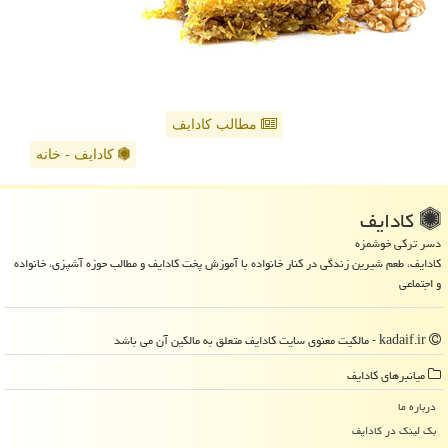
مطالب کادایف
کادایف - خانه
كادایف
دسر ترکی خوشمزه
کادایف، طعم شیرین زندگی در کنار خانواده با آموزش پخت کادایف و مطالب حوزه آشپزی، خانواده
و اجتماعی
kadaif.ir - مالکیت معنوی سایت كادایف متعلق به مالکین آن می باشد
میانبرهای كادایف
درباره ما
بک لینک در كادایف