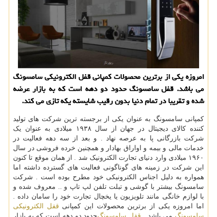
امروزه یكی از برترین محصولات كمپانی قفل الكترونیكی سامسونگ
می باشد. قفل سامسونگ حدود دو دهه است كه به بازار عرضه
شده و تقریبا در تمام دنیا بدون رقیب شایسته یكه تازی می كند.
کمپانی سامسونگ به عنوان یکی از برجسته ترین شرکت های تولید
کننده کالای دیجیتال در جهان از سال ۱۹۳۸ میلادی به عنوان یک
شرکت بازرگانی پا به عرصه نهاد . و بعد از سه دهه فعالیت در
خدمات مالی و بیمه و اواراق بهادار و همچنین خرده فروشی در سال
۱۹۶۰ میلادی وارد دنیای تجارت الکترونیک شد . از همان موقع تا کنون
این شرکت در زمینه های گوناگونی فعالیت های گسترده داشته اما
همواره به دلیل اجناس الکترونیکی خود مطرح بوده است . شرکت
سامسونگ بیشتر با گوشی و تبلت تلفن لپ تاپ و .. معروف شده و
با لوازم خانگی مانند تلویزیون یا یخچال تجارت خود را سامان داده .
اما امروزه یکی از برترین محصولات این کمپانی
قفل الکترونیکی
سامسونگ
می باشد.
قفل سامسونگ
حدود دو دهه است که به بازار