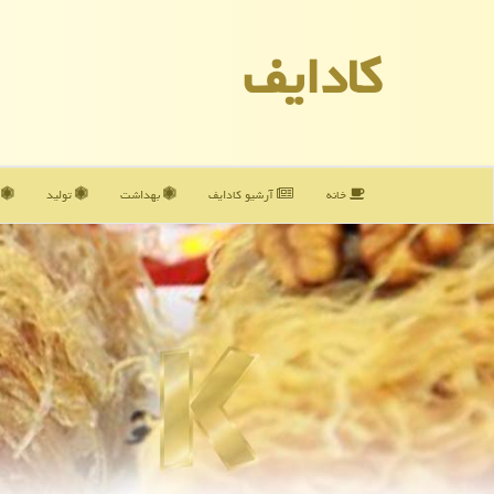
كادایف
خانه
آرشیو كادایف
بهداشت
تولید
آ