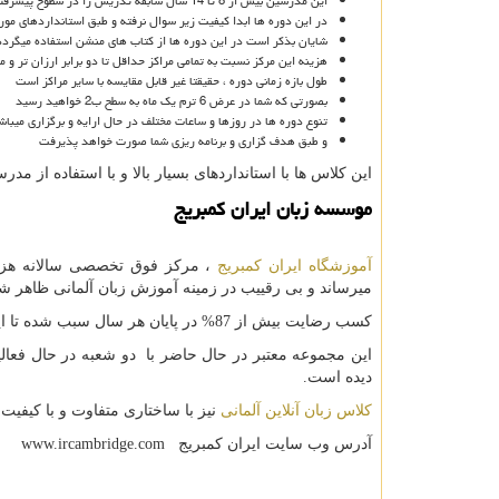
این مدرسین بیش از 8 تا 14 سال سابقه تدریس را در سطوح پیشرفته را دارا هستند
در این دوره ها ابدا کیفیت زیر سوال نرفته و طبق استانداردهای مور
شایان بذکر است در این دوره ها از کتاب های منشن استفاده میگردد
هزینه این مرکز نسبت به تمامی مراکز حداقل تا دو برابر ارزان تر و 
طول بازه زمانی دوره ، حقیقتا غیر قابل مقایسه با سایر مراکز است
بصورتی که شما در عرض 6 ترم یک ماه به سطح ب2 خواهید رسید
تنوع دوره ها در روزها و ساعات مختلف در حال ارایه و برگزاری میباش
و طبق هدف گزاری و برنامه ریزی شما صورت خواهد پذیرفت
این کلاس ها با استانداردهای بسیار بالا و با استفاده از مد
موسسه زبان ایران کمبریج
آموزشگاه ایران کمبریج
، مرکز فوق تخصصی سالانه هزار
میرساند و بی رقییب در زمینه آموزش زبان آلمانی ظاهر 
کسب رضایت بیش از 87% در پایان هر سال سبب شده تا این مرکز بعنوان بهترین موسسه زبان آلمانی در تهران معرفی شده است.
دیده است.
کلاس زبان آنلاین آلمانی
نیز با ساختاری متفاوت و با کیفیت
آدرس وب سایت ایران کمبریج
www.ircambridge.com