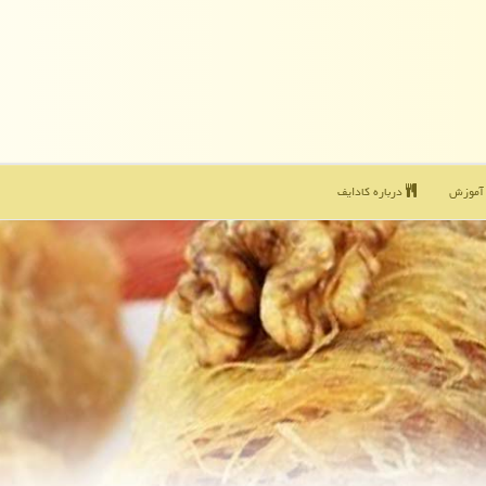
موزش
درباره كادایف