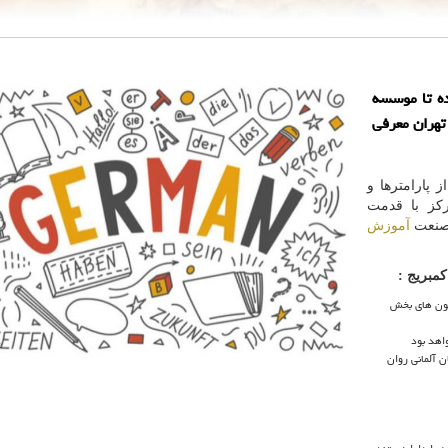
بب شده تا موسسه
تهران معرفی
 پارامترها و
کز با قدمت
آموزش
کمبریج :
ون های بخش
اهد بود
ن آلمانی روان