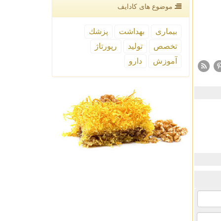
موضوع های كادایف
بیماری
بهداشت
پزشك
تخصص
تولید
رپورتاژ
آموزش
دارو