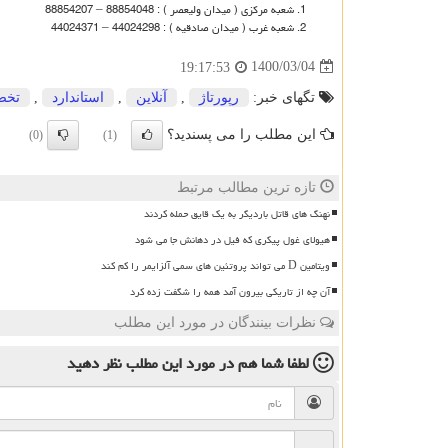
شعبه مرکزی ( میدان ولیعصر ) : 88854048 – 88854207
شعبه غرب ( میدان صادقیه ) : 44024298 – 44024371
1400/03/04
19:17:53
تگهای خبر:
رپورتاژ
,
آنلاین
,
استاندارد
,
تخ
این مطلب را می پسندید؟
(0)
(1)
تازه ترین مطالب مرتبط
نهنگ های قاتل باردیگر به یک قایق حمله کردند
هیولای غول پیکری که فیل در دهانش جا می شود
ویتامین D می تواند پروتئین های سمی آلزایمر را کم کند
آن چه از تاریکی بیرون آمد همه را شگفت زده کرد
نظرات بینندگان در مورد این مطلب
لطفا شما هم
در مورد این مطلب
نظر دهید