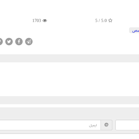
1703
5
/
5.0
صص