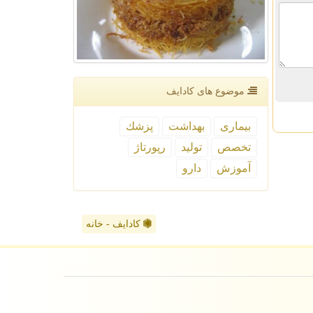
موضوع های كادایف
بیماری
بهداشت
پزشك
تخصص
تولید
رپورتاژ
آموزش
دارو
کادایف - خانه