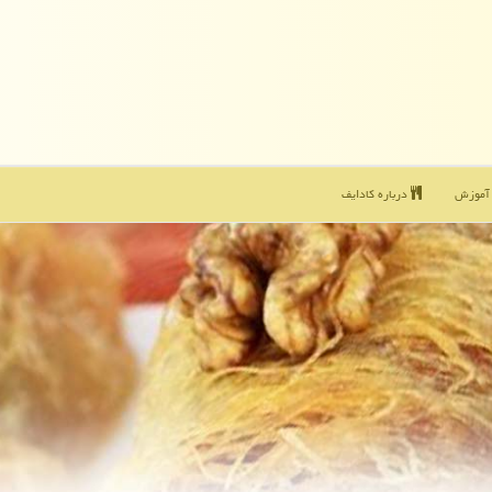
موزش
درباره كادایف