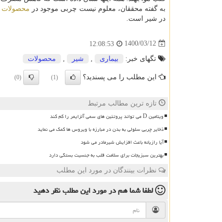
به گفته محققان، معلوم نیست چربی موجود در
محصولات
ل
در شیر است.
1400/03/12
12:08:53
تگهای خبر:
بیماری
,
شیر
,
محصولات
این مطلب را می پسندید؟
(0)
(1)
تازه ترین مطالب مرتبط
ویتامین D می تواند پروتئین های سمی آلزایمر را کم کند
ذخایر چربی سلولی به بدن در مبارزه با ویروس ها کمک می نماید
آیا رازیانه باعث افزایش شیرمادر می شود
بهترین سبزیجات برای سلامت قلب به جنسیت بستگی دارد
نظرات بینندگان در مورد این مطلب
لطفا شما هم
در مورد این مطلب
نظر دهید