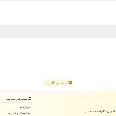
مطالب کادایف
میانبرهای كادایف
درباره ما
آشپزی، خانواده و اجتماعی
بک لینک در كادایف