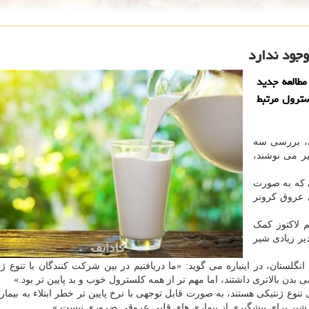
جود ندارد
نفر در یک مطالعه جدید
ترول مرتبط
ی، بررسی سه
یر می نوشند،
ی که به صورت
ض بیماری عروق کرونر
م لاکتوز کمک
یر زیادی شیر
گلستان، در اینباره می گوید: «ما دریافتیم در بین شرکت کنندگان با تنوع ژن
دن بالاتری داشتند، اما مهم تر از همه کلسترول خوب و بد پایین تر بود.»
تنوع ژنتیکی هستند، به صورت قابل توجهی با نرخ پایین تر خطر ابتلاء به بیمار
شیر برای پیشگیری از بیماری های قلبی عروقی ضروری نیست.»