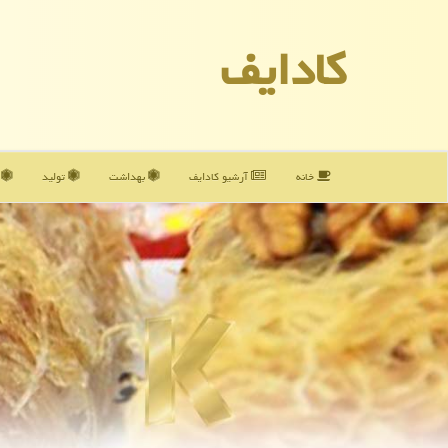
كادایف
خانه
آرشیو كادایف
بهداشت
تولید
آ