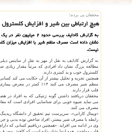
محققان پی بردند؛
هیچ ارتباطی بین شیر و افزایش كلسترول و
به گزارش کادایف بررسی حدود ۲ میلیون 
نشان داده است مصرف منظم شیر با افزایش میزان کلس
نیست.
به گزارش کادایف به نقل از مهر به نقل از ساینس دیل
مطالعه بزرگ نشان داد افرادی که مرتباً مقدار زیادی ش
کلسترول خوب و بد کمتری دارند.
همچنین تجزیه و تحلیل بیشتر از آن حکایت می کند کسان
منظم شیر مصرف می کنند ۱۴٪ کمتر در معر
قلب قرار دارند.
محققان دریافتند داشتن گونه ژنتیکی که به افراد در هض
می نماید شیوه خوبی برای شناسایی افرادی است که مقاد
مصرف می کنند.
«ویمال کارانی»، سرپرست تیم تحقیق از دانشگاه ریدینگ ان
رابطه با مصرف شیر بیشتر، افراد شاخص توده بدنی و چربی ب
وی در ادامه می افزاید: «همچنین دریافتیم کسانی که دارای 
قلب مواجهند. همه اینها نشان داده است که کاهش مصرف 