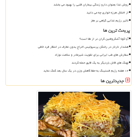
روش غذا بعنوان دارو زندگی بیماران قلبی را بهبود می بخشد
از اختلال هرزه خواری چه می دانید
تاثیر رژیم غذایی گیاهی بر مغز
پربحث ترین ها
آیا کولا آشکروفتین گران تر از طلا است؟
هشدار تارتار در رختکن پرسپولیس اخراج بدون تعارف در انتظار فرد خاطی
سفارش های طب ایرانی برای تقویت شیرمادر و سلامت نوزاد
نهنگ های قاتل باردیگر به یک قایق حمله کردند
۱۲ هفته رژیم فستینگ به حفظ کاهش وزن در یک سال بعد کمک نماید
جدیدترین ها