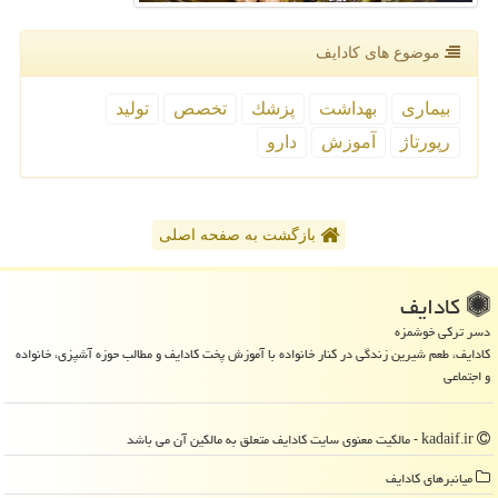
موضوع های كادایف
بیماری
بهداشت
پزشك
تخصص
تولید
رپورتاژ
آموزش
دارو
بازگشت به صفحه اصلی
كادایف
دسر ترکی خوشمزه
کادایف، طعم شیرین زندگی در کنار خانواده با آموزش پخت کادایف و مطالب حوزه آشپزی، خانواده
و اجتماعی
kadaif.ir - مالکیت معنوی سایت كادایف متعلق به مالکین آن می باشد
میانبرهای كادایف