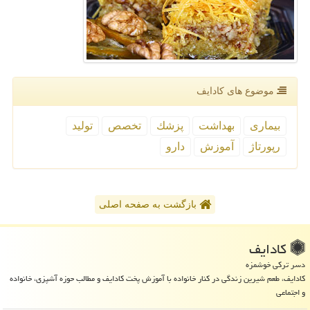
موضوع های كادایف
بیماری
بهداشت
پزشك
تخصص
تولید
رپورتاژ
آموزش
دارو
بازگشت به صفحه اصلی
كادایف
دسر ترکی خوشمزه
کادایف، طعم شیرین زندگی در کنار خانواده با آموزش پخت کادایف و مطالب حوزه آشپزی، خانواده
و اجتماعی