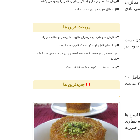
روش غذا بعنوان دارو زندگی بیماران قلبی را بهبود می بخشد
لرز، میالژی،
از اختلال هرزه خواری چه می دانید
تی بادی
پربحث ترین ها
سفارش های طب ایرانی برای تقویت شیرمادر و سلامت نوزاد
گیرد. در صورت مثبت بودن تست
نهنگ های قاتل باردیگر به یک قایق حمله کردند
 بیمار برای مدت هفت تا ۱۴ روز باید از نظر بروز علایم کووید-۱۹ پایش شود. در
۱۲ هفته رژیم فستینگ به حفظ کاهش وزن در یک سال بعد کمک
نماید
پرواز گروهی از تنهایی به صرفه تر است
افراد دارای عفونت فعال، تا زمان بهبودی کامل و اتمام دوران قرنطینه مجاز به تزریق واکسن نیستند. پس از اتمام دوران قرنطینه (حداقل ۱۰
روز) به شرط آنکه جهت درمان بیماری کووید، پلاسماتراپی نشده باشند و یا مونوکلونال آنتی بادی دریافت نکرده باشند و به مدت حداقل ۲۴ ساعت
جدیدترین ها
یمنی زایی واکسن ها
 به بیماری
م واکسن را در صورت