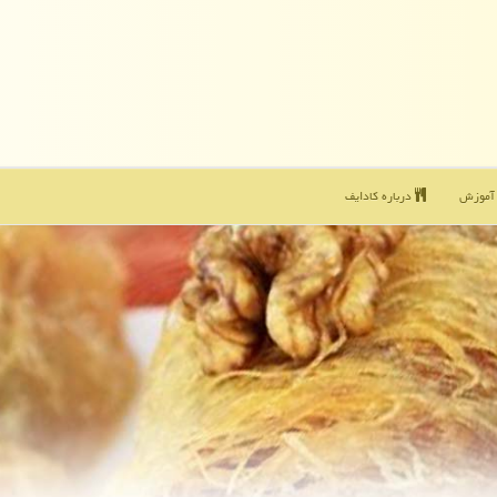
موزش
درباره كادایف