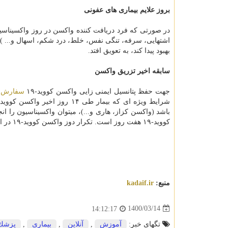
بروز علایم بیماری های عفونی
در صورتی که فرد دریافت کننده واکسن در روز واکسیناسیون 
اشتهایی، سرفه، تنگی نفس، خلط، درد شکم، اسهال و... ) 
بهبود پیدا کند، به تعویق افتد.
سابقه اخیر تزریق واکسن
جهت حفظ پتانسیل ایمنی زایی واکسن کووید-۱۹
سفارش
باشد (واکسن کزاز، هاری و...)، میتوان واکسیناسیون را ا
کووید-۱۹ هفت روز است. تکرار دوز واکسن کووید-۱۹ در این مواقع خاص سفارش نمی گردد.
منبع:
kadaif.ir
1400/03/14
14:12:17
تگهای خبر:
آموزش
,
آنلاین
,
بیماری
,
پزشك