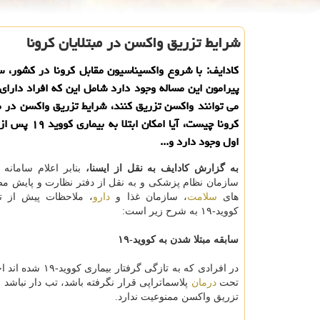
شرایط تزریق واكسن در مبتلایان كرونا
کادایف: با شروع واکسیناسیون مقابل کرونا در کشور، س
پیرامون این مساله وجود دارد شامل این که افراد دارای 
می توانند واکسن تزریق کنند، شرایط تزریق واکسن در مب
کرونا چیست، آیا امکان ا
اول وجود دارد و...
به گزارش کادایف به نقل از ایسنا،
بنابر اعلام سامانه
سازمان نظام پزشکی و به نقل از دفتر نظارت و پایش م
های
سلامت
، سازمان غذا و
دارو
، ملاحظات پیش از ت
کووید-۱۹ به شرح زیر است:
سابقه مبتلا شدن به کووید-۱۹
در افرادی که به
تحت
درمان
پلاسماتراپی قرار نگرفته باشد، تب دار نباشد و 
تزریق واکسن ممنوعیت ندارد.