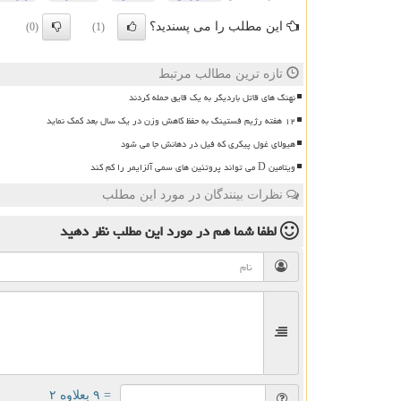
این مطلب را می پسندید؟
(0)
(1)
تازه ترین مطالب مرتبط
نهنگ های قاتل باردیگر به یک قایق حمله کردند
۱۲ هفته رژیم فستینگ به حفظ کاهش وزن در یک سال بعد کمک نماید
هیولای غول پیکری که فیل در دهانش جا می شود
ویتامین D می تواند پروتئین های سمی آلزایمر را کم کند
نظرات بینندگان در مورد این مطلب
لطفا شما هم
در مورد این مطلب
نظر دهید
= ۹ بعلاوه ۲