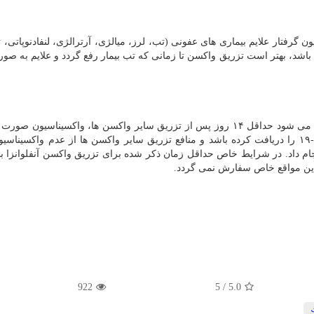
گرفتار علایم بیماری های عفونی (تب، لرز، میالژی، آرترالژی، لنفادنوپاتی، ت
باشد، بهتر است تزریق واکسن تا زمانی که تب بیمار رفع گردد و علایم به صو
می شود حداقل ۱۴ روز پس از تزریق سایر واکسن ها، واکسیناسیون صورت
شرایط ویژه ای که بیمار طی ۱۴ روز اخیر واکسن کووید-۱۹ را دریافت کرده باشد و منافع تزریق سایر واکسن ها از عدم واکسی
نجام داد. در شرایط خاص حداقل زمان ذکر شده برای تزریق واکسن آنفلوانزا ب
922
5
/
5.0