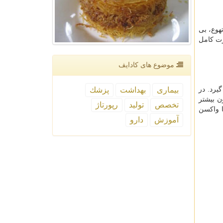
هوع، بی
رت کامل
موضوع های كادایف
بیماری
بهداشت
پزشك
 گیرد. در
ناسیون بیشتر
تخصص
تولید
رپورتاژ
ا واکسن
آموزش
دارو