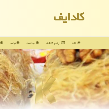
كادایف
خانه
آرشیو كادایف
بهداشت
تولید
آ