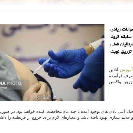
والات زیادی
سابقه کرونا
تلایان فعلی
بتلا به بیماری کووید ۱۹ پس از تزریق نوبت
آموزش
آنلاین
صرف فرآورده
زریق واکسن
 تازگی گرفتار بیماری کووید-۱۹ شده اند احیانا آنتی بادی های بوجود آمده تا چند ماه محافظت کننده خواهند بود. در ص
علایم بیماری بهبود یافته باشد و معیارهای لازم برای خروج از قرنطینه را داش