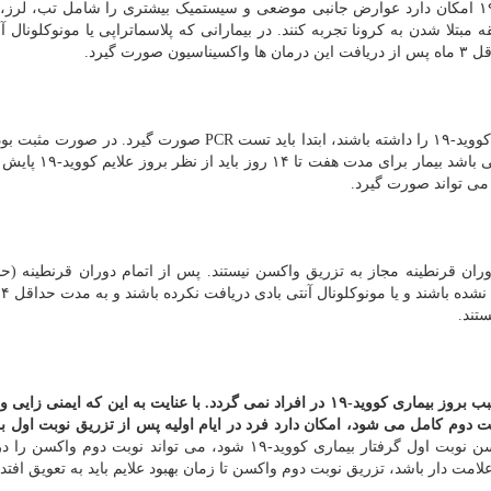
لازم به ذکر است که افراد با سابقه مبتلا شدن به کووید-۱۹ امکان دارد عوارض جانبی موضعی و سیستمیک بیشتری را شامل تب، 
لا شدن به کرونا تجربه کنند. در بیمارانی که پلاسماتراپی یا مونوکلونال آن
در افرادی که سابقه مواجهه پرخطر با فرد مبتلا به بیماری کووید-۱۹ را داشته باشند، ابتدا باید تست PCR صورت 
PCR نباید واکسن تزریق شود. در صورتیکه تست PCR منفی باشد
می تواند صورت گیرد.
تند.
لازم به ذکر است تزریق واکسن کووید-۱۹ به هیچ عنوان سبب بروز بیماری کووید-۱۹ در افراد نمی گردد. با عنایت به این که ا
نوبت اول آغاز و ۲ هفته پس از نوبت دوم کامل می شود، امکان دارد فرد در ایام اولیه پس از تزریق نوبت اول
در صورتیکه بیمار پس از تزریق واکسن نوبت اول گرفتار بیماری کووید-۱۹ شود، می تواند نوبت دو
لامت دار باشد، تزریق نوبت دوم واکسن تا زمان بهبود علایم باید به تعویق افتد.