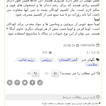
نقش مهمی در مغز دارند ضروری هستند. این غذاها همین طور دارای
کلسیم زیادی هستند که برای رشد دندان ها و استخوان های قوی و
سالم لازم است. نیاز کلسیم کودکان بسته به سن آنها متفاوت می
باشد، اما باید روزانه دو تا سه منبع غنی از کلسیم مصرف شود.
لوبیا
لوبیا منبع خوبی از پروتئین و ویتامین ها و مواد معدنی برای کودکان
است. لوبیا قرمز و لوبیا چیتی بیش از هر لوبیای دیگری حاوی اُمگا ۳
هستند. می توان از این نوع حبوبات در سالاد یا ساندویچ استفاده نمود.
1400/04/06
20:08:20
976
5
/
5.0
تگهای خبر:
آنتی اكسیدان
,
پروتئین
,
رژیم غذایی
,
سلامت
این مطلب را می پسندید؟
(0)
(1)
تازه ترین مطالب مرتبط
سفارش های طب ایرانی برای تقویت شیرمادر و سلامت نوزاد