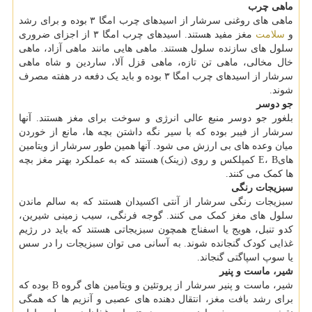
ماهی چرب
ماهی های روغنی سرشار از اسیدهای چرب امگا ۳ بوده و برای رشد
و
سلامت
مغز مفید هستند. اسیدهای چرب امگا ۳ از اجزای ضروری
سلول های سازنده سلول هستند. ماهی هایی مانند ماهی آزاد، ماهی
خال مخالی، ماهی تن تازه، ماهی قزل آلا، ساردین و شاه ماهی
سرشار از اسیدهای چرب امگا ۳ بوده و باید یک دفعه در هفته مصرف
شوند.
جو دوسر
بلغور جو دوسر منبع عالی انرژی و سوخت برای مغز هستند. آنها
سرشار از فیبر بوده که با سیر نگه داشتن بچه ها، مانع از خوردن
میان وعده های بی ارزش می شود. آنها همین طور سرشار از ویتامین
هایE، B کمپلکس و روی (زینک) هستند که به عملکرد بهتر مغز بچه
ها کمک می کنند.
سبزیجات رنگی
سبزیجات رنگی سرشار از آنتی اکسیدان هستند که به سالم ماندن
سلول های مغز کمک می کنند. گوجه فرنگی، سیب زمینی شیرین،
کدو تنبل، هویج یا اسفناج همچون سبزیجاتی هستند که باید در رژیم
غذایی کودک گنجانده شوند. به آسانی می توان سبزیجات را در سس
یا سوپ اسپاگتی گنجاند.
شیر، ماست و پنیر
شیر، ماست و پنیر سرشار از پروتئین و ویتامین های گروه B بوده که
برای رشد بافت مغز، انتقال دهنده های عصبی و آنزیم ها که همگی