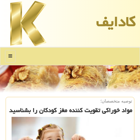
كادایف
منو
توصیه متخصصان؛
مواد خوراكی تقویت كننده مغز كودكان را بشناسید