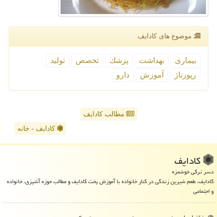
موضوع های كادایف
بیماری
بهداشت
پزشك
تخصص
تولید
رپورتاژ
آموزش
دارو
مطالب کادایف
کادایف - خانه
كادایف
دسر ترکی خوشمزه
کادایف، طعم شیرین زندگی در کنار خانواده با آموزش پخت کادایف و مطالب حوزه آشپزی، خانواده
و اجتماعی