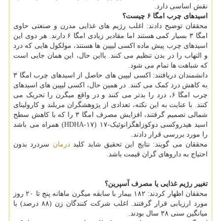
نقش اساسی دارد.
اسیدهای چرب امگا ۶ چیست؟
محققان توضیح دادند: اغلب رژیم های غذایی مدرن و صنعتی حاوی
امگا ۳ بسیار کمی هستند اما مقادیر زیادی امگا ۶ دارند. هر دوی این
اسیدهای چرب پیش ماده اکسی لیپین ها هستند، مولکول هایی که درد
و التهاب را در بدن تنظیم می کنند. بااین حال، این همان جایی است
که شباهت ها تمام می شود.
دانشمندان دریافتند: اکسی لیپین های حاصل از اسیدهای چرب امگا ۳
به کاهش درد کمک می کنند. در همین حال، اکسی لیپین های اسیدهای
چرب امگا ۶، درد را بدتر می کنند و در واقع میگرن را تحریک می
کنند. با عنایت به این نکته، تعدادی از پژوهشگران مریلند و کارولینای
شمالی تصمیم گرفتند، افزایش مصرف امگا ۳ را که با کاهش سطح
اسید هیدروکسی دوکوزاهگزانوئیک-۱۷ (۱۷-HDHA) همراه می باشد
را مورد بررسی قرار دادند.
محققان می گویند: نتایج این تحقیق شاید کلید
درمان
سردرد بدون
احتیاج به داروهای گران قیمت باشد.
تغییر رژیم غذایی یا مصرف آسپرین؟
محققان اظهار کردند: ۱۸۲ بیمار با سابقه میگرن ماهانه پنج تا ۲۰ روز
مورد ارزیابی قرار گرفتند. اغلب شرکت کنندگان زن (۸۸ درصد) با
میانگین سنی ۳۸ سال بودند.