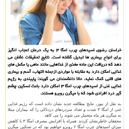
خراسان رضوی اسیدهای چرب امگا ۳ به یک درمان اعجاب انگیز
برای انواع بیماری ها تبدیل گشته است. نتایج تحقیقات نشان می
دهد که دریافت این ماده مغذی از غذاهایی مانند ماهی یا مکمل های
غذایی امکان دارد به مقابله با مواردی ازجمله التهاب، آسم و بیماری
های قلبی کمک نماید. حالا دانشمندان می گویند: پایبندی به رژیم
غذایی غنی از اسیدهای چرب امگا ۳ امکان دارد باعث تسکین چشم
گیر درد افرادی شود که با میگرن روبرو هستند.
به نقل از نیوز، نتایج مطالعه جدید نشان داده است که رژیم غذایی
غنی از امگا ۳ شدت و تعداد سردردهای دردناکی را که بیماران مبتلا
به میگرن هر ماه متحمل می شوند را می کاهد.
محققان خاطرنشان کردند: همراه با افزایش مصرف امگا ۳ با کاهش
میزان اسیدهای چرب امگا ۶ روبرو خواهیم بود که در تسکین میگرن