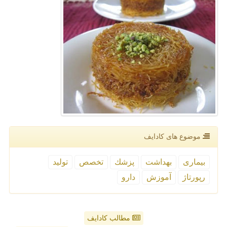
موضوع های كادایف
بیماری
بهداشت
پزشك
تخصص
تولید
رپورتاژ
آموزش
دارو
مطالب کادایف