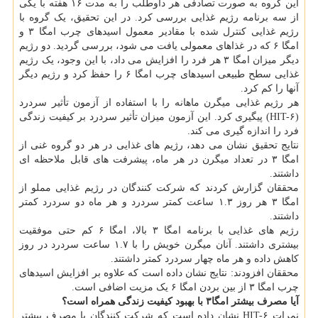
این گروه به صورت تصادفی هر داوطلب را به مدت ۱۶ هفته با یکی
از سه برنامه رژیم غذایی بررسی کرد. در این تحقیق، یک گروه با
رژیم غذایی کنترل شده با مقادیر معمول اسیدهای چرب امگا ۳ و
امگا ۶ که در غذاهای معمولی یافت می شود، بررسی گردید. دو رژیم
دیگر میزان امگا ۳ هر فرد را افزایش می داد، با این وجود، یک رژیم
غذایی سطح طبیعی اسیدهای چرب امگا ۶ را حفظ کرد و رژیم دیگر
آنها را کم کرد.
هر رژیم غذایی میگرن ماهانه را با استفاده از آزمون تأثیر سردرد
(HIT-۶) پیگیری کرد. این آزمون میزان تأثیر سردرد بر کیفیت زندگی
فرد را اندازه گیری می کند.
نتایج تحقیق نشان می دهد، رژیم های غذایی در هر دو گروه غنی از
امگا ۳ در تعداد میگرن در هر ماه، پیشرفت های قابل ملاحظه ای
داشتند.
محققان گزارش کردند که شرکت کنندگان در رژیم غذایی مملو از
امگا ۳ هر روز ۱.۳ ساعت کمتر سردرد و هر ماه دو سردرد کمتر
داشتند.
رژیم های غذایی با برنامه امگا ۳ بالا، امگا ۶ کم حتی موفقیت
بیشتری داشتند. آنان میگرن خویش را با ۱.۷ ساعت سردرد در روز
کاهش داده و هر ماه چهار سردرد کمتر داشتند.
محققان افزودند: نتایج نشان داده است که علاوه بر افزایش اسیدهای
چرب امگا ۳ از بین بردن امگا ۶ یک مزیت اضافی است.
آیا مصرف بیشتر امگا۳ با بهبود کیفیت زندگی همراه است؟
نمرات HIT-۶ نشان داده است که شرکت کنندگان با مصرف بیشتر