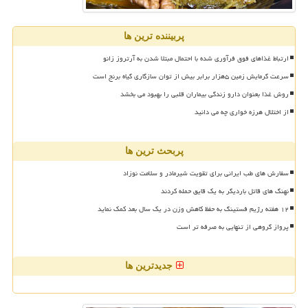
پربیننده ترین ها
ارتباط غذاهای فوق فرآوری شده با احتمال مبتلا شدن به آرتروز زانو
سرعت گرمایش زمین ۵هزار برابر بیش از توان سازگاری گیاه برنج است
روش غذا بعنوان دارو زندگی بیماران قلبی را بهبود می بخشد
از اختلال هرزه خواری چه می دانید
پربحث ترین ها
سفارش های طب ایرانی برای تقویت شیرمادر و سلامت نوزاد
نهنگ های قاتل باردیگر به یک قایق حمله کردند
۱۲ هفته رژیم فستینگ به حفظ کاهش وزن در یک سال بعد کمک نماید
پرواز گروهی از تنهایی به صرفه تر است
جدیدترین ها