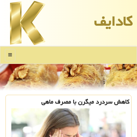
كادایف
منو
كاهش سردرد میگرن با مصرف ماهی