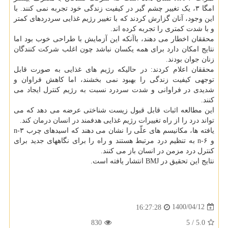
امگا ۳، یک تغییر چشم گیر در کیفیت زندگی خود تجربه نمی کنند. با
این وجود، آنان گزارش کردند که با تغییر رژیم غذایی سردردهای کمتر
و با شدت کمتری را تجربه کرده اند.
محققان اخطار می دهند، باآنکه این آزمایش با طراحی خوب بود اما
نتایج امکان دارد برای همه یکسان نباشد چون اغلب شرکت کنندگان
زنان جوان بودند.
محققان اعلام کردند: در حالیکه رژیم های غذایی به صورت قابل
توجهی کیفیت زندگی را بهبود نمی بخشند، اما کاهش فراوان و
شدیدی در فراوانی و شدت سردرد نسبت به رژیم کنترل ایجاد می
کنند.
این مطالعه اثبات قابل قبول زیست شناختی عرضه می دهد که می
تواند درد را از راه تغییرات رژیم غذایی هدفمند در انسان درمان کند.
یافته ها، مکانیسم های علّی را نشان می دهند که اسیدهای چرب n-۳
و n-۶ به تنظیم درد مرتبط هستند و راه را برای نگاههای جدید برای
کنترل درد مزمن در انسان باز می کنند.
نتایج این تحقیق در BMJ انتشار یافته است.
1400/04/12
16:27:28
830
5
/
5.0