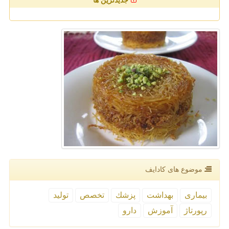
جدیدترین ها
موضوع های كادایف
بیماری
بهداشت
پزشك
تخصص
تولید
رپورتاژ
آموزش
دارو