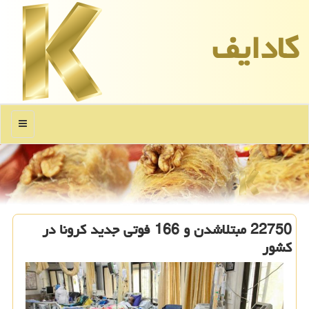
كادایف
منو
22750 مبتلاشدن و 166 فوتی جدید كرونا در
كشور