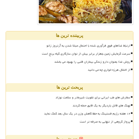
پربیننده ترین ها
ارتباط غذاهای فوق فرآوری شده با احتمال مبتلا شدن به آرتروز زانو
سرعت گرمایش زمین ۵هزار برابر بیش از توان سازگاری گیاه برنج است
روش غذا بعنوان دارو زندگی بیماران قلبی را بهبود می بخشد
از اختلال هرزه خواری چه می دانید
پربحث ترین ها
سفارش های طب ایرانی برای تقویت شیرمادر و سلامت نوزاد
نهنگ های قاتل باردیگر به یک قایق حمله کردند
۱۲ هفته رژیم فستینگ به حفظ کاهش وزن در یک سال بعد کمک نماید
پرواز گروهی از تنهایی به صرفه تر است