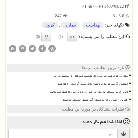
1400/04/22
21:56:08
847
5
/
5.0
تگهای خبر:
بهداشت
,
بیماری
,
كرونا
این مطلب را می پسندید؟
(0)
(1)
تازه ترین مطالب مرتبط
سفارش های طب ایرانی برای تقویت شیرمادر و سلامت نوزاد
ویتامین D می تواند پروتئین های سمی آلزایمر را کم کند
ذخایر چربی سلولی به بدن در مبارزه با ویروس ها کمک می نماید
زائرین اربعین برای نوشیدن آب منتظر تشنگی نباشند
نظرات بینندگان در مورد این مطلب
لطفا شما هم
نظر دهید