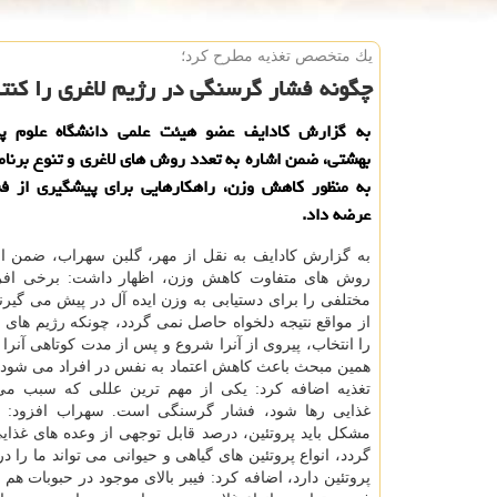
یك متخصص تغذیه مطرح كرد؛
چگونه فشار گرسنگی در رژیم لاغری را کنتر
به گزارش کادایف عضو هیئت علمی دانشگاه علوم پ
بهشتی، ضمن اشاره به تعدد روش های لاغری و تنوع برنام
به منظور کاهش وزن، راهکارهایی برای پیشگیری از ف
عرضه داد.
به گزارش کادایف به نقل از مهر، گلبن سهراب، ضمن اش
روش های متفاوت کاهش وزن، اظهار داشت: برخی افر
مختلفی را برای دستیابی به وزن ایده آل در پیش می گیرند
از مواقع نتیجه دلخواه حاصل نمی گردد، چونکه رژیم های 
را انتخاب، پیروی از آنرا شروع و پس از مدت کوتاهی آنرا 
همین مبحث باعث کاهش اعتماد به نفس در افراد می شود
تغذیه اضافه کرد: یکی از مهم ترین عللی که سبب می
غذایی رها شود، فشار گرسنگی است. سهراب افزود: ب
مشکل باید پروتئین، درصد قابل توجهی از وعده های غذایی
گردد، انواع پروتئین های گیاهی و حیوانی می تواند ما را 
پروتئین دارد، اضافه کرد: فیبر بالای موجود در حبوبات 