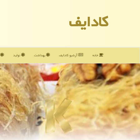
كادایف
خانه
آرشیو كادایف
بهداشت
تولید
آ