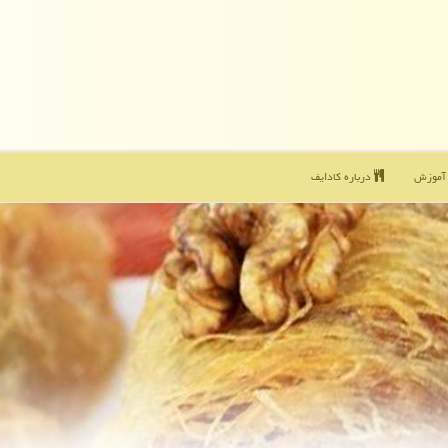
موزش
درباره كادایف