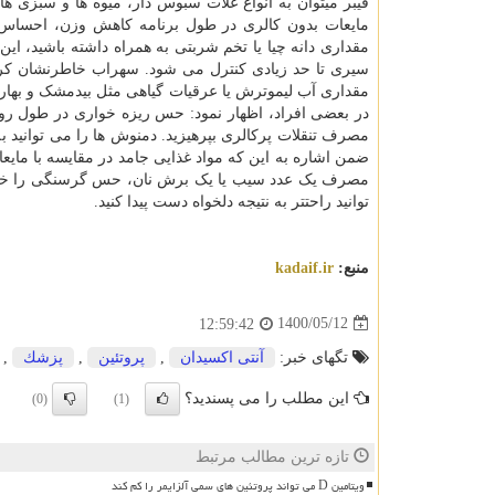
فیبر میتوان به انواع غلات سبوس دار، میوه ها و سبزی ها 
مایعات بدون کالری در طول برنامه کاهش وزن، احساس 
مقداری دانه چیا یا تخم شربتی به همراه داشته باشید، این
سیری تا حد زیادی کنترل می شود. سهراب خاطرنشان کرد: ب
مقداری آب لیموترش یا عرقیات گیاهی مثل بیدمشک و بهار
در بعضی افراد، اظهار نمود: حس ریزه خواری در طول روز 
مصرف تنقلات پرکالری بپرهیزید. دمنوش ها را می توانید 
ضمن اشاره به این که مواد غذایی جامد در مقایسه با مایع
مصرف یک عدد سیب یا یک برش نان، حس گرسنگی را خیلی ب
توانید راحتتر به نتیجه دلخواه دست پیدا کنید.
منبع:
kadaif.ir
1400/05/12
12:59:42
تگهای خبر:
آنتی اكسیدان
,
پروتئین
,
پزشك
,
این مطلب را می پسندید؟
(0)
(1)
تازه ترین مطالب مرتبط
ویتامین D می تواند پروتئین های سمی آلزایمر را کم کند