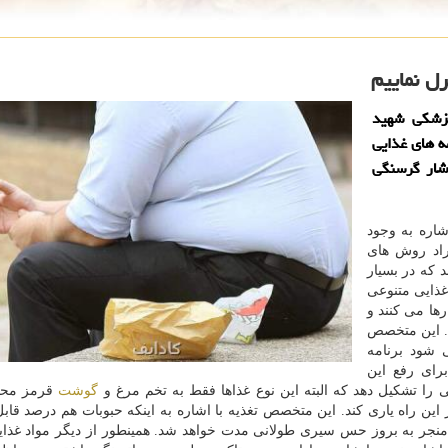
ل نماییم
زشکی شهید
ه های غذایی
شار گرسنگی
اره به وجود
اد روش های
 که در بسیار
غذایی متنوعی
رها می کنند و
. این متخصص
 شود برنامه
رای رفع این
 را تشکیل دهد که البته این نوع غذاها فقط به تخم مرغ و
گوشت
قرمز محد
در این راه یاری کند. این متخصص تغذیه با اشاره به اینکه حبوبات هم درصد قاب
هم منجر به بروز حس سیری طولانی مدت خواهد شد. همینطور از دیگر مواد غذا