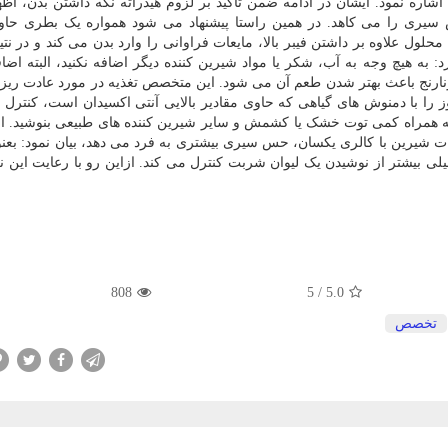
اشاره نمود. ایشان در ادامه ضمن تاکید بر لزوم هیدراته نگه داشتن بدن، اظها
سیری را می کاهد. در همین راستا پیشنهاد می شود همواره یک بطری حاو
 محلول علاوه بر داشتن فیبر بالا، مایعات فراوانی را وارد بدن می کند و در ن
ه هیچ وجه به آب، شکر یا مواد شیرین کننده دیگر اضافه نکنید، البته اضا
نارنج باعث بهتر شدن طعم آن می شود. این متخصص تغذیه در مورد عادت ریز
را با دمنوش های گیاهی که حاوی مقادیر بالایی آنتی اکسیدان است، کنترل کن
به همراه کمی توت خشک یا کشمش و سایر شیرین کننده های طبیعی بنوشید. او
ات شیرین با کالری یکسان، حس سیری بیشتری به فرد می دهد، بیان نمود: بعنو
یشتر از نوشیدن یک لیوان شربت کنترل می کند. ازاین رو با رعایت این 
808
5
/
5.0
تخصص