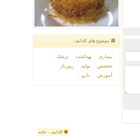
موضوع های كادایف
بیماری
بهداشت
پزشك
تخصص
تولید
رپورتاژ
آموزش
دارو
کادایف - خانه