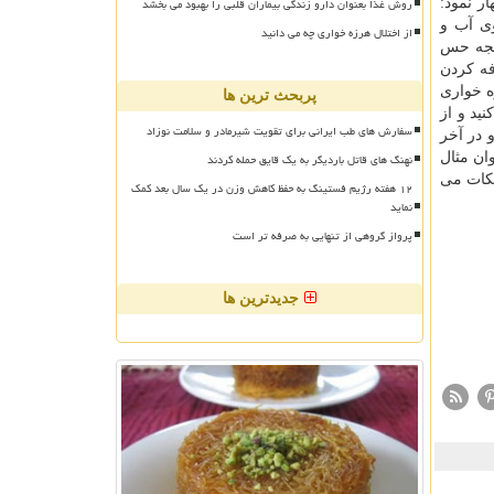
روش غذا بعنوان دارو زندگی بیماران قلبی را بهبود می بخشد
ر نمود:
ی آب و
از اختلال هرزه خواری چه می دانید
تیجه حس
فه کردن
ه خواری
پربحث ترین ها
ید و از
سفارش های طب ایرانی برای تقویت شیرمادر و سلامت نوزاد
 در آخر
نهنگ های قاتل باردیگر به یک قایق حمله کردند
ان مثال
نکات می
۱۲ هفته رژیم فستینگ به حفظ کاهش وزن در یک سال بعد کمک
نماید
پرواز گروهی از تنهایی به صرفه تر است
جدیدترین ها