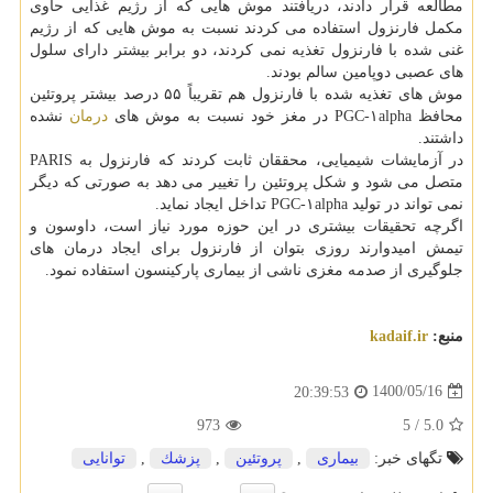
مطالعه قرار دادند، دریافتند موش هایی که از رژیم غذایی حاوی
مکمل فارنزول استفاده می کردند نسبت به موش هایی که از رژیم
غنی شده با فارنزول تغذیه نمی کردند، دو برابر بیشتر دارای سلول
های عصبی دوپامین سالم بودند.
موش های تغذیه شده با فارنزول هم تقریباً ۵۵ درصد بیشتر پروتئین
محافظ PGC-۱alpha در مغز خود نسبت به موش های
درمان
نشده
داشتند.
در آزمایشات شیمیایی، محققان ثابت کردند که فارنزول به PARIS
متصل می شود و شکل پروتئین را تغییر می دهد به صورتی که دیگر
نمی تواند در تولید PGC-۱alpha تداخل ایجاد نماید.
اگرچه تحقیقات بیشتری در این حوزه مورد نیاز است، داوسون و
تیمش امیدوارند روزی بتوان از فارنزول برای ایجاد درمان های
جلوگیری از صدمه مغزی ناشی از بیماری پارکینسون استفاده نمود.
منبع:
kadaif.ir
1400/05/16
20:39:53
973
5
/
5.0
تگهای خبر:
بیماری
,
پروتئین
,
پزشك
,
توانایی