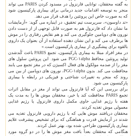
به گفته محققان، توانایی فارنزول در مسدود کردن PARIS می تواند
منجر به توسعه اقدامات جدید درمانی برای بیماری پارکینسون شود
که به صورت خاص این پروتئین را هدف قرار می دهد.
«تد داوسون»، سرپرست تیم تحقیق، در اینباره می گوید: «آزمایشات
ما نشان داد که فارنزول هم به صورت قابل توجهی از از دست دادن
نورون های دوپامین جلوگیری می کند و هم نقایص رفتاری را در موش
ها برطرف می کند و این نشان دهنده استفاده از آن بعنوان یک داروی
بالقوه برای پیشگیری از بیماری پارکینسون است.»
در مغز افراد مبتلا به بیماری پارکینسون، تجمع PARIS باعث کُندشدن
تولید پروتئین محافظ PGC-۱alpha می شود. این پروتئین سلول های
مغز را از صدمه مولکول های فعال اکسیژن که در مغز تجمع می یابند
محافظت می کند. بدون PGC-۱alpha، نورون های دوپامین از بین می
روند که منجر به تغییرات شناختی و فیزیکی در رابطه با بیماری
پارکینسون می شود.
برای بررسی این که آیا فارنزول می تواند از مغز در مقابل اثرات
تجمع PARIS محافظت کند یا خیر، محققان موش ها را به مدت یک
هفته با رژیم غذایی حاوی مکمل داروی فارنزول یا رژیم غذایی
معمولی موش تغذیه کردند.
محققان دریافتند موش هایی که با رژیم دارویی فارنزول تغذیه می
شدند در آزمایش قدرت و هماهنگی که برای تشخیص پیشرفت علایم
بیماری پارکینسون طراحی شده بود، بهتر عمل کردند.
هنگامی که محققان بعداً بافت مغز موش ها را در دو گروه مورد