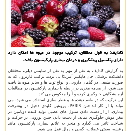
کادایف: به قول محققان، ترکیب موجود در میوه ها امکان دارد
دارای پتانسیل پیشگیری و درمان بیماری پارکینسون باشد.
به گزارش کادایف به نقل از مهر به نقل از ساینس دیلی، محققان
دانشکده پزشکی جان هاپکینز آمریکا پی بردند ترکیب فارنزول که به
صورت طبیعی در گیاهان دارویی و انواع توت ها و سایر میوه ها یافت
می شود، از صدمه مغزی در رابطه با بیماری پارکینسون در مطالعات
آزمایشگاهی جلوگیری کرده و آنرا معکوس می کند.
این ترکیب که در طعم دهنده ها و عطر سازی استفاده می شود، می
تواند با از کار انداختن PARIS، پروتئین کلیدی دخیل در پیشرفت
بیماری، از از دست دادن سلول های عصبی تولید کننده دوپامین در
مغز موش جلوگیری نماید. از دست دادن چنین نورونی بر حرکت و
شناخت تاثیر می گذارد و منجر به علایم بیماری پارکینسون مانند
رعشه، سفتی عضلات، گیجی و زوال عقل می شود.