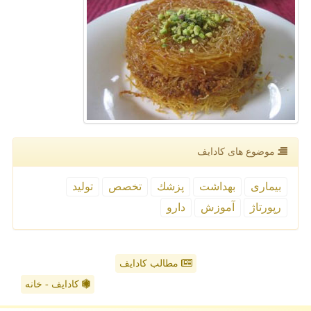
موضوع های كادایف
بیماری
بهداشت
پزشك
تخصص
تولید
رپورتاژ
آموزش
دارو
مطالب کادایف
کادایف - خانه