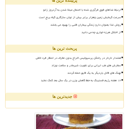
پربیننده ترین ها
ارتباط غذاهای فوق فرآوری شده با احتمال مبتلا شدن به آرتروز زانو
سرعت گرمایش زمین ۵هزار برابر بیش از توان سازگاری گیاه برنج است
روش غذا بعنوان دارو زندگی بیماران قلبی را بهبود می بخشد
از اختلال هرزه خواری چه می دانید
پربحث ترین ها
هشدار تارتار در رختکن پرسپولیس اخراج بدون تعارف در انتظار فرد خاطی
سفارش های طب ایرانی برای تقویت شیرمادر و سلامت نوزاد
نهنگ های قاتل باردیگر به یک قایق حمله کردند
۱۲ هفته رژیم فستینگ به حفظ کاهش وزن در یک سال بعد کمک نماید
جدیدترین ها