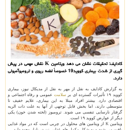
کادایف: تحقیقات نشان می دهد ویتامین K نقش مهمی در پیش
گیری از شدت بیماری کووید19 خصوصاً لطمه ریوی و ترومبوآمبولی
دارد.
به گزارش کادایف به نقل از مهر به نقل از مدیکال نیوز، بیماری
کووید ۱۹ تأثیرات گسترده ای بر
سلامت
عمومی و رفاه اجتماعی و
اقتصادی دارد. بیشتر افراد مبتلا به این بیماری، علایم خفیف تا
متوسطی دارند، اما بخش قابل توجهی از آنها به علت ذات الریه
گرفتار نارسایی تنفسی می شوند. ترومبوز (لخته شدن خون) یکی
دیگر از عوارض کووید ۱۹ است.
ویتامین K از ویتامین های محلول در چربی است که در مواد غذایی
یافت می شود و به شکل مکمل های غذایی نیز در بازار وجود دارد.