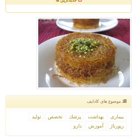
جدیدترین ها
موضوع های كادایف
بیماری
بهداشت
پزشك
تخصص
تولید
رپورتاژ
آموزش
دارو