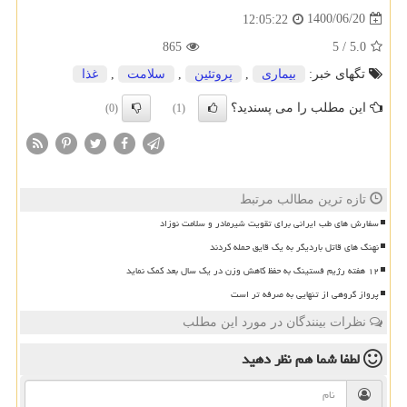
1400/06/20
12:05:22
865
5
/
5.0
تگهای خبر:
بیماری
,
پروتئین
,
سلامت
,
غذا
این مطلب را می پسندید؟
(0)
(1)
تازه ترین مطالب مرتبط
سفارش های طب ایرانی برای تقویت شیرمادر و سلامت نوزاد
نهنگ های قاتل باردیگر به یک قایق حمله کردند
۱۲ هفته رژیم فستینگ به حفظ کاهش وزن در یک سال بعد کمک نماید
پرواز گروهی از تنهایی به صرفه تر است
نظرات بینندگان در مورد این مطلب
لطفا شما هم
نظر دهید