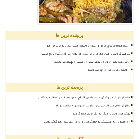
پربیننده ترین ها
ارتباط غذاهای فوق فرآوری شده با احتمال مبتلا شدن به آرتروز زانو
سرعت گرمایش زمین ۵هزار برابر بیش از توان سازگاری گیاه برنج است
روش غذا بعنوان دارو زندگی بیماران قلبی را بهبود می بخشد
از اختلال هرزه خواری چه می دانید
پربحث ترین ها
هشدار تارتار در رختکن پرسپولیس اخراج بدون تعارف در انتظار فرد خاطی
سفارش های طب ایرانی برای تقویت شیرمادر و سلامت نوزاد
نهنگ های قاتل باردیگر به یک قایق حمله کردند
۱۲ هفته رژیم فستینگ به حفظ کاهش وزن در یک سال بعد کمک نماید