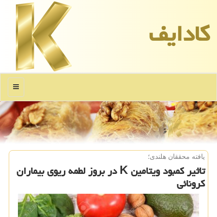
كادایف
منو
یافته محققان هلندی؛
تاثیر کمبود ویتامین K در بروز لطمه ریوی بیماران
کرونائی