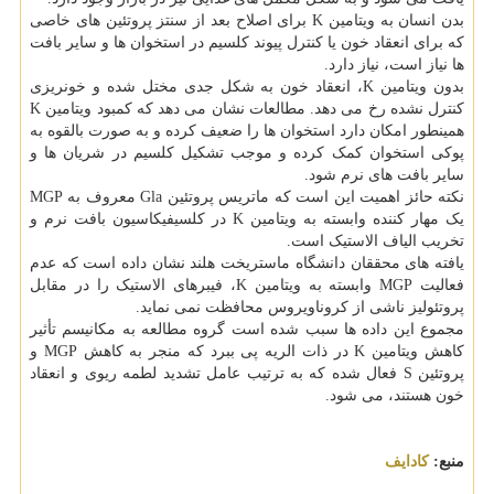
بدن انسان به ویتامین K برای اصلاح بعد از سنتز پروتئین های خاصی
که برای انعقاد خون یا کنترل پیوند کلسیم در استخوان ها و سایر بافت
ها نیاز است، نیاز دارد.
بدون ویتامین K، انعقاد خون به شکل جدی مختل شده و خونریزی
کنترل نشده رخ می دهد. مطالعات نشان می دهد که کمبود ویتامین K
همینطور امکان دارد استخوان ها را ضعیف کرده و به صورت بالقوه به
پوکی استخوان کمک کرده و موجب تشکیل کلسیم در شریان ها و
سایر بافت های نرم شود.
نکته حائز اهمیت این است که ماتریس پروتئین Gla معروف به MGP
یک مهار کننده وابسته به ویتامین K در کلسیفیکاسیون بافت نرم و
تخریب الیاف الاستیک است.
یافته های محققان دانشگاه ماستریخت هلند نشان داده است که عدم
فعالیت MGP وابسته به ویتامین K، فیبرهای الاستیک را در مقابل
پروتئولیز ناشی از کروناویروس محافظت نمی نماید.
مجموع این داده ها سبب شده است گروه مطالعه به مکانیسم تأثیر
کاهش ویتامین K در ذات الریه پی ببرد که منجر به کاهش MGP و
پروتئین S فعال شده که به ترتیب عامل تشدید لطمه ریوی و انعقاد
خون هستند، می شود.
منبع:
كادایف