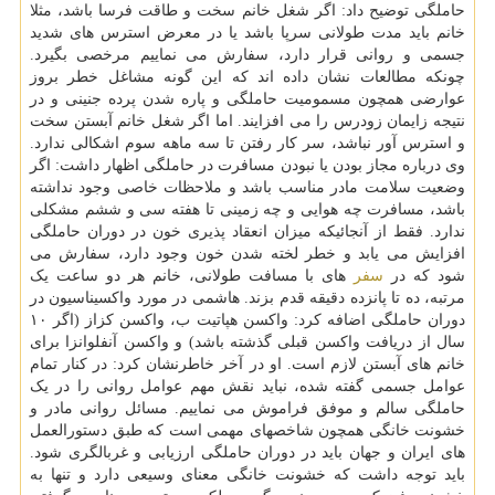
حاملگی توضیح داد: اگر شغل خانم سخت و طاقت فرسا باشد، مثلا
خانم باید مدت طولانی سرپا باشد یا در معرض استرس های شدید
جسمی و روانی قرار دارد، سفارش می نماییم مرخصی بگیرد.
چونکه مطالعات نشان داده اند که این گونه مشاغل خطر بروز
عوارضی همچون مسمومیت حاملگی و پاره شدن پرده جنینی و در
نتیجه زایمان زودرس را می افزایند. اما اگر شغل خانم آبستن سخت
و استرس آور نباشد، سر کار رفتن تا سه ماهه سوم اشکالی ندارد.
وی درباره مجاز بودن یا نبودن مسافرت در حاملگی اظهار داشت: اگر
وضعیت سلامت مادر مناسب باشد و ملاحظات خاصی وجود نداشته
باشد، مسافرت چه هوایی و چه زمینی تا هفته سی و ششم مشکلی
ندارد. فقط از آنجائیکه میزان انعقاد پذیری خون در دوران حاملگی
افزایش می یابد و خطر لخته شدن خون وجود دارد، سفارش می
شود که در
سفر
های با مسافت طولانی، خانم هر دو ساعت یک
مرتبه، ده تا پانزده دقیقه قدم بزند. هاشمی در مورد واکسیناسیون در
دوران حاملگی اضافه کرد: واکسن هپاتیت ب، واکسن کزاز (اگر ۱۰
سال از دریافت واکسن قبلی گذشته باشد) و واکسن آنفلوانزا برای
خانم های آبستن لازم است. او در آخر خاطرنشان کرد: در کنار تمام
عوامل جسمی گفته شده، نباید نقش مهم عوامل روانی را در یک
حاملگی سالم و موفق فراموش می نماییم. مسائل روانی مادر و
خشونت خانگی همچون شاخصهای مهمی است که طبق دستورالعمل
های ایران و جهان باید در دوران حاملگی ارزیابی و غربالگری شود.
باید توجه داشت که خشونت خانگی معنای وسیعی دارد و تنها به