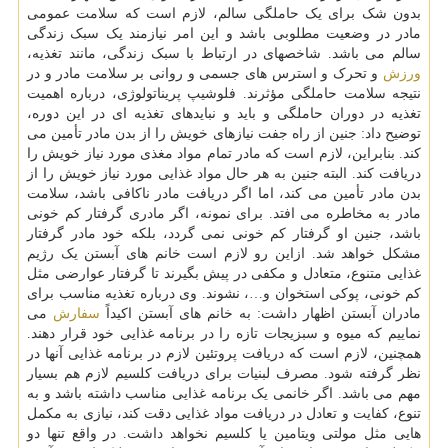
بدون شک برای یک حاملگی سالم، لازم است که سلامت عمومی
مادر در وضعیت مطلوبی باشد و این امر نیازمند یک سبک زندگی
سالم می باشد. شاخصهای در ارتباط با سبک زندگی، مانند تغذیه،
ورزش
و تحرک و استرس های جسمی و روانی بر سلامت مادر و در
نتیجه سلامت حاملگی مؤثرند. فلوشیپ پریناتولوژی، درباره اهمیت
تغذیه در دوران حاملگی و باید و نبایدهای تغذیه ای در این دوره،
توضیح داد: جنین از راه جفت نیازهای خویش را از بدن مادر تأمین می
کند. بنابراین، لازم است که مادر تمام مواد مغذی مورد نیاز خویش را
دریافت کند. البته جنین به هر حال مواد غذایی مورد نیاز خویش را از
بدن مادر تأمین می کند، اما اگر دریافت مادر ناکافی باشد، سلامت
مادر به مخاطره می افتد. برای نمونه، اگر مادری گرفتار کم خونی
باشد، جنین او گرفتار کم خونی نمی گردد، بلکه خود مادر گرفتار
مشکل خواهد شد. ازاین رو لازم است خانم های آبستن یک رژیم
غذایی متنوع، متعادل و مکفی در پیش بگیرند تا گرفتار عوارضی مثل
کم خونی، پوکی استخوان و…، نشوند. وی درباره تغذیه مناسب برای
مادران آبستن اظهار داشت: به خانم های آبستن اکیداً
سفارش
می
نماییم که میوه و سبزیجات تازه را در برنامه غذایی خود قرار دهند.
همچنین، لازم است که دریافت پروتئین لازم در برنامه غذایی آنها در
نظر گرفته شود. مصرف لبنیات برای دریافت کلسیم لازم هم بسیار
مهم می باشد. اگر خانمی یک برنامه غذایی مناسب داشته باشد و به
تنوع، کفایت و تعادل در دریافت مواد غذایی دقت کند، نیازی به مکمل
هایی مثل مولتی ویتامین یا کلسیم نخواهد داشت. در واقع تنها دو