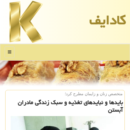
كادایف
منو
متخصص زنان و زایمان مطرح كرد؛
بایدها و نبایدهای تغذیه و سبک زندگی مادران
آبستن