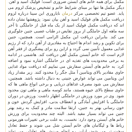
مکمل برای همه خانم های آبستن ضروری است؛ فولیک اسید و آهن.
دیگر مکمل ها تنها بر مبنای شرایط خانم و تشخیص پزشک لزوم می
یابد. عضو تیم تخصصی مرکز
درمان
ناباروری ابن سینا درباره لزوم
دریافت مکمل های فولیک اسید و آهن بیان نمود: پژوهشها نشان داده
اند که دریافت مکمل فولیک اسید از یک ماه قبل از حاملگی تا آخر
سه ماهه اول حاملگی از بروز نقایص در طناب عصبی جنین جلوگیری
می کند. بنابراین دریافت این مکمل الزامی است. همچنین، جنین
برای تکوین و رشد اندام ها احتیاج به مقادیری از آهن دارد که از رژیم
غذایی معمول تأمین نمی گردد و ازاین رو برای پیشگیری از فقر آهن
لازم است که خانم آبستن مکمل آهن دریافت کند. هاشمی در ادامه
به برخی محدودیت های تغذیه ای در حاملگی اشاره نمود و اضافه
کرد: به خانم های آبستن سفارش می نماییم که دریافت مواد غذایی
حاوی مقادیر بالای ویتامین آ مثل جگر را محدود کنند. زیر مقدار زیاد
این ویتامین می تواند عوارض جنینی به دنبال داشته باشد. همچنین،
سفارش می شود مصرف غذاهای دریایی و برخی انواع ماهی ها که
حاوی سطح بالای جیوه هستند، مانند کوسه ماهی و ماهی تون محدود
شود. وی در مورد ورزش در حاملگی اظهار داشت: ورزش در دوران
حاملگی با افزایش آمادگی و انعطاف بدنی، افزایش گردش خون و
خون رسانی بهتر به جنین، ارتقا سلامت مادر و کمک به رشد بهتر
جنین می تواند بسیار مفید باشد. البته چند محدودیت برای ورزش
خانم های آبستن وجود دارد: نخست، به علت برخی تغییرات هورمونی
رباط ها و لیگامان های خانم آبستن شل می شوند و حفظ تعادل
سخت تر می شود، ازاین رو انجام ورزش های تعادلی می تواند