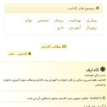
موضوع های كادایف
بیماری
بهداشت
پزشك
تخصص
تولید
رپورتاژ
آموزش
دارو
مطالب کادایف
کادایف - خانه
كادایف
دسر ترکی خوشمزه
کادایف، طعم شیرین زندگی در کنار خانواده با آموزش پخت کادایف و مطالب حوزه آشپزی، خانواده
و اجتماعی
kadaif.ir - مالکیت معنوی سایت كادایف متعلق به مالکین آن می باشد
میانبرهای كادایف