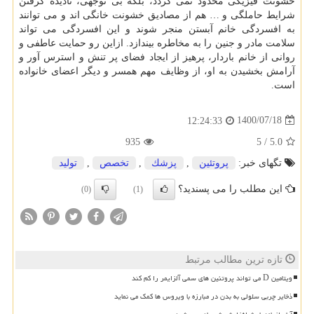
خشونت فیزیکی محدود نمی گردد، بلکه بی توجهی، نادیده گرفتن
شرایط حاملگی و … هم از مصادیق خشونت خانگی اند و می توانند
به افسردگی خانم آبستن منجر شوند و این افسردگی می تواند
سلامت مادر و جنین را به مخاطره بیندازد. ازاین رو حمایت عاطفی و
روانی از خانم باردار، پرهیز از ایجاد فضای پر تنش و استرس آور و
آرامش بخشیدن به او، از وظایف مهم همسر و دیگر اعضای خانواده
است.
1400/07/18
12:24:33
935
5
/
5.0
تگهای خبر:
پروتئین
,
پزشك
,
تخصص
,
تولید
این مطلب را می پسندید؟
(0)
(1)
تازه ترین مطالب مرتبط
ویتامین D می تواند پروتئین های سمی آلزایمر را کم کند
ذخایر چربی سلولی به بدن در مبارزه با ویروس ها کمک می نماید