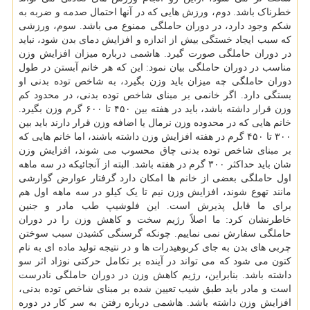
خطرناک باشد. دوم، ورزش هایی که در آنها احتمال صدمه و ضربه به
شکم وجود دارد، در دوران حاملگی ممنوع می باشد. سوم، ورزشی
که سبب ایجاد خستگی بیش از اندازه و افزایش دمای بدن شود، نباید
در دوران حاملگی صورت گیرد. هاشمی درباره میزان افزایش وزن
مناسب در دوران حاملگی بیان نمود: این که هر خانم آبستن در طول
دوران حاملگی چه میزان باید وزن بگیرد، به شاخص توده بدنی او
بستگی دارد. اگر خانمی بر مبنای شاخص توده بدنی، در محدود کم
وزن قرار داشته باشد، باید در هفته بین ۴۵۰ تا ۶۰۰ گرم وزن بگیرد.
خانم هایی که در محدوده وزن نرمال یا اضافه وزن قرار دارند باید بین
۳۰۰ تا ۴۵۰ گرم در هفته افزایش وزن داشته باشند، اما خانم هایی که
بر مبنای شاخص توده بدنی چاق محسوب می شوند، افزایش وزن
شان باید حداکثر ۳۰۰ گرم در هفته باشد. البته از آنجائیکه در سه ماهه
اول حاملگی بعضی از خانم ها امکان دارد گرفتار عوارض گوارشی
مانند تهوع شوند، افزایش وزن نیم تا یک کیلو در سه ماهه اول هم
برای ما قابل پذیرش است. این فلوشیپ طب مادر و جنین
خاطرنشان کرد: ما اصلاً رژیم سخت و کاهش وزن را در دوران
حاملگی سفارش نمی نماییم. چونکه گرسنگی کشیدن سبب سوختن
چربی های بدن به جای کربوهیدرات ها و در نتیجه تولید ماده ای به نام
کتون می شود که می تواند در آینده بر تکامل حرکتی نوزاد اثر سو
داشته باشد. بنابراین، رژیم کاهش وزن در دوران حاملگی نادرست
است و مادر باید طبق شیب تعیین شده بر مبنای شاخص توده بدنی،
افزایش وزن داشته باشد. هاشمی درباره رفتن به سر کار در دوره