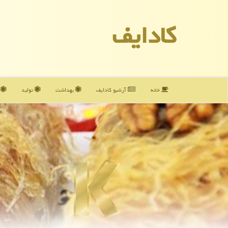
كادایف
خانه
آرشیو كادایف
بهداشت
تولید
آ