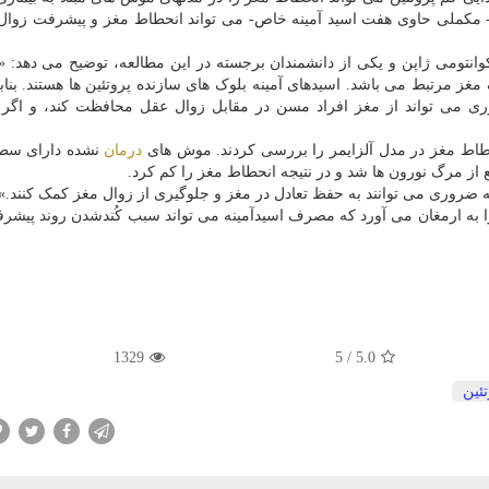
سریع کند. با اهمیت تر از همه، آنها دریافتند که آمینو LP۷- مکملی حاوی هفت اسید آمینه خاص- می تواند انحطاط مغز و پیشرفت
نتومی ژاپن و یکی از دانشمندان برجسته در این مطالعه، توضیح می دهد: «د
ز مرتبط می باشد. اسیدهای آمینه بلوک های سازنده پروتئین ها هستند. بنابر
ری می تواند از مغز افراد مسن در مقابل زوال عقل محافظت کند، و اگر 
درمان
نشده دارای سطح
نه ضروری می توانند به حفظ تعادل در مغز و جلوگیری از زوال مغز کمک کنند.»
ا به ارمغان می آورد که مصرف اسیدآمینه می تواند سبب کُندشدن روند پیشر
1329
5
/
5.0
تئین