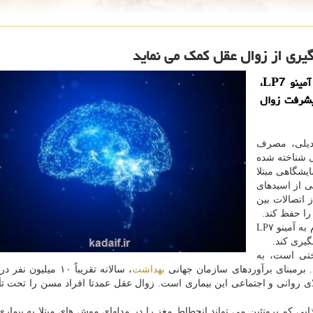
یری از زوال عقل کمک می نماید
کادایف: یک مطالعه در ژاپن نشان میدهد که مصرف آمینو LP7،
یشرفت زوال
دیلی، مصرف
ی شناخته شده
یشگاهی مبتلا
ی از اسیدهای
 اتصالات بین
 را حفظ کند.
تحقیقات آنها نشان میدهد که این ترکیب اسید آمینه موسوم به آمینو LP۷
گیری کند.
تی است، به
. برمبنای برآوردهای سازمان جهانی
بهداشت
، سالانه تقریباً ۱۰ میلیو
لای روانی و اجتماعی این بیماری است. زوال عقل عمدتا افراد مسن را تحت تأث
یی کم پروتئین می تواند انحطاط مغز را در مدلهای موش های مبتلا به بیماری 