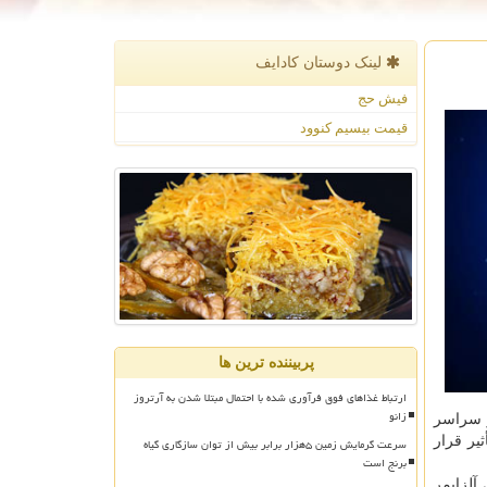
لینک دوستان كادایف
فیش حج
قیمت بیسیم کنوود
پربیننده ترین ها
ارتباط غذاهای فوق فرآوری شده با احتمال مبتلا شدن به آرتروز
زانو
ن نفر در سراسر
یر قرار
سرعت گرمایش زمین ۵هزار برابر بیش از توان سازگاری گیاه
برنج است
آلزایمر