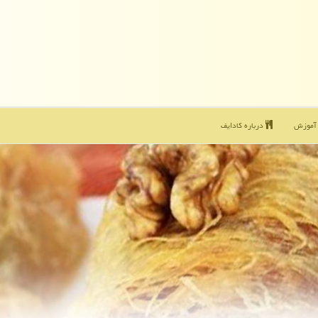
موزش
درباره كادایف