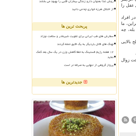
روش غذا بعنوان دارو زندگی بیماران قلبی را بهبود می بخشد
 زوال عقل را
از اختلال هرزه خواری چه می دانید
ر افراد
این، ما
پربحث ترین ها
بله، چه
سفارش های طب ایرانی برای تقویت شیرمادر و سلامت نوزاد
 بالایی
نهنگ های قاتل باردیگر به یک قایق حمله کردند
۱۲ هفته رژیم فستینگ به حفظ کاهش وزن در یک سال بعد کمک
نماید
فت زوال
پرواز گروهی از تنهایی به صرفه تر است
جدیدترین ها