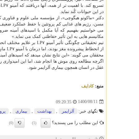
ت
در این حیوانات کُند نماید.
دکتر «ماکوتو هیگوچی»، از مؤسسه ملی علوم و فناوری کوا
مسن، رژیم های غذایی کم پروتئین با حفظ عملکرد ضعیف مغ
می خواستیم بفهمیم که آیا مکمل با اسیدهای آمینه ضرو
مکانیسم هایی به این تأثیر حفاظتی کمک می نماید.»
تیم تحقیقاتی چگونگی تأثیر آمینو LP۷ بر علایم مختلف انحطاط مغز در مدل آلزایمر را بررسی کردند. موش های
از انحطاط پیشرونده مغز بودند، اما درمان با آمینو LP۷ مانع از مرگ نورون ها شد و در نتیجه انحطاط مغز را کم کرد.
محققان می گویند: «این نتایج نشان میدهد که اسیدهای آمی
اگرچه مطالعه روی موش ها انجام شد، اما این امیدواری ر
عقل در انسان همچون بیماری آلزایمر شود.
منبع:
كادایف
1400/08/11
09:20:35
تگهای خبر:
آلزایمر
,
بهداشت
,
بیماری
,
پرو
این مطلب را می پسندید؟
(0)
(1)