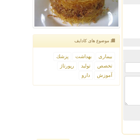
موضوع های كادایف
بیماری
بهداشت
پزشك
تخصص
تولید
رپورتاژ
آموزش
دارو