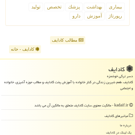
بیماری
بهداشت
پزشك
تخصص
تولید
رپورتاژ
آموزش
دارو
مطالب کادایف
کادایف - خانه
كادایف
دسر ترکی خوشمزه
کادایف، طعم شیرین زندگی در کنار خانواده با آموزش پخت کادایف و مطالب حوزه آشپزی، خانواده
و اجتماعی
kadaif.ir - مالکیت معنوی سایت كادایف متعلق به مالکین آن می باشد
میانبرهای كادایف
درباره ما
بک لینک در كادایف