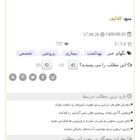
منبع:
كادایف
1400/08/20
17:09:28
737
5
/
5.0
تگهای خبر:
بهداشت
,
بیماری
,
پروتئین
,
تخصص
این مطلب را می پسندید؟
(0)
(1)
تازه ترین مطالب مرتبط
سفارش های طب ایرانی برای تقویت شیرمادر و سلامت نوزاد
ویتامین D می تواند پروتئین های سمی آلزایمر را کم کند
ذخایر چربی سلولی به بدن در مبارزه با ویروس ها کمک می نماید
زائرین اربعین برای نوشیدن آب منتظر تشنگی نباشند
نظرات بینندگان در مورد این مطلب