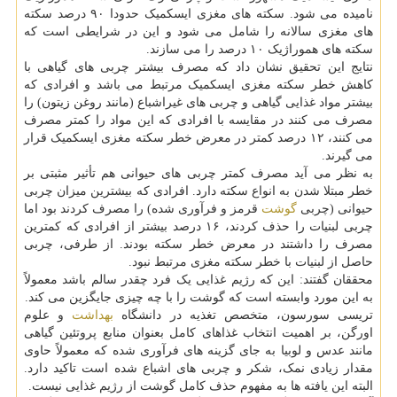
نامیده می شود. سکته های مغزی ایسکمیک حدودا ۹۰ درصد سکته
های مغزی سالانه را شامل می شود و این در شرایطی است که
سکته های هموراژیک ۱۰ درصد را می سازند.
نتایج این تحقیق نشان داد که مصرف بیشتر چربی های گیاهی با
کاهش خطر سکته مغزی ایسکمیک مرتبط می باشد و افرادی که
بیشتر مواد غذایی گیاهی و چربی های غیراشباع (مانند روغن زیتون) را
مصرف می کنند در مقایسه با افرادی که این مواد را کمتر مصرف
می کنند، ۱۲ درصد کمتر در معرض خطر سکته مغزی ایسکمیک قرار
می گیرند.
به نظر می آید مصرف کمتر چربی های حیوانی هم تأثیر مثبتی بر
خطر مبتلا شدن به انواع سکته دارد. افرادی که بیشترین میزان چربی
حیوانی (چربی
گوشت
قرمز و فرآوری شده) را مصرف کردند بود اما
چربی لبنیات را حذف کردند، ۱۶ درصد بیشتر از افرادی که کمترین
مصرف را داشتند در معرض خطر سکته بودند. از طرفی، چربی
حاصل از لبنیات با خطر سکته مغزی مرتبط نبود.
محققان گفتند: این که رژیم غذایی یک فرد چقدر سالم باشد معمولاً
به این مورد وابسته است که گوشت را با چه چیزی جایگزین می کند.
تریسی سورسون، متخصص تغذیه در دانشگاه
بهداشت
و علوم
اورگن، بر اهمیت انتخاب غذاهای کامل بعنوان منابع پروتئین گیاهی
مانند عدس و لوبیا به جای گزینه های فرآوری شده که معمولاً حاوی
مقدار زیادی نمک، شکر و چربی های اشباع شده است تاکید دارد.
البته این یافته ها به مفهوم حذف کامل گوشت از رژیم غذایی نیست.