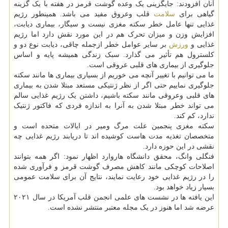
آنان افزودند: جایگزینی یک وعده گوشت قرمز در هفته با یک گزینه
گیاهی برای
سلامت
قلب وعروق مفید می باشد. همینطور رژیم
غذایی تنها عامل خطر سکته مغزی نیست و سیگار، بیماری دیابت،
افزایش وزن و میزان تحرک هم در این مورد نقش دارد اما رژیم
غذایی و
ورزش
بر سایر عوامل خطر ازجمله چاقی، دیابت نوع دو و
کلسترول هم تأثیر می گذارد. سبک زندگی همیشه پایه و اساس
جلوگیری از بیماری های قلبی عروقی است.
ما می توانیم با تغییر آنچه می خوریم از بسیاری بیماری ها مانند سکته
جلوگیری نماییم حتی اگر از نظر ژنتیکی مستعد مبتلا شدن به بیماری
های قلبی وعروقی مانند سکته باشیم، داشتن یک رژیم غذایی سالم
می تواند خطر مبتلا شدن به آنرا به اندازه فردی که فاکتور ژنتیک
ندارد، کم کند.
سکته مغزی پنجمین علت مرگ ومیر در ایالات متحده است و
متخصصان تغذیه مدت هاست کوشیده اند تا دریابند رژیم غذایی چه
نقشی در این حوزه دارد.
فنگلی وانگ، محقق دانشگاه هاروارد اظهار نمود: اگر همه بتوانند
اصلاحات کوچکی مانند کاهش مصرف گوشت قرمز و فرآوری شده
را در رژیم غذایی خود رعایت نمایند، نتایج آن برای سلامت عمومی
بسیار زیاد خواهد بود.
این یافته ها در نشست های علمی انجمن قلب آمریکا در سال ۲۰۲۱
عرضه شد اما هنوز در یک مجله معتبر منتشر نشده است.