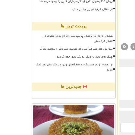
روش غذا بعنوان دارو زندگی بیماران قلبی را بهبود می بخشد
از اختلال هرزه خواری چه می دانید
پربحث ترین ها
هشدار تارتار در رختکن پرسپولیس اخراج بدون تعارف در
انتظار فرد خاطی
سفارش های طب ایرانی برای تقویت شیرمادر و سلامت نوزاد
نهنگ های قاتل باردیگر به یک قایق حمله کردند
۱۲ هفته رژیم فستینگ به حفظ کاهش وزن در یک سال بعد کمک
نماید
جدیدترین ها