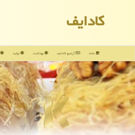
كادایف
خانه
آرشیو كادایف
بهداشت
تولید
آ