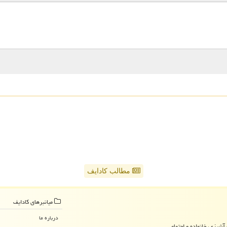
مطالب کادایف
میانبرهای كادایف
درباره ما
آشپزی، خانواده و اجتماعی