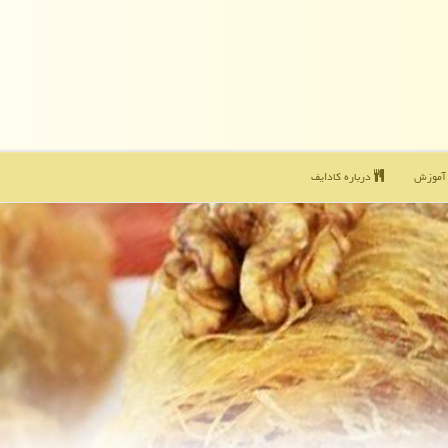
موزش
درباره كادایف