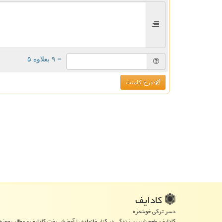
= ۹ بعلاوه ۵
درج کامنت
كادایف
دسر ترکی خوشمزه
کادایف، طعم شیرین زندگی در کنار خانواده با آموزش پخت کادایف و مطالب حوزه 