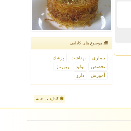
موضوع های كادایف
بیماری
بهداشت
پزشك
تخصص
تولید
رپورتاژ
آموزش
دارو
کادایف - خانه