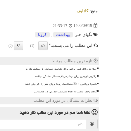
منبع:
كادایف
1400/09/19
21:33:17
تگهای خبر:
بهداشت
,
كرونا
این مطلب را می پسندید؟
(0)
(1)
تازه ترین مطالب مرتبط
سفارش های طب ایرانی برای تقویت شیرمادر و سلامت نوزاد
زائرین اربعین برای نوشیدن آب منتظر تشنگی نباشند
کمبود ویتامین B۱۲ ممکنست روند زوال مغز را افزایش دهد
کاهش خطر دیابت با انجام تمرینات قدرتی در میانسالی
نظرات بینندگان در مورد این مطلب
لطفا شما هم
در مورد این مطلب
نظر دهید