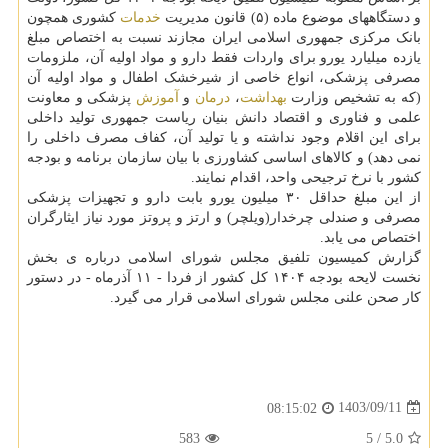
و دستگاههای موضوع ماده (۵) قانون مدیریت
خدمات
کشوری همچون
بانک مرکزی جمهوری اسلامی ایران مجازند نسبت به اختصاص مبلغ
یازده میلیارد یورو برای واردات فقط دارو و مواد اولیه آن، ملزومات
مصرفی پزشکی، انواع خاصی از شیرخشک اطفال و مواد اولیه آن
(که به تشخیص وزارت
بهداشت
،
درمان
و
آموزش
پزشکی و معاونت
علمی و فناوری و اقتصاد دانش بنیان ریاست جمهوری تولید داخلی
برای این اقلام وجود نداشته و یا تولید آن، کفاف مصرف داخلی را
نمی دهد) و کالاهای اساسی کشاورزی با بیان سازمان برنامه و بودجه
کشور با نرخ ترجیحی واحد، اقدام نمایند.
از این مبلغ حداقل ۳۰ میلیون یورو بابت دارو و تجهیزات پزشکی
مصرفی و صندلی چرخدار(ویلچر) و ارتز و پروتز مورد نیاز ایثارگران
اختصاص می یابد.
گزارش کمیسیون تلفیق مجلس شورای اسلامی درباره ی بخش
نخست لایحه بودجه ۱۴۰۴ کل کشور از فردا - ۱۱ آذرماه - در دستور
کار صحن علنی مجلس شورای اسلامی قرار می گیرد.
1403/09/11
08:15:02
583
5
/
5.0