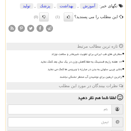
تگهای خبر:
آموزش
,
بهداشت
,
پزشك
,
تولید
این مطلب را می پسندید؟
(0)
(1)
تازه ترین مطالب مرتبط
سفارش های طب ایرانی برای تقویت شیرمادر و سلامت نوزاد
۱۲ هفته رژیم فستینگ به حفظ کاهش وزن در یک سال بعد کمک نماید
ذخایر چربی سلولی به بدن در مبارزه با ویروس ها کمک می نماید
زائرین اربعین برای نوشیدن آب منتظر تشنگی نباشند
نظرات بینندگان در مورد این مطلب
لطفا شما هم
نظر دهید