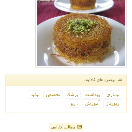
موضوع های كادایف
بیماری
بهداشت
پزشك
تخصص
تولید
رپورتاژ
آموزش
دارو
مطالب کادایف