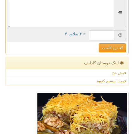
= ۴ بعلاوه ۴
درج کامنت
لینک دوستان كادایف
فیش حج
قیمت بیسیم کنوود