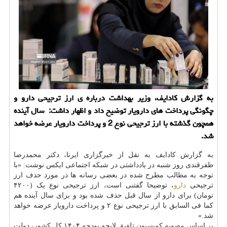
به گزارش کادایف، وزیر بهداشت درباره ی ارز ترجیحی دارو و
چگونگی پرداخت های دارویار توضیح داد و اظهار داشت: سال آینده
همچون گذشته با ارز ترجیحی نوع 2 و پرداخت دارویار عرضه خواهد
شد.
به گزارش کادایف به نقل از خبرگزاری ایرنا، دکتر محمدرضا
ظفرقندی روز شنبه در یادداشتی در شبکه اجتماعی ایکس نوشت: «با
توجه به مطالب مطرح شده در بعضی رسانه ها در مورد حذف ارز
ترجیحی
دارو
، توضیحا گفتنی است، ارز ترجیحی نوع یک (۴۲۰۰
تومان) برای دارو از سال قبل حذف شده بود و برای سال آینده هم
کما فی السابق با ارز ترجیحی نوع ۲ و پرداخت دارویار عرضه خواهد
شد.»
بر اساس مصوبه کمیسیون تلفیق لایحه بودجه ۱۴۰۴ کل کشور، دولت