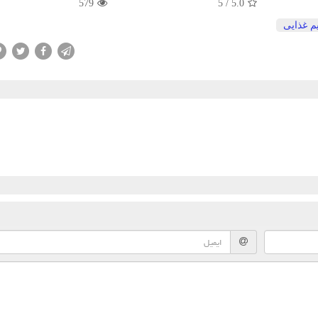
579
5
/
5.0
م غذایی