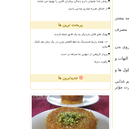
روش غذا بعنوان دارو زندگی بیماران قلبی را بهبود می بخشد
از اختلال هرزه خواری چه می دانید
ی خورند در مقایسه با اشخاصی که پایین ترین میزان مصرف کره را می خورند، ۱۵ درصد بیشتر
پربحث ترین ها
 گیاهی را مصرف
نهنگ های قاتل باردیگر به یک قایق حمله کردند
۱۲ هفته رژیم فستینگ به حفظ کاهش وزن در یک سال بعد کمک
نماید
روی بدن
پرواز گروهی از تنهایی به صرفه تر است
لتهاب و
رکورد سرما
ل ها و
جدیدترین ها
م غذایی
رت مؤثر