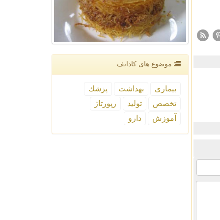
موضوع های كادایف
بیماری
بهداشت
پزشك
تخصص
تولید
رپورتاژ
آموزش
دارو