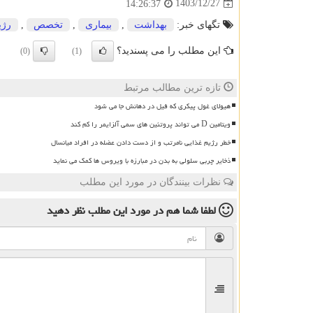
1403/12/27
14:26:37
تگهای خبر:
بهداشت
,
بیماری
,
تخصص
,
رژی
این مطلب را می پسندید؟
(0)
(1)
تازه ترین مطالب مرتبط
هیولای غول پیکری که فیل در دهانش جا می شود
ویتامین D می تواند پروتئین های سمی آلزایمر را کم کند
خطر رژیم غذایی نامرتب و از دست دادن عضله در افراد میانسال
ذخایر چربی سلولی به بدن در مبارزه با ویروس ها کمک می نماید
نظرات بینندگان در مورد این مطلب
لطفا شما هم
در مورد این مطلب
نظر دهید