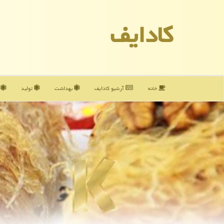
كادایف
خانه
آرشیو كادایف
بهداشت
تولید
آ