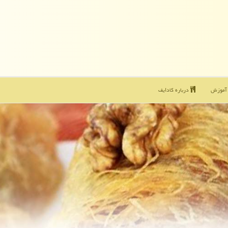
موزش
درباره كادایف