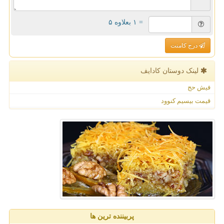
= ۱ بعلاوه ۵
درج کامنت
لینک دوستان كادایف
فیش حج
قیمت بیسیم کنوود
پربیننده ترین ها