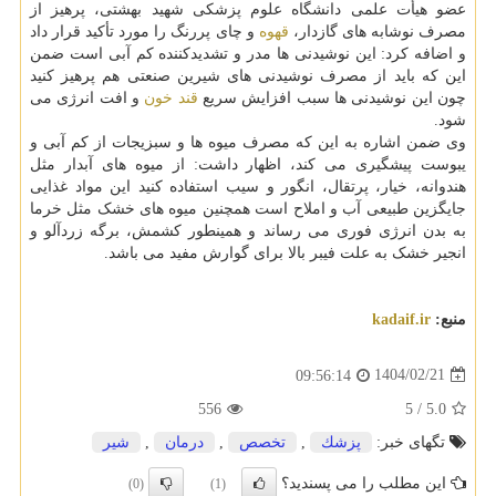
عضو هیأت علمی دانشگاه علوم پزشکی شهید بهشتی، پرهیز از
مصرف نوشابه های گازدار،
قهوه
و چای پررنگ را مورد تأکید قرار داد
و اضافه کرد: این نوشیدنی ها مدر و تشدیدکننده کم آبی است ضمن
این که باید از مصرف نوشیدنی های شیرین صنعتی هم پرهیز کنید
چون این نوشیدنی ها سبب افزایش سریع
قند خون
و افت انرژی می
شود.
وی ضمن اشاره به این که مصرف میوه ها و سبزیجات از کم آبی و
یبوست پیشگیری می کند، اظهار داشت: از میوه های آبدار مثل
هندوانه، خیار، پرتقال، انگور و سیب استفاده کنید این مواد غذایی
جایگزین طبیعی آب و املاح است همچنین میوه های خشک مثل خرما
به بدن انرژی فوری می رساند و همینطور کشمش، برگه زردآلو و
انجیر خشک به علت فیبر بالا برای گوارش مفید می باشد.
منبع:
kadaif.ir
1404/02/21
09:56:14
556
5
/
5.0
تگهای خبر:
پزشك
,
تخصص
,
درمان
,
شیر
این مطلب را می پسندید؟
(0)
(1)