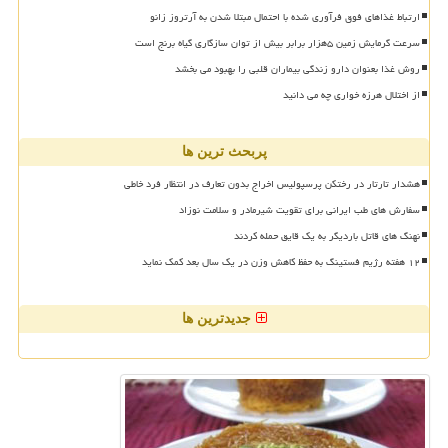
ارتباط غذاهای فوق فرآوری شده با احتمال مبتلا شدن به آرتروز زانو
سرعت گرمایش زمین ۵هزار برابر بیش از توان سازگاری گیاه برنج است
روش غذا بعنوان دارو زندگی بیماران قلبی را بهبود می بخشد
از اختلال هرزه خواری چه می دانید
پربحث ترین ها
هشدار تارتار در رختکن پرسپولیس اخراج بدون تعارف در انتظار فرد خاطی
سفارش های طب ایرانی برای تقویت شیرمادر و سلامت نوزاد
نهنگ های قاتل باردیگر به یک قایق حمله کردند
۱۲ هفته رژیم فستینگ به حفظ کاهش وزن در یک سال بعد کمک نماید
جدیدترین ها