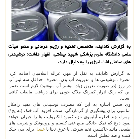
به گزارش کادایف، متخصص تغذیه و رژیم درمانی و عضو هیأت
علمی دانشگاه علوم پزشکی شهید بهشتی، اظهار داشت: نوشیدنی
های صنعتی افت انرژی را به دنبال دارد.
به گزارش کادایف به نقل از مهر، غزاله اسلامیان اضافه کرد:
مصرف نوشیدنی ها و مدیریت آب بدن، مصرف حداقل سه لیتر آب
در روز (در صورت تعریق زیاد، بیشتر آب بنوشید) لازم است ضمن
این که رنگ ادرار کمرنگ ملاک خوبی برای دریافت مایعات کافی
است.
وی ضمن اشاره به این که مصرف نوشیدنی های مفید راهکار
مناسبی برای پیشگیری از گرمازدگی است، افزود: آب خنک (نه یخ!)
بهمراه چند قطره آبلیموی تازه کمبود الکترولیت ها را جبران خواهد
نمود. دوغ کم نمک خانگی منبع غنی کلسیم و پروبیوتیک و شربت های
طبیعی مانند خاکشیر، تخم شربتی یا عرق نعنا با
عسل
برای بدن خنک
کننده و ضد عطش است.