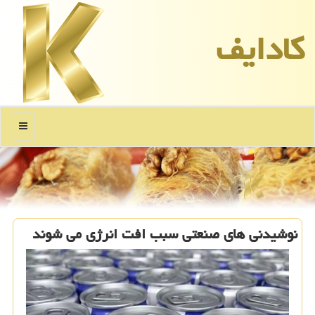
كادایف
منو
نوشیدنی های صنعتی سبب افت انرژی می شوند