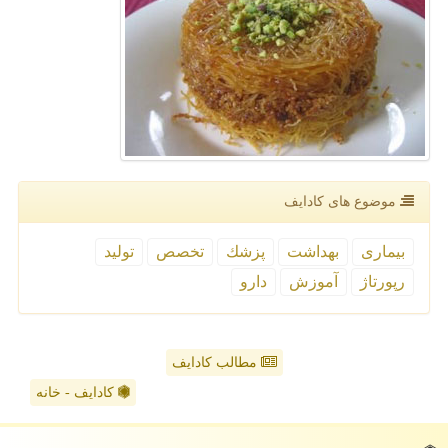
موضوع های كادایف
بیماری
بهداشت
پزشك
تخصص
تولید
رپورتاژ
آموزش
دارو
مطالب کادایف
کادایف - خانه