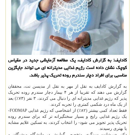
کادایف: به گزارش کادایف، یک مطالعه آزمایشی جدید در مقیاس
کوچک نشان داده است رژیم غذایی مدیترانه ای می تواند جایگزین
مناسبی برای افراد دچار سندرم روده تحریک پذیر باشد.
به گزارش کادایف به نقل از مهر به نقل از مدیسن نت، محققان
گزارش می دهند که تقریبا از هر ۴ بیمار دچار سندرم روده تحریک
پذیر که رژیم غذایی مدیترانه ای را دنبال می کردند، ۳ نفر (۷۳٪) بعد
از یک ماه درد شکمی کمتری را تجربه کردند.
فقط تعداد کمی بیشتر (۸۲٪) از اشخاصی که رژیم غذایی FODMAP-
یک رژیم غذایی رایج و بسیار سختگیرانه تر که برای سندرم روده
تحریک پذیر تجویز می شود- را انتخاب کردند، به تسکین علایم مشابه
یا بهتری رسیدند.
دکتر «پرشانت سینگ»، متخصص گوارش در دانشگاه میشیگان و