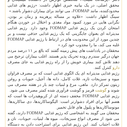
محقق اصلی، در یک بیانیه خبری اظهار داشت: «رژیم های غذایی
محدودکننده، مانند FODMAP، می توانند برای بیماران دشوار باشند.»
سینگ اظهار داشت: «علاوه بر مساله پرهزینه و زمان بر بودن،
نگرانی هایی در مورد کمبود مواد مغذی و اختلال در خوردن هنگام
امتحان کردن یک رژیم غذایی FODMAP وجود دارد. رژیم غذایی
مدیترانه ای بعنوان جایگزینی که یک رژیم غذایی حذفی نیست و بر
چندین مورد از این محدودیت های در ارتباط با رژیم غذایی FODMAP
غلبه می کند، ما را مجذوب خود کرد.»
محققان در یادداشت های پیش زمینه گفتند که بالغ بر ۱۱ درصد مردم
جهان درگیر سندرم روده تحریک پذیر هستند. اغلب بیماران ترجیح می
دهند تلاش کنند بیماری خویش را از راه رژیم غذایی به جای مصرف
دارو
کنترل کنند.
رژیم غذایی مدیترانه ای یک الگوی غذایی است که بر مصرف فراوان
میوه و سبزیجات تازه، غلات کامل، دانه ها، آجیل، حبوبات و روغن
زیتون تمرکز دارد. ماهی، مرغ و لبنیات چند بار در هفته مصرف می
شوند و
گوشت
قرمز و گوشت فرآوری شده کمتر مصرف می شود.
رژیم غذایی FODMAP مخفف دسته ای از کربوهیدرات ها است که
هضم آنها برای افراد دشوارتر است: الیگوساکاریدها، دی ساکاریدها،
مونوساکاریدها و پلیول های قابل تخمیر.
محققان می گویند به اشخاصی که رژیم غذایی FODMAP دارند، گفته
می شود از مصرف انواع سبزیجات، میوه ها، لبنیات، حبوبات، نان و
غلات اجتناب کنند. این رژیم غذایی برای استراحت دادن به دستگاه