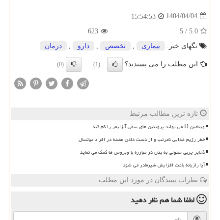
1404/04/04
15:54:53
623
5
/
5.0
تگهای خبر:
بیماری
,
تخصص
,
دارو
,
درمان
این مطلب را می پسندید؟
(0)
(1)
تازه ترین مطالب مرتبط
ویتامین D می تواند پروتئین های سمی آلزایمر را کم کند
خطر رژیم غذایی نامرتب و از دست دادن عضله در افراد میانسال
ذخایر چربی سلولی به بدن در مبارزه با ویروس ها کمک می نماید
آیا رازیانه باعث افزایش شیرمادر می شود
نظرات بینندگان در مورد این مطلب
لطفا شما هم
نظر دهید