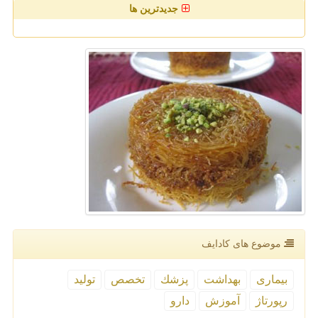
جدیدترین ها
موضوع های كادایف
بیماری
بهداشت
پزشك
تخصص
تولید
رپورتاژ
آموزش
دارو