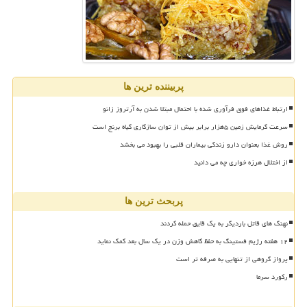
پربیننده ترین ها
ارتباط غذاهای فوق فرآوری شده با احتمال مبتلا شدن به آرتروز زانو
سرعت گرمایش زمین ۵هزار برابر بیش از توان سازگاری گیاه برنج است
روش غذا بعنوان دارو زندگی بیماران قلبی را بهبود می بخشد
از اختلال هرزه خواری چه می دانید
پربحث ترین ها
نهنگ های قاتل باردیگر به یک قایق حمله کردند
۱۲ هفته رژیم فستینگ به حفظ کاهش وزن در یک سال بعد کمک نماید
پرواز گروهی از تنهایی به صرفه تر است
رکورد سرما