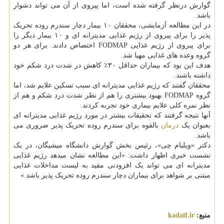
گوارش درنظر گرفته شده است، اما پیروی از آن می تواند دشوار
باشد.
در این مطالعه آزمایشی، محققان ۱۰ بیمار دچار سندرم روده تحریک
پذیر را برای پیروی از رژیم غذایی مدیترانه ای و ۱۰ بیمار دیگر را
برای پیروی از رژیم غذایی FODMAP اختصاص دادند. برای هر دو
گروه وعده های غذایی مهیا شد.
هدف این بود که بیماران حداقل ۳۰٪ کاهش در شدت درد شکم خود
داشته باشند.
محققان گفتند که رژیم غذایی مدیترانه ای سبب تسکین علایم شد، اما
گروه FODMAP بهبود بیشتری را هم از نظر شدت درد شکم و هم از
نظر نمره کلی علایم بیماری خود تجربه کردند.
آنها نتیجه گرفتند که تحقیقات بیشتر در مورد رژیم غذایی مدیترانه ای
بعنوان یک
درمان
بالقوه برای سندرم روده تحریک پذیر ضروری می
باشد.
دکتر «ویلیام چی»، رئیس بخش گوارش دانشگاه میشیگان، در یک
نشست خبری اظهار داشت: «این مطالعه نشان میدهد رژیم غذایی
مدیترانه ای می تواند یک افزودنی مفید به لیست مداخلات غذایی
مبتنی بر شواهد برای بیماران دچار سندرم روده تحریک پذیر باشد.»
منبع:
kadaif.ir